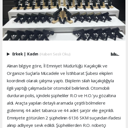
Erkek
|
Kadın
(Haberi Sesli Oku)
Alınan bilgiye göre, İl Emniyet Müdürlüğü Kaçakçılık ve
Organize Suçlarla Mücadele ve İstihbarat Şubesi ekipleri
koordineli olarak çalışma yaptı. Ekiplerin silah kaçakçılığıyla
ilgili yaptığı çalışmada bir otomobil belirlendi. Otomobili
durduran polis, içindeki şüpheliler R.O ve H.O.'yu gözaltına
aldı. Araçta yapılan detaylı aramada çeşitli bölmelere
gizlenmiş 44 adet tabanca ve 44 adet şarjör ele geçirildi.
Emniyete götürülen 2 şüphelinin 6136 SKM suçundan ifadesi
alınıp adliyeye sevk edildi. Şüphelilerden R.O. nöbetçi