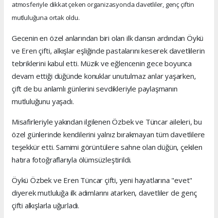
atmosferiyle dikkat çeken organizasyonda davetliler, genç çiftin
mutluluğuna ortak oldu.
Gecenin en özel anlarından biri olan ilk dansın ardından Öykü
ve Eren çifti, alkışlar eşliğinde pastalarını keserek davetlilerin
tebriklerini kabul etti. Müzik ve eğlencenin gece boyunca
devam ettiği düğünde konuklar unutulmaz anlar yaşarken,
çift de bu anlamlı günlerini sevdikleriyle paylaşmanın
mutluluğunu yaşadı.
Misafirleriyle yakından ilgilenen Özbek ve Tüncar aileleri, bu
özel günlerinde kendilerini yalnız bırakmayan tüm davetlilere
teşekkür etti. Samimi görüntülere sahne olan düğün, çekilen
hatıra fotoğraflarıyla ölümsüzleştirildi.
Öykü Özbek ve Eren Tüncar çifti, yeni hayatlarına "evet"
diyerek mutluluğa ilk adımlarını atarken, davetliler de genç
çifti alkışlarla uğurladı.