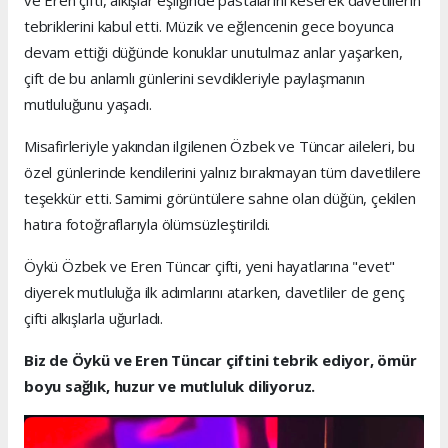
ve Eren çifti, alkışlar eşliğinde pastalarını keserek davetlilerin
tebriklerini kabul etti. Müzik ve eğlencenin gece boyunca
devam ettiği düğünde konuklar unutulmaz anlar yaşarken,
çift de bu anlamlı günlerini sevdikleriyle paylaşmanın
mutluluğunu yaşadı.
Misafirleriyle yakından ilgilenen Özbek ve Tüncar aileleri, bu
özel günlerinde kendilerini yalnız bırakmayan tüm davetlilere
teşekkür etti. Samimi görüntülere sahne olan düğün, çekilen
hatıra fotoğraflarıyla ölümsüzleştirildi.
Öykü Özbek ve Eren Tüncar çifti, yeni hayatlarına "evet"
diyerek mutluluğa ilk adımlarını atarken, davetliler de genç
çifti alkışlarla uğurladı.
Biz de Öykü ve Eren Tüncar çiftini tebrik ediyor, ömür
boyu sağlık, huzur ve mutluluk diliyoruz.