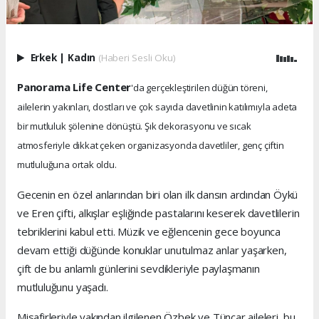
Erkek
|
Kadın
(Haberi Sesli Oku)
Panorama Life Center
'da gerçekleştirilen düğün töreni,
ailelerin yakınları, dostları ve çok sayıda davetlinin katılımıyla adeta
bir mutluluk şölenine dönüştü. Şık dekorasyonu ve sıcak
atmosferiyle dikkat çeken organizasyonda davetliler, genç çiftin
mutluluğuna ortak oldu.
Gecenin en özel anlarından biri olan ilk dansın ardından Öykü
ve Eren çifti, alkışlar eşliğinde pastalarını keserek davetlilerin
tebriklerini kabul etti. Müzik ve eğlencenin gece boyunca
devam ettiği düğünde konuklar unutulmaz anlar yaşarken,
çift de bu anlamlı günlerini sevdikleriyle paylaşmanın
mutluluğunu yaşadı.
Misafirleriyle yakından ilgilenen Özbek ve Tüncar aileleri, bu