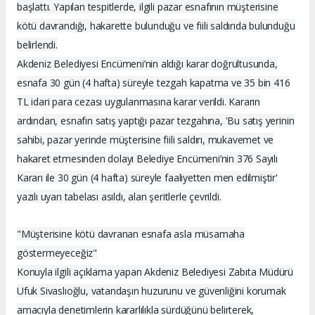
başlattı. Yapılan tespitlerde, ilgili pazar esnafının müşterisine
kötü davrandığı, hakarette bulunduğu ve fiili saldırıda bulunduğu
belirlendi.
Akdeniz Belediyesi Encümeni’nin aldığı karar doğrultusunda,
esnafa 30 gün (4 hafta) süreyle tezgah kapatma ve 35 bin 416
TL idari para cezası uygulanmasına karar verildi. Kararın
ardından, esnafın satış yaptığı pazar tezgahına, 'Bu satış yerinin
sahibi, pazar yerinde müşterisine fiili saldırı, mukavemet ve
hakaret etmesinden dolayı Belediye Encümeni’nin 376 Sayılı
Kararı ile 30 gün (4 hafta) süreyle faaliyetten men edilmiştir'
yazılı uyarı tabelası asıldı, alan şeritlerle çevrildi.
"Müşterisine kötü davranan esnafa asla müsamaha
göstermeyeceğiz"
Konuyla ilgili açıklama yapan Akdeniz Belediyesi Zabıta Müdürü
Ufuk Sivaslıoğlu, vatandaşın huzurunu ve güvenliğini korumak
amacıyla denetimlerin kararlılıkla sürdüğünü belirterek,