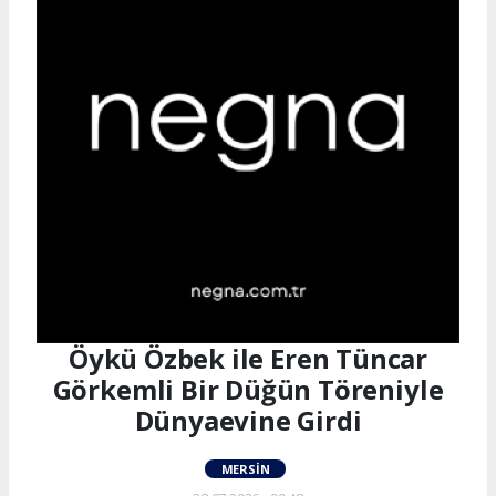
Öykü Özbek ile Eren Tüncar
Görkemli Bir Düğün Töreniyle
Dünyaevine Girdi
MERSIN