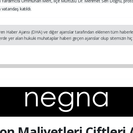
Yardımcısı Ümmühan Mert, İlçe Müftüsü Dr. Mehmet Seri Doğru, protokol ü
a vatandaş katıldı.
ren Haber Ajansı (DHA) ve diğer ajanslar tarafından eklenen tüm haberler
rde yer alan hukuki muhataplar haberi geçen ajanslar olup sitemizin hiç 
on Maliyetleri Çiftleri