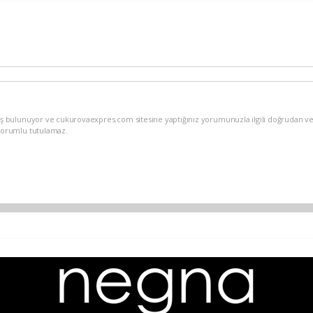
iş bulunuyor ve cukurovaexpres.com sitesine yaptığınız yorumunuzla ilgili doğrudan ve
sorumlu tutulamaz.