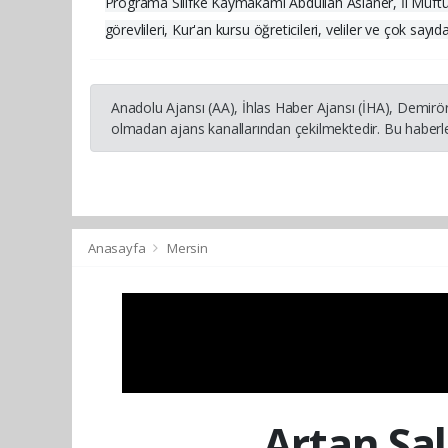
Programa Silifke Kaymakamı Abdullah Aslaner, İl Müftü 
görevlileri, Kur'an kursu öğreticileri, veliler ve çok sayıd
Anadolu Ajansı (AA), İhlas Haber Ajansı (İHA), Demirö
olmadan ajans kanallarından çekilmektedir. Bu haberle
Anasayfa
Mersin
Artan Sal