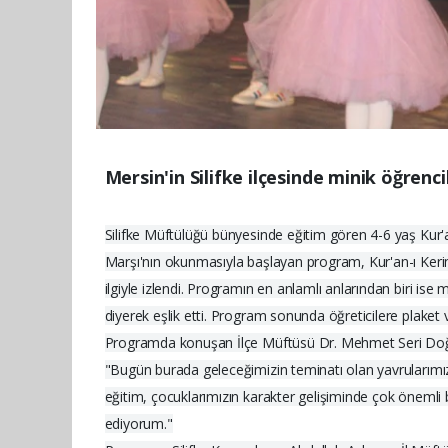
Mersin'in Silifke ilçesinde minik öğrenci
Silifke Müftülüğü bünyesinde eğitim gören 4-6 yaş Kur'an
Marşı'nın okunmasıyla başlayan program, Kur'an-ı Kerim ti
ilgiyle izlendi. Programın en anlamlı anlarından biri ise 
diyerek eşlik etti. Program sonunda öğreticilere plaket ve
Programda konuşan İlçe Müftüsü Dr. Mehmet Seri Doğru,
"Bugün burada geleceğimizin teminatı olan yavrularımızı
eğitim, çocuklarımızın karakter gelişiminde çok önemli 
ediyorum."