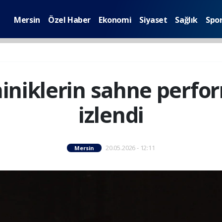
Mersin
Özel Haber
Ekonomi
Siyaset
Sağlık
Spo
niklerin sahne perfor
izlendi
20.05.2026 - 12:11
Mersin