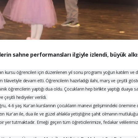
lerin sahne performansları ilgiyle izlendi, büyük alkış
 kursu öğrencileri için düzenlenen yıl sonu programı yoğun katılım ve duyg
lavetiyle devam etti. Öğrencilerin hazırladığı ilahi, marş ve çeşitli göst
minik öğrencilerin yaptığı dua oldu. Çocukların hep birlikte yaptığı duaya s
 çeşitli hediyeler verildi.
 4-6 yaş Kur'an kurslarının çocukların manevi gelişimindeki önemine di
n Kur'an ile, dua ile ve güzel ahlakla yetiştiğine şahit olmanın mutluluğ
bir yer tutmaktadır. Emeği geçen tüm öğreticilerimize, fedakar velilerim