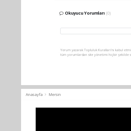
Okuyucu Yorumları
(0)
Yorum yazarak Topluluk Kuralları’nı kabul etm
tüm yorumlardan site yönetimi hiçbir şekilde 
Anasayfa
Mersin