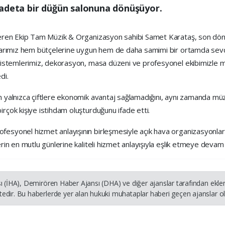
 adeta bir düğün salonuna dönüşüyor.
steren Ekip Tam Müzik & Organizasyon sahibi Samet Karataş, son döne
şlarımız hem bütçelerine uygun hem de daha samimi bir ortamda sevdik
sistemlerimiz, dekorasyon, masa düzeni ve profesyonel ekibimizle mahal
di.
ın yalnızca çiftlere ekonomik avantaj sağlamadığını, aynı zamanda mü
irçok kişiye istihdam oluşturduğunu ifade etti.
esyonel hizmet anlayışının birleşmesiyle açık hava organizasyonlarının
erin en mutlu günlerine kaliteli hizmet anlayışıyla eşlik etmeye devam
ı (İHA), Demirören Haber Ajansı (DHA) ve diğer ajanslar tarafından ekle
dir. Bu haberlerde yer alan hukuki muhataplar haberi geçen ajanslar olu