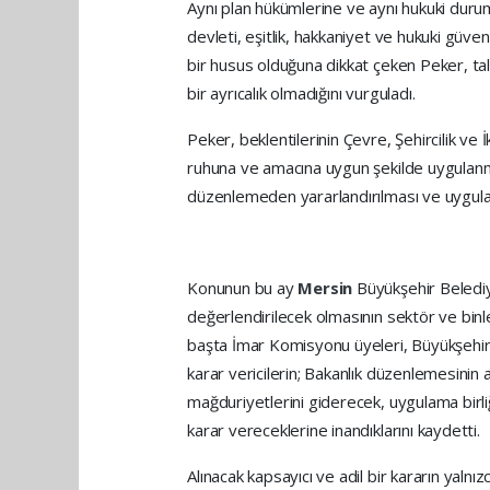
Aynı plan hükümlerine ve aynı hukuki durum
devleti, eşitlik, hakkaniyet ve hukuki güve
bir husus olduğuna dikkat çeken Peker, tale
bir ayrıcalık olmadığını vurguladı.
Peker, beklentilerinin Çevre, Şehircilik ve
ruhuna ve amacına uygun şekilde uygulanm
düzenlemeden yararlandırılması ve uygulama
Konunun bu ay
Mersin
Büyükşehir Beledi
değerlendirilecek olmasının sektör ve bin
başta İmar Komisyonu üyeleri, Büyükşehir
karar vericilerin; Bakanlık düzenlemesinin
mağduriyetlerini giderecek, uygulama birliğ
karar vereceklerine inandıklarını kaydetti.
Alınacak kapsayıcı ve adil bir kararın yalnı