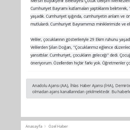
Mersin Büyükşehir Belediyesi Çocuk Gelişim Merkezleri 
Cumhuriyet Bayramı kutlamaları yaptıklarını belirterek,
yaşadık. Cumhuriyet ışığında, cumhuriyetin anlam ve öne
mutlulardı. Cumhuriyet Bayramımızı miniklerimizle ve ebe
Veliler, çocuklarının gösterileriyle 29 Ekim ruhunu yaşad
Velilerden Şilan Doğan, "Çocuklarımız eğlence düzenledi
yansıttılar. Cumhuriyet, çocukların geleceği" dedi. Ç
öneriyorum. Özellerden hiçbir farkı yok. Öğretmenler çok
Anadolu Ajansı (AA), İhlas Haber Ajansı (İHA), Demirö
olmadan ajans kanallarından çekilmektedir. Bu haberle
Anasayfa
Özel Haber