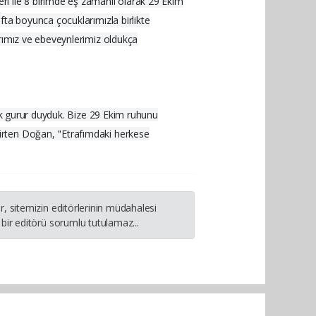
ri ile 8 birimde eş zamanlı olarak 29 Ekim
fta boyunca çocuklarımızla birlikte
arımız ve ebeveynlerimiz oldukça
çok gurur duyduk. Bize 29 Ekim ruhunu
irten Doğan, "Etrafımdaki herkese
, sitemizin editörlerinin müdahalesi
bir editörü sorumlu tutulamaz...