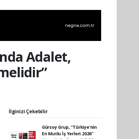
nda Adalet,
melidir”
İlginizi Çekebilir
Gürsoy Grup, “Türkiye’nin
En Mutlu İş Yerleri 2026”