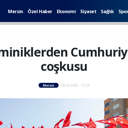
Mersin
Özel Haber
Ekonomi
Siyaset
Sağlık
Spo
 miniklerden Cumhuriy
coşkusu
28.10.2025 - 11:23
Mersin