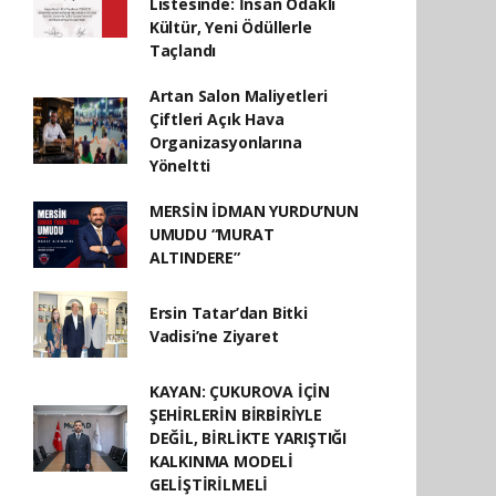
Listesinde: İnsan Odaklı
Kültür, Yeni Ödüllerle
Taçlandı
Artan Salon Maliyetleri
Çiftleri Açık Hava
Organizasyonlarına
Yöneltti
MERSİN İDMAN YURDU’NUN
UMUDU “MURAT
ALTINDERE”
Ersin Tatar’dan Bitki
Vadisi’ne Ziyaret
KAYAN: ÇUKUROVA İÇİN
ŞEHİRLERİN BİRBİRİYLE
DEĞİL, BİRLİKTE YARIŞTIĞI
KALKINMA MODELİ
GELİŞTİRİLMELİ