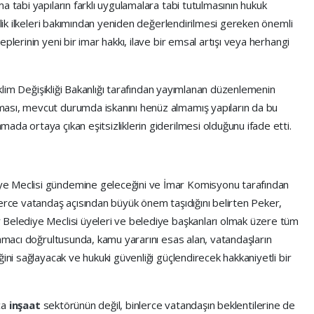
a tabi yapıların farklı uygulamalara tabi tutulmasının hukuk
nlik ilkeleri bakımından yeniden değerlendirilmesi gereken önemli
plerinin yeni bir imar hakkı, ilave bir emsal artışı veya herhangi
 İklim Değişikliği Bakanlığı tarafından yayımlanan düzenlemenin
ası, mevcut durumda iskanını henüz almamış yapıların da bu
da ortaya çıkan eşitsizliklerin giderilmesi olduğunu ifade etti.
ye Meclisi gündemine geleceğini ve İmar Komisyonu tarafından
lerce vatandaş açısından büyük önem taşıdığını belirten Peker,
 Belediye Meclisi üyeleri ve belediye başkanları olmak üzere tüm
 amacı doğrultusunda, kamu yararını esas alan, vatandaşların
ini sağlayacak ve hukuki güvenliği güçlendirecek hakkaniyetli bir
zca
inşaat
sektörünün değil, binlerce vatandaşın beklentilerine de