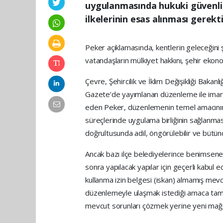
uygulanmasında hukuki güvenlik,
ilkelerinin esas alınması gerekti
Peker açıklamasında, kentlerin geleceğini 
vatandaşların mülkiyet hakkını, şehir ekonom
Çevre, Şehircilik ve İklim Değişikliği Bakan
Gazete’de yayımlanan düzenleme ile imar h
eden Peker, düzenlemenin temel amacının
süreçlerinde uygulama birliğinin sağlanması,
doğrultusunda adil, öngörülebilir ve bütün
Ancak bazı ilçe belediyelerince benimse
sonra yapılacak yapılar için geçerli kabul 
kullanma izin belgesi (iskan) almamış mevcu
düzenlemeyle ulaşmak istediği amaca tam 
mevcut sorunları çözmek yerine yeni mağd