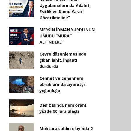
Uygulamalarında Adalet,
Eşitlik ve Kamu Yararı
Gözetilmelidir”
MERSİN İDMAN YURDU’NUN
UMUDU “MURAT
ALTINDERE”
Çevre düzenlemesinde
çıkan lahit, inşaatı
durdurdu
Cennet ve cehennem
obruklarında ziyaretçi
yoğunluğu
Deniz ısındı, nem oranı
yüzde 90'lara ulaştı
Muhtara saldırı olayında 2