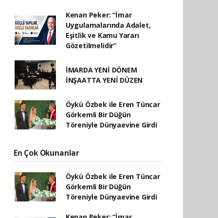
Kenan Peker: “İmar
Uygulamalarında Adalet,
Eşitlik ve Kamu Yararı
Gözetilmelidir”
İMARDA YENİ DÖNEM
İNŞAATTA YENİ DÜZEN
Öykü Özbek ile Eren Tüncar
Görkemli Bir Düğün
Töreniyle Dünyaevine Girdi
En Çok Okunanlar
Öykü Özbek ile Eren Tüncar
Görkemli Bir Düğün
Töreniyle Dünyaevine Girdi
Kenan Peker: “İmar