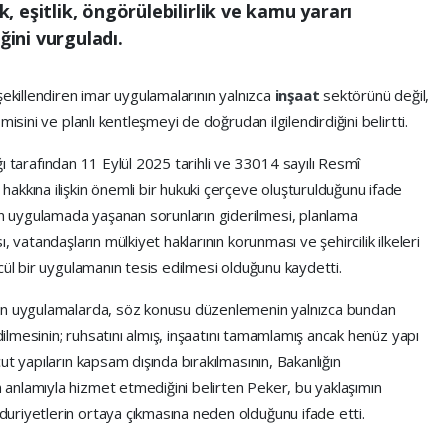
 eşitlik, öngörülebilirlik ve kamu yararı
ğini vurguladı.
şekillendiren imar uygulamalarının yalnızca
inşaat
sektörünü değil,
isini ve planlı kentleşmeyi de doğrudan ilgilendirdiğini belirtti.
lığı tarafından 11 Eylül 2025 tarihli ve 33014 sayılı Resmî
akkına ilişkin önemli bir hukuki çerçeve oluşturulduğunu ifade
 uygulamada yaşanan sorunların giderilmesi, planlama
 vatandaşların mülkiyet haklarının korunması ve şehircilik ilkeleri
cül bir uygulamanın tesis edilmesi olduğunu kaydetti.
nen uygulamalarda, söz konusu düzenlemenin yalnızca bundan
edilmesinin; ruhsatını almış, inşaatını tamamlamış ancak henüz yapı
t yapıların kapsam dışında bırakılmasının, Bakanlığın
anlamıyla hizmet etmediğini belirten Peker, bu yaklaşımın
uriyetlerin ortaya çıkmasına neden olduğunu ifade etti.