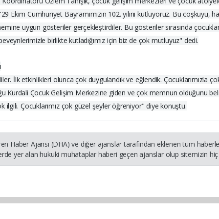
Koordinatörü Özlem Tanışık, çocuk gelişim merkezleri ve çocuk atölyele
 "29 Ekim Cumhuriyet Bayramımızın 102. yılını kutluyoruz. Bu coşkuyu, ha
mine uygun gösteriler gerçekleştirdiler. Bu gösteriler sırasında çocukl
veynlerimizle birlikte kutladığımız için biz de çok mutluyuz" dedi.
ı
ler. İlk etkinlikleri olunca çok duygulandık ve eğlendik. Çocuklarımızla 
ocuğu Kurdali Çocuk Gelişim Merkezine giden ve çok memnun olduğunu bel
 ilgili. Çocuklarımız çok güzel şeyler öğreniyor" diye konuştu.
ren Haber Ajansı (DHA) ve diğer ajanslar tarafından eklenen tüm haberler
rde yer alan hukuki muhataplar haberi geçen ajanslar olup sitemizin hiç 