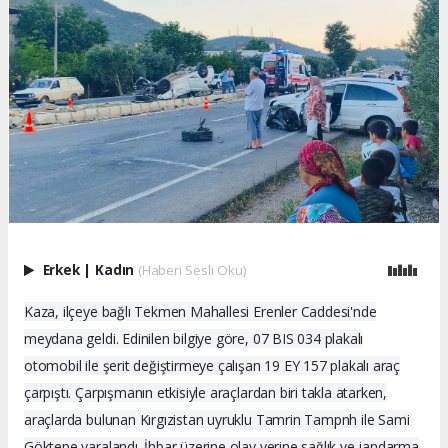
Erkek
|
Kadın
(Haberi Sesli Oku)
Kaza, ilçeye bağlı Tekmen Mahallesi Erenler Caddesi'nde
meydana geldi. Edinilen bilgiye göre, 07 BIS 034 plakalı
otomobil ile şerit değiştirmeye çalışan 19 EY 157 plakalı araç
çarpıştı. Çarpışmanın etkisiyle araçlardan biri takla atarken,
araçlarda bulunan Kırgızistan uyruklu Tamrin Tampnh ile Sami
Göktepe yaralandı. İhbar üzerine olay yerine sağlık ve jandarma