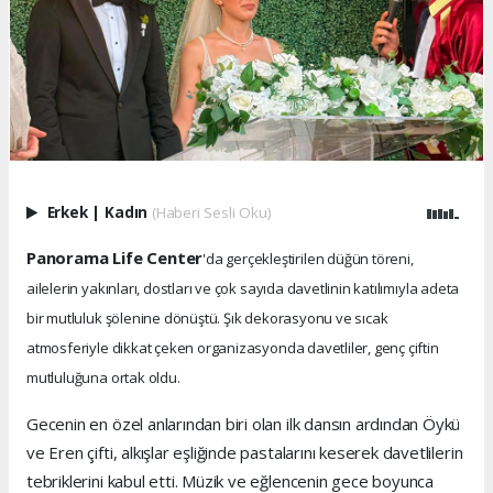
Erkek
|
Kadın
(Haberi Sesli Oku)
Panorama Life Center
'da gerçekleştirilen düğün töreni,
ailelerin yakınları, dostları ve çok sayıda davetlinin katılımıyla adeta
bir mutluluk şölenine dönüştü. Şık dekorasyonu ve sıcak
atmosferiyle dikkat çeken organizasyonda davetliler, genç çiftin
mutluluğuna ortak oldu.
Gecenin en özel anlarından biri olan ilk dansın ardından Öykü
ve Eren çifti, alkışlar eşliğinde pastalarını keserek davetlilerin
tebriklerini kabul etti. Müzik ve eğlencenin gece boyunca