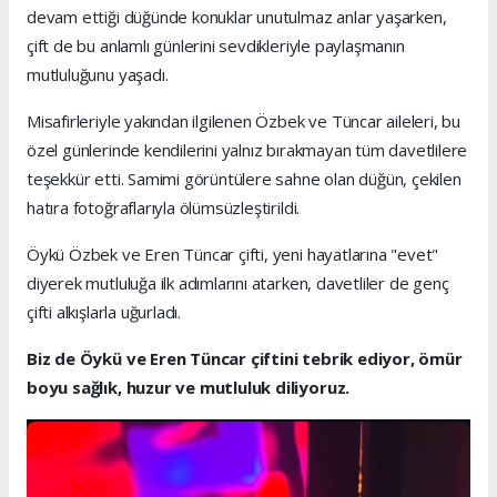
devam ettiği düğünde konuklar unutulmaz anlar yaşarken,
çift de bu anlamlı günlerini sevdikleriyle paylaşmanın
mutluluğunu yaşadı.
Misafirleriyle yakından ilgilenen Özbek ve Tüncar aileleri, bu
özel günlerinde kendilerini yalnız bırakmayan tüm davetlilere
teşekkür etti. Samimi görüntülere sahne olan düğün, çekilen
hatıra fotoğraflarıyla ölümsüzleştirildi.
Öykü Özbek ve Eren Tüncar çifti, yeni hayatlarına "evet"
diyerek mutluluğa ilk adımlarını atarken, davetliler de genç
çifti alkışlarla uğurladı.
Biz de Öykü ve Eren Tüncar çiftini tebrik ediyor, ömür
boyu sağlık, huzur ve mutluluk diliyoruz.