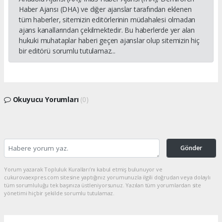
Haber Ajansı (DHA) ve diğer ajanslar tarafından eklenen
tüm haberler, sitemizin editörlerinin müdahalesi olmadan
ajans kanallarından çekilmektedir. Bu haberlerde yer alan
hukuki muhataplar haberi geçen ajanslar olup sitemizin hiç
bir editörü sorumlu tutulamaz...
Okuyucu Yorumları
(0)
Gönder
Yorum yazarak Topluluk Kuralları’nı kabul etmiş bulunuyor ve
cukurovaexpres.com sitesine yaptığınız yorumunuzla ilgili doğrudan veya dolaylı
tüm sorumluluğu tek başınıza üstleniyorsunuz. Yazılan tüm yorumlardan site
yönetimi hiçbir şekilde sorumlu tutulamaz.