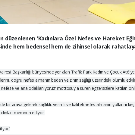
n düzenlenen ‘Kadınlara Özel Nefes ve Hareket Eğiti
esinde hem bedensel hem de zihinsel olarak rahatla
 Dairesi Başkanlığı bünyesinde yer alan Trafik Park Kadın ve Çocuk Atöl
klerini, doğru nefes almanın beden ve zihin sağlığı üzerindeki olumlu etkil
el, nefese ve ana odaklanıyoruz' mottosuyla süren egzersizlere katılan onla
 bir araya gelerek sağlıklı, verimli ve kaliteli nefes almanın yollarını k
 kadınları memnun ediyor.
liyor"