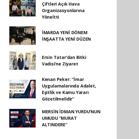
Çiftleri Açık Hava
Organizasyonlarına
Yöneltti
İMARDA YENİ DÖNEM
İNŞAATTA YENİ DÜZEN
Ersin Tatar’dan Bitki
Vadisi’ne Ziyaret
Kenan Peker: “İmar
Uygulamalarında Adalet,
Eşitlik ve Kamu Yararı
Gözetilmelidir”
MERSİN İDMAN YURDU’NUN
UMUDU “MURAT
ALTINDERE”