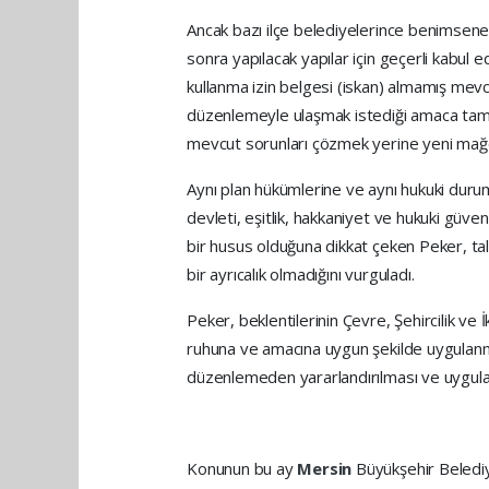
Ancak bazı ilçe belediyelerince benimse
sonra yapılacak yapılar için geçerli kabul 
kullanma izin belgesi (iskan) almamış mevcu
düzenlemeyle ulaşmak istediği amaca tam 
mevcut sorunları çözmek yerine yeni mağd
Aynı plan hükümlerine ve aynı hukuki durum
devleti, eşitlik, hakkaniyet ve hukuki güve
bir husus olduğuna dikkat çeken Peker, tale
bir ayrıcalık olmadığını vurguladı.
Peker, beklentilerinin Çevre, Şehircilik ve
ruhuna ve amacına uygun şekilde uygulanm
düzenlemeden yararlandırılması ve uygulama
Konunun bu ay
Mersin
Büyükşehir Beledi