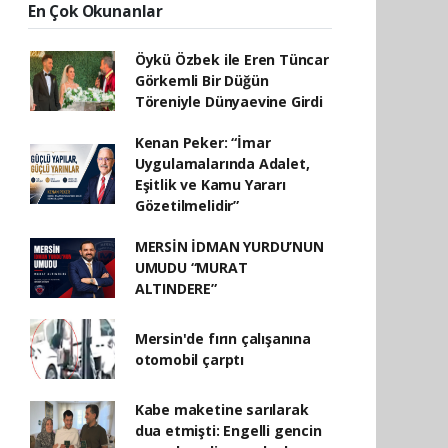
En Çok Okunanlar
Öykü Özbek ile Eren Tüncar
Görkemli Bir Düğün
Töreniyle Dünyaevine Girdi
Kenan Peker: “İmar
Uygulamalarında Adalet,
Eşitlik ve Kamu Yararı
Gözetilmelidir”
MERSİN İDMAN YURDU’NUN
UMUDU “MURAT
ALTINDERE”
Mersin'de fırın çalışanına
otomobil çarptı
Kabe maketine sarılarak
dua etmişti: Engelli gencin