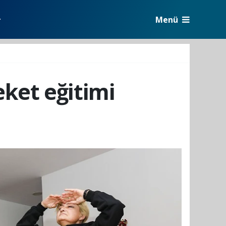
Menü
r
eket eğitimi