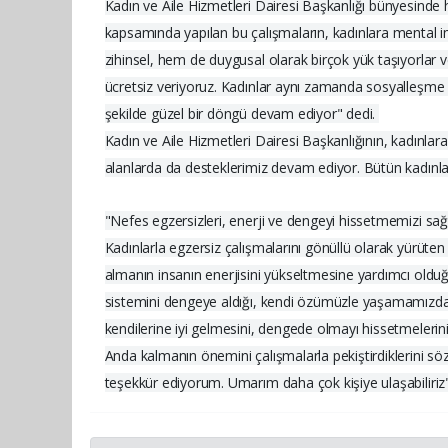
Kadın ve Aile Hizmetleri Dairesi Başkanlığı bünyesinde
kapsamında yapılan bu çalışmaların, kadınlara mental im
zihinsel, hem de duygusal olarak birçok yük taşıyorlar v
ücretsiz veriyoruz. Kadınlar aynı zamanda sosyalleşme fır
şekilde güzel bir döngü devam ediyor" dedi.
Kadın ve Aile Hizmetleri Dairesi Başkanlığının, kadınlar
alanlarda da desteklerimiz devam ediyor. Bütün kadınları
"Nefes egzersizleri, enerji ve dengeyi hissetmemizi sağ
Kadınlarla egzersiz çalışmalarını gönüllü olarak yürüten
almanın insanın enerjisini yükseltmesine yardımcı olduğu
sistemini dengeye aldığı, kendi özümüzle yaşamamızda v
kendilerine iyi gelmesini, dengede olmayı hissetmelerin
Anda kalmanın önemini çalışmalarla pekiştirdiklerini söz
teşekkür ediyorum. Umarım daha çok kişiye ulaşabiliriz" i