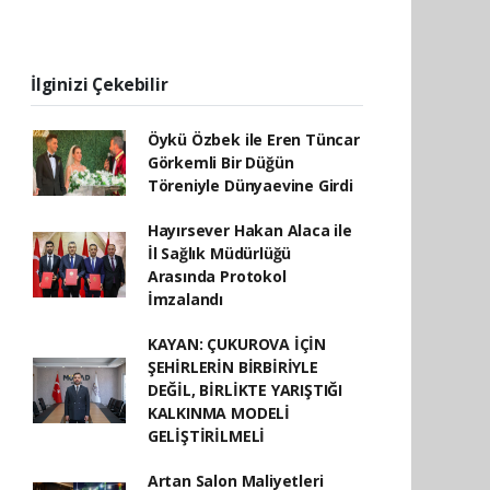
İlginizi Çekebilir
Öykü Özbek ile Eren Tüncar
Görkemli Bir Düğün
Töreniyle Dünyaevine Girdi
Hayırsever Hakan Alaca ile
İl Sağlık Müdürlüğü
Arasında Protokol
İmzalandı
KAYAN: ÇUKUROVA İÇİN
ŞEHİRLERİN BİRBİRİYLE
DEĞİL, BİRLİKTE YARIŞTIĞI
KALKINMA MODELİ
GELİŞTİRİLMELİ
Artan Salon Maliyetleri