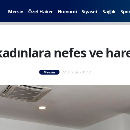
Mersin
Özel Haber
Ekonomi
Siyaset
Sağlık
Spo
adınlara nefes ve har
22.01.2026 - 11:12
Mersin