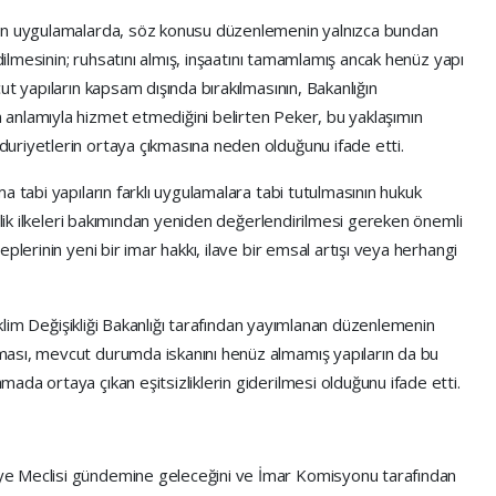
nen uygulamalarda, söz konusu düzenlemenin yalnızca bundan
edilmesinin; ruhsatını almış, inşaatını tamamlamış ancak henüz yapı
t yapıların kapsam dışında bırakılmasının, Bakanlığın
anlamıyla hizmet etmediğini belirten Peker, bu yaklaşımın
uriyetlerin ortaya çıkmasına neden olduğunu ifade etti.
a tabi yapıların farklı uygulamalara tabi tutulmasının hukuk
nlik ilkeleri bakımından yeniden değerlendirilmesi gereken önemli
plerinin yeni bir imar hakkı, ilave bir emsal artışı veya herhangi
 İklim Değişikliği Bakanlığı tarafından yayımlanan düzenlemenin
ası, mevcut durumda iskanını henüz almamış yapıların da bu
da ortaya çıkan eşitsizliklerin giderilmesi olduğunu ifade etti.
ye Meclisi gündemine geleceğini ve İmar Komisyonu tarafından