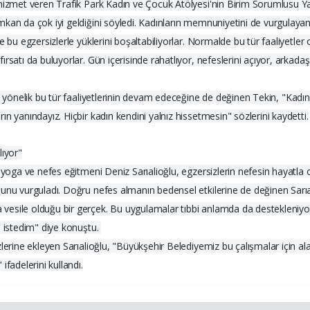
 hizmet veren Trafik Park Kadın ve Çocuk Atölyesi'nin Birim Sorumlusu Y
kan da çok iyi geldiğini söyledi. Kadınların memnuniyetini de vurgulayan
e bu egzersizlerle yüklerini boşaltabiliyorlar. Normalde bu tür faaliyetl
satı da buluyorlar. Gün içerisinde rahatlıyor, nefeslerini açıyor, arkadaş
a yönelik bu tür faaliyetlerinin devam edeceğine de değinen Tekin, "Kadınl
n yanındayız. Hiçbir kadın kendini yalnız hissetmesin" sözlerini kaydetti.
lıyor"
 yoga ve nefes eğitmeni Deniz Sarıalioğlu, egzersizlerin nefesin hayatla o
nu vurguladı. Doğru nefes almanın bedensel etkilerine de değinen Sarıalioğ
esile olduğu bir gerçek. Bu uygulamalar tıbbi anlamda da destekleniyor. 
i istedim" diye konuştu.
lerine ekleyen Sarıalioğlu, "Büyükşehir Belediyemiz bu çalışmalar için al
fadelerini kullandı.