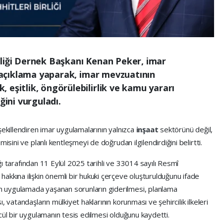
rliği Dernek Başkanı Kenan Peker, imar
ir açıklama yaparak, imar mevzuatının
 eşitlik, öngörülebilirlik ve kamu yararı
ğini vurguladı.
şekillendiren imar uygulamalarının yalnızca
inşaat
sektörünü değil,
isini ve planlı kentleşmeyi de doğrudan ilgilendirdiğini belirtti.
lığı tarafından 11 Eylül 2025 tarihli ve 33014 sayılı Resmî
akkına ilişkin önemli bir hukuki çerçeve oluşturulduğunu ifade
 uygulamada yaşanan sorunların giderilmesi, planlama
 vatandaşların mülkiyet haklarının korunması ve şehircilik ilkeleri
cül bir uygulamanın tesis edilmesi olduğunu kaydetti.