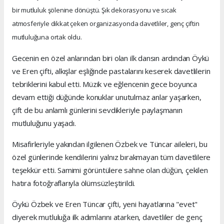
bir mutluluk şölenine dönüştü. Şık dekorasyonu ve sıcak
atmosferiyle dikkat çeken organizasyonda davetliler, genç çiftin
mutluluğuna ortak oldu.
Gecenin en özel anlarından biri olan ilk dansın ardından Öykü
ve Eren çifti, alkışlar eşliğinde pastalarını keserek davetlilerin
tebriklerini kabul etti. Müzik ve eğlencenin gece boyunca
devam ettiği düğünde konuklar unutulmaz anlar yaşarken,
çift de bu anlamlı günlerini sevdikleriyle paylaşmanın
mutluluğunu yaşadı.
Misafirleriyle yakından ilgilenen Özbek ve Tüncar aileleri, bu
özel günlerinde kendilerini yalnız bırakmayan tüm davetlilere
teşekkür etti. Samimi görüntülere sahne olan düğün, çekilen
hatıra fotoğraflarıyla ölümsüzleştirildi.
Öykü Özbek ve Eren Tüncar çifti, yeni hayatlarına "evet"
diyerek mutluluğa ilk adımlarını atarken, davetliler de genç