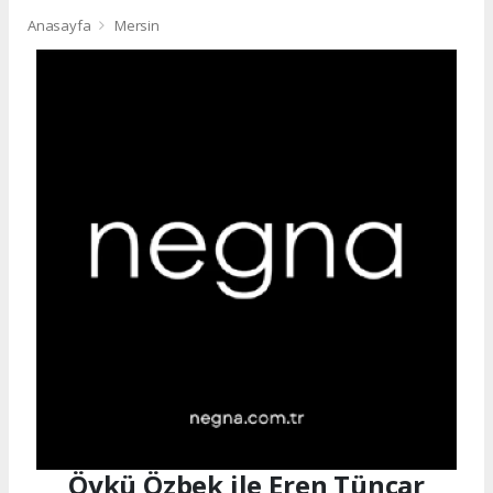
Anasayfa
Mersin
Öykü Özbek ile Eren Tüncar