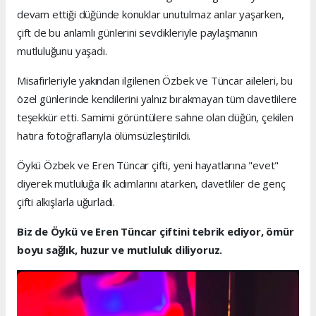
devam ettiği düğünde konuklar unutulmaz anlar yaşarken,
çift de bu anlamlı günlerini sevdikleriyle paylaşmanın
mutluluğunu yaşadı.
Misafirleriyle yakından ilgilenen Özbek ve Tüncar aileleri, bu
özel günlerinde kendilerini yalnız bırakmayan tüm davetlilere
teşekkür etti. Samimi görüntülere sahne olan düğün, çekilen
hatıra fotoğraflarıyla ölümsüzleştirildi.
Öykü Özbek ve Eren Tüncar çifti, yeni hayatlarına "evet"
diyerek mutluluğa ilk adımlarını atarken, davetliler de genç
çifti alkışlarla uğurladı.
Biz de Öykü ve Eren Tüncar çiftini tebrik ediyor, ömür
boyu sağlık, huzur ve mutluluk diliyoruz.