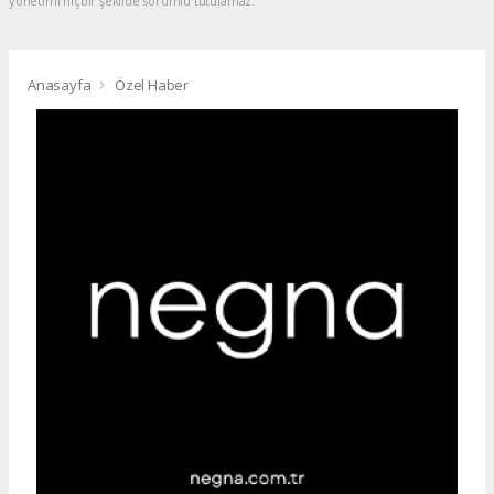
yönetimi hiçbir şekilde sorumlu tutulamaz.
Anasayfa
Özel Haber