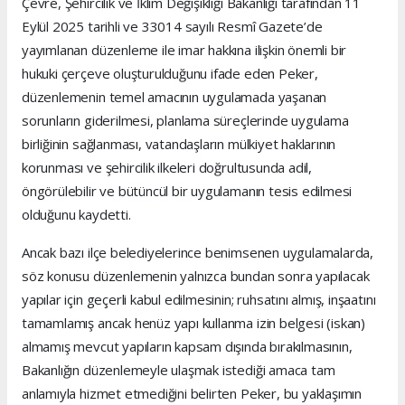
Çevre, Şehircilik ve İklim Değişikliği Bakanlığı tarafından 11
Eylül 2025 tarihli ve 33014 sayılı Resmî Gazete’de
yayımlanan düzenleme ile imar hakkına ilişkin önemli bir
hukuki çerçeve oluşturulduğunu ifade eden Peker,
düzenlemenin temel amacının uygulamada yaşanan
sorunların giderilmesi, planlama süreçlerinde uygulama
birliğinin sağlanması, vatandaşların mülkiyet haklarının
korunması ve şehircilik ilkeleri doğrultusunda adil,
öngörülebilir ve bütüncül bir uygulamanın tesis edilmesi
olduğunu kaydetti.
Ancak bazı ilçe belediyelerince benimsenen uygulamalarda,
söz konusu düzenlemenin yalnızca bundan sonra yapılacak
yapılar için geçerli kabul edilmesinin; ruhsatını almış, inşaatını
tamamlamış ancak henüz yapı kullanma izin belgesi (iskan)
almamış mevcut yapıların kapsam dışında bırakılmasının,
Bakanlığın düzenlemeyle ulaşmak istediği amaca tam
anlamıyla hizmet etmediğini belirten Peker, bu yaklaşımın