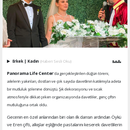
Erkek
|
Kadın
(Haberi Sesli Oku)
Panorama Life Center
'da gerçekleştirilen düğün töreni,
ailelerin yakınları, dostları ve çok sayıda davetlinin katılımıyla adeta
bir mutluluk şölenine dönüştü. Şık dekorasyonu ve sıcak
atmosferiyle dikkat çeken organizasyonda davetliler, genç çiftin
mutluluğuna ortak oldu.
Gecenin en özel anlarından biri olan ilk dansın ardından Öykü
ve Eren çifti, alkışlar eşliğinde pastalarını keserek davetlilerin