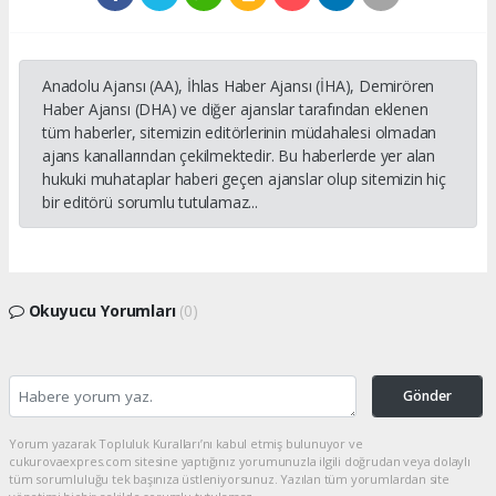
Anadolu Ajansı (AA), İhlas Haber Ajansı (İHA), Demirören
Haber Ajansı (DHA) ve diğer ajanslar tarafından eklenen
tüm haberler, sitemizin editörlerinin müdahalesi olmadan
ajans kanallarından çekilmektedir. Bu haberlerde yer alan
hukuki muhataplar haberi geçen ajanslar olup sitemizin hiç
bir editörü sorumlu tutulamaz...
Okuyucu Yorumları
(0)
Gönder
Yorum yazarak Topluluk Kuralları’nı kabul etmiş bulunuyor ve
cukurovaexpres.com sitesine yaptığınız yorumunuzla ilgili doğrudan veya dolaylı
tüm sorumluluğu tek başınıza üstleniyorsunuz. Yazılan tüm yorumlardan site