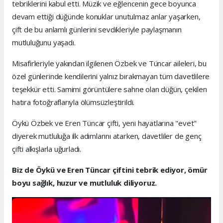
tebriklerini kabul etti. Müzik ve eğlencenin gece boyunca
devam ettiği düğünde konuklar unutulmaz anlar yaşarken,
çift de bu anlamlı günlerini sevdikleriyle paylaşmanın
mutluluğunu yaşadı.
Misafirleriyle yakından ilgilenen Özbek ve Tüncar aileleri, bu
özel günlerinde kendilerini yalnız bırakmayan tüm davetlilere
teşekkür etti. Samimi görüntülere sahne olan düğün, çekilen
hatıra fotoğraflarıyla ölümsüzleştirildi.
Öykü Özbek ve Eren Tüncar çifti, yeni hayatlarına "evet"
diyerek mutluluğa ilk adımlarını atarken, davetliler de genç
çifti alkışlarla uğurladı.
Biz de Öykü ve Eren Tüncar çiftini tebrik ediyor, ömür
boyu sağlık, huzur ve mutluluk diliyoruz.