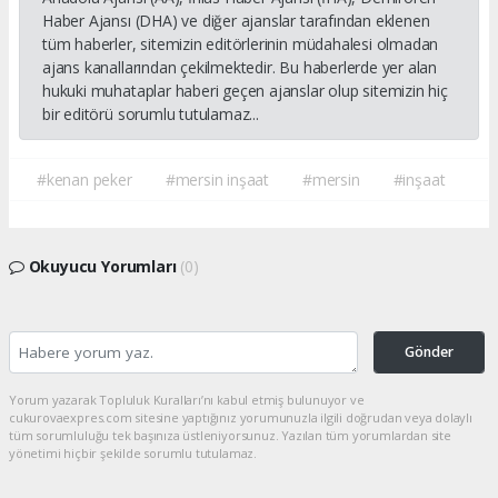
Haber Ajansı (DHA) ve diğer ajanslar tarafından eklenen
tüm haberler, sitemizin editörlerinin müdahalesi olmadan
ajans kanallarından çekilmektedir. Bu haberlerde yer alan
hukuki muhataplar haberi geçen ajanslar olup sitemizin hiç
bir editörü sorumlu tutulamaz...
#kenan peker
#mersin inşaat
#mersin
#inşaat
Okuyucu Yorumları
(0)
Gönder
Yorum yazarak Topluluk Kuralları’nı kabul etmiş bulunuyor ve
cukurovaexpres.com sitesine yaptığınız yorumunuzla ilgili doğrudan veya dolaylı
tüm sorumluluğu tek başınıza üstleniyorsunuz. Yazılan tüm yorumlardan site
yönetimi hiçbir şekilde sorumlu tutulamaz.