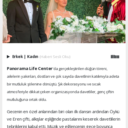
Erkek
|
Kadın
(Haberi Sesli Oku)
Panorama Life Center
'da gerçekleştirilen düğün töreni,
ailelerin yakınları, dostları ve çok sayıda davetlinin katılımıyla adeta
bir mutluluk şölenine dönüştü. Şık dekorasyonu ve sıcak
atmosferiyle dikkat çeken organizasyonda davetliler, genç çiftin
mutluluğuna ortak oldu.
Gecenin en özel anlarından biri olan ilk dansın ardından Öykü
ve Eren çifti, alkışlar eşliğinde pastalarını keserek davetlilerin
tebriklerini kabul etti. Müzik ve eğlencenin gece boyunca