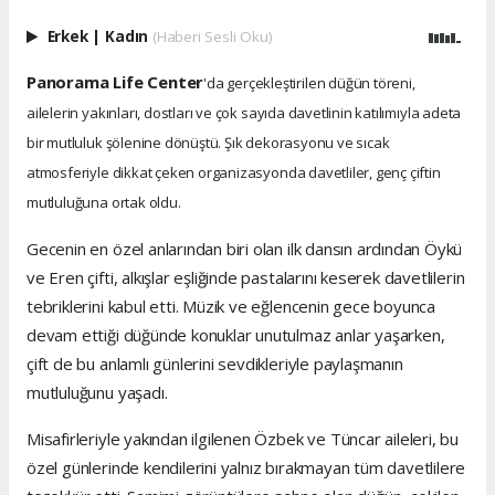
Erkek
|
Kadın
(Haberi Sesli Oku)
Panorama Life Center
'da gerçekleştirilen düğün töreni,
ailelerin yakınları, dostları ve çok sayıda davetlinin katılımıyla adeta
bir mutluluk şölenine dönüştü. Şık dekorasyonu ve sıcak
atmosferiyle dikkat çeken organizasyonda davetliler, genç çiftin
mutluluğuna ortak oldu.
Gecenin en özel anlarından biri olan ilk dansın ardından Öykü
ve Eren çifti, alkışlar eşliğinde pastalarını keserek davetlilerin
tebriklerini kabul etti. Müzik ve eğlencenin gece boyunca
devam ettiği düğünde konuklar unutulmaz anlar yaşarken,
çift de bu anlamlı günlerini sevdikleriyle paylaşmanın
mutluluğunu yaşadı.
Misafirleriyle yakından ilgilenen Özbek ve Tüncar aileleri, bu
özel günlerinde kendilerini yalnız bırakmayan tüm davetlilere