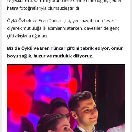
teşekkür etti. Samimi görüntülere sahne olan düğün, çekilen
hatıra fotoğraflarıyla ölümsüzleştirildi.
Öykü Özbek ve Eren Tüncar çifti, yeni hayatlarına "evet"
diyerek mutluluğa ilk adımlarını atarken, davetliler de genç
çifti alkışlarla uğurladı.
Biz de Öykü ve Eren Tüncar çiftini tebrik ediyor, ömür
boyu sağlık, huzur ve mutluluk diliyoruz.