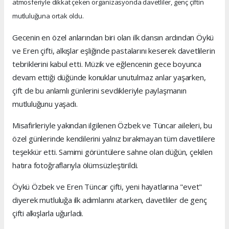
atmosferiyle dikkat çeken organizasyonda davetliler, genç çiftin
mutluluğuna ortak oldu.
Gecenin en özel anlarından biri olan ilk dansın ardından Öykü
ve Eren çifti, alkışlar eşliğinde pastalarını keserek davetlilerin
tebriklerini kabul etti. Müzik ve eğlencenin gece boyunca
devam ettiği düğünde konuklar unutulmaz anlar yaşarken,
çift de bu anlamlı günlerini sevdikleriyle paylaşmanın
mutluluğunu yaşadı.
Misafirleriyle yakından ilgilenen Özbek ve Tüncar aileleri, bu
özel günlerinde kendilerini yalnız bırakmayan tüm davetlilere
teşekkür etti. Samimi görüntülere sahne olan düğün, çekilen
hatıra fotoğraflarıyla ölümsüzleştirildi.
Öykü Özbek ve Eren Tüncar çifti, yeni hayatlarına "evet"
diyerek mutluluğa ilk adımlarını atarken, davetliler de genç
çifti alkışlarla uğurladı.