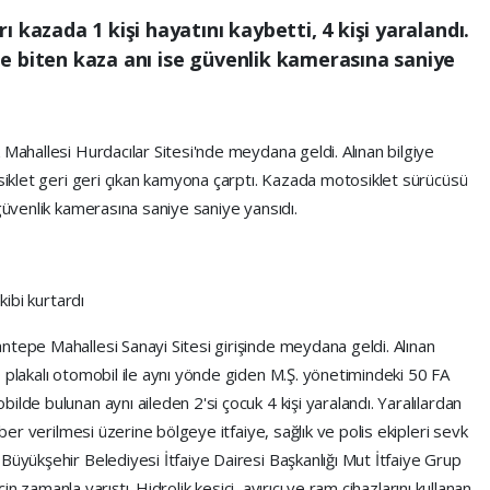
 kazada 1 kişi hayatını kaybetti, 4 kişi yaralandı.
e biten kaza anı ise güvenlik kamerasına saniye
 Mahallesi Hurdacılar Sitesi'nde meydana geldi. Alınan bilgiye
osiklet geri geri çıkan kamyona çarptı. Kazada motosiklet sürücüsü
 güvenlik kamerasına saniye saniye yansıdı.
kibi kurtardı
ntepe Mahallesi Sanayi Sitesi girişinde meydana geldi. Alınan
 plakalı otomobil ile aynı yönde giden M.Ş. yönetimindeki 50 FA
lde bulunan aynı aileden 2'si çocuk 4 kişi yaralandı. Yaralılardan
aber verilmesi üzerine bölgeye itfaiye, sağlık ve polis ekipleri sevk
Büyükşehir Belediyesi İtfaiye Dairesi Başkanlığı Mut İtfaiye Grup
için zamanla yarıştı. Hidrolik kesici, ayırıcı ve ram cihazlarını kullanan