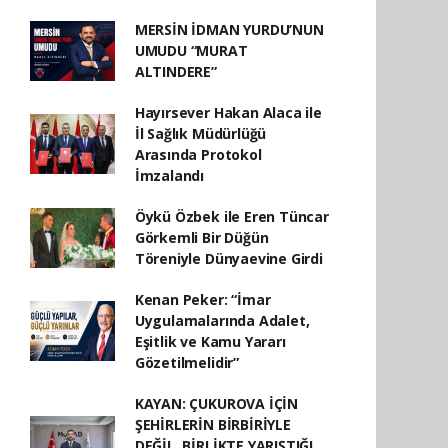
MERSİN İDMAN YURDU’NUN
UMUDU “MURAT
ALTINDERE”
Hayırsever Hakan Alaca ile
İl Sağlık Müdürlüğü
Arasında Protokol
İmzalandı
Öykü Özbek ile Eren Tüncar
Görkemli Bir Düğün
Töreniyle Dünyaevine Girdi
Kenan Peker: “İmar
Uygulamalarında Adalet,
Eşitlik ve Kamu Yararı
Gözetilmelidir”
KAYAN: ÇUKUROVA İÇİN
ŞEHİRLERİN BİRBİRİYLE
DEĞİL, BİRLİKTE YARIŞTIĞI