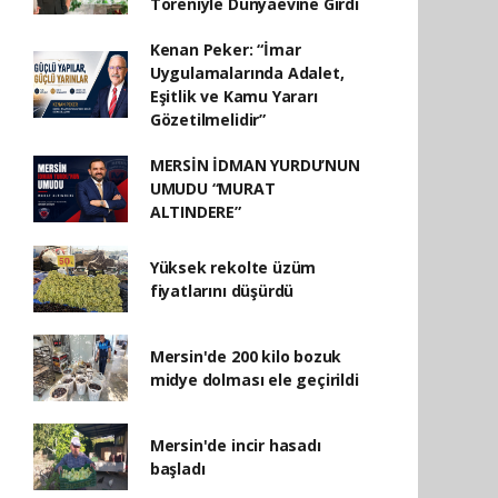
Töreniyle Dünyaevine Girdi
Kenan Peker: “İmar
Uygulamalarında Adalet,
Eşitlik ve Kamu Yararı
Gözetilmelidir”
MERSİN İDMAN YURDU’NUN
UMUDU “MURAT
ALTINDERE”
Yüksek rekolte üzüm
fiyatlarını düşürdü
Mersin'de 200 kilo bozuk
midye dolması ele geçirildi
Mersin'de incir hasadı
başladı