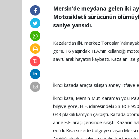
Mersin'de meydana gelen iki ayrı
Motosikletli sürücünün ölümüyl
saniye yansıdı.
Kazalardan ilki, merkez Toroslar Yalınayak
göre, 16 yaşındaki H.A.'nın kullandığı mot
savrularak hayatını kaybetti. Kaza anı ise
İkinci kazada araçta sıkışan anneyi itfaiye e
İkinci kaza, Mersin-Mut-Karaman yolu Pala
bilgiye göre, H.E. idaresindeki 33 BCF 950
043 plakalı kamyon çarpıştı. Kazada otomobi
anne E.E. araç içerisinde sıkıştı. Kazanın h
edildi. Kısa sürede bölgeye ulaşan Mersin 
Amirliği ekipleri, sıkışan yaralıyı kurtarmak 