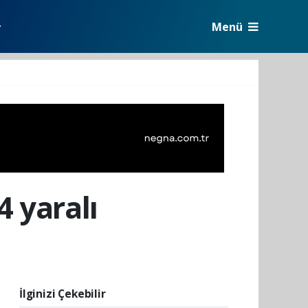
Menü
r
4 yaralı
İlginizi Çekebilir