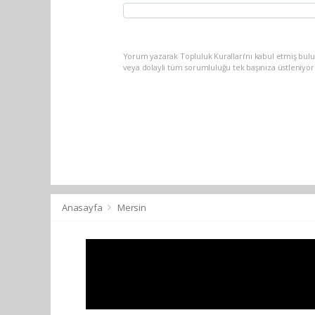
Yorum yazarak Topluluk Kuralları’nı kabul etmiş bul
veya dolaylı tüm sorumluluğu tek başınıza üstleniyo
Anasayfa
Mersin