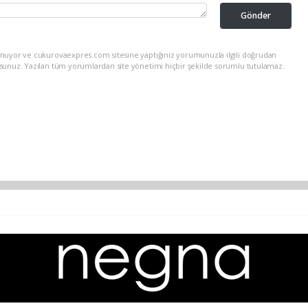
Gönder
unuyor ve cukurovaexpres.com sitesine yaptığınız yorumunuzla ilgili doğrudan
rsunuz. Yazılan tüm yorumlardan site yönetimi hiçbir şekilde sorumlu tutulamaz.