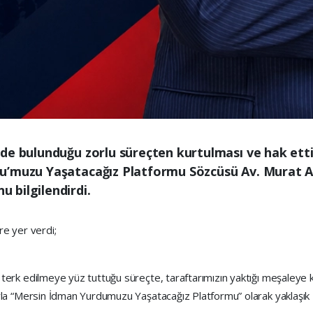
de bulunduğu zorlu süreçten kurtulması ve hak ett
u’muzu Yaşatacağız Platformu Sözcüsü Av. Murat Al
 bilgilendirdi.
re yer verdi;
rk edilmeye yüz tuttuğu süreçte, taraftarımızın yaktığı meşaleye k
a “Mersin İdman Yurdumuzu Yaşatacağız Platformu” olarak yaklaşık 2