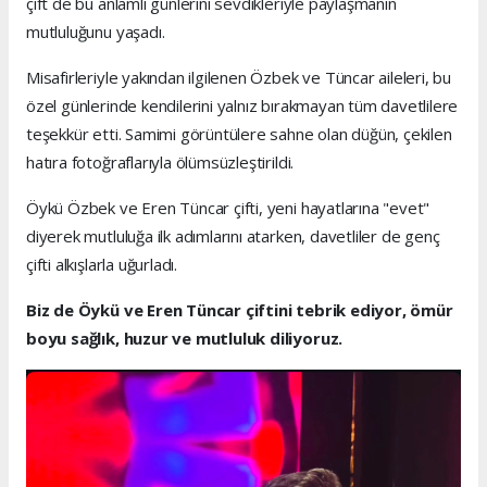
çift de bu anlamlı günlerini sevdikleriyle paylaşmanın
mutluluğunu yaşadı.
Misafirleriyle yakından ilgilenen Özbek ve Tüncar aileleri, bu
özel günlerinde kendilerini yalnız bırakmayan tüm davetlilere
teşekkür etti. Samimi görüntülere sahne olan düğün, çekilen
hatıra fotoğraflarıyla ölümsüzleştirildi.
Öykü Özbek ve Eren Tüncar çifti, yeni hayatlarına "evet"
diyerek mutluluğa ilk adımlarını atarken, davetliler de genç
çifti alkışlarla uğurladı.
Biz de Öykü ve Eren Tüncar çiftini tebrik ediyor, ömür
boyu sağlık, huzur ve mutluluk diliyoruz.