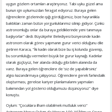
uygun gözlem ortamları araştırıyoruz. Tabi uyku güzel ama
bunun için uykumuzdan feragat ediyoruz. Buraya gelen
öğrencilerin gözlerinde ışığı gördüğümüz, bize hayranlıkla
baktıkları zaman bütün yorgunluklarımız silinip gidiyor. Çünkü
astronomluğu onlar da buraya geldiklerinde yeni tanımaya
başlıyorlar" dedi. Büyükşehir Belediyesi bünyesinde kadın
astronom olarak görev yapmanın gurur verici olduğunu dile
getiren Karaca, "İki kadın olarak bize bu iş kolunda güvenip,
bu sorumluluğu vermeleri büyük bir gurur kaynağı. Kadınlar
olarak güçlüyüz, her alanda olduğu gibi bilim alanında da
varız. Buraya gelen öğrencilere de ‘siz de yapabilirsiniz'
algısı kazandırmaya çalışıyoruz. Öğrencilere gerek farkındalık
oluşturması, gerekse kariyer planlamalarını yapmaları
bakımından yol gösterici olduğumuzu düşünüyoruz" diye
konuştu.
Oylum: "Çocuklara ilham olabilmek mutluluk verici"
Astronom Merve Oylum da Mercan 100. Yıl İklim ve Çevre