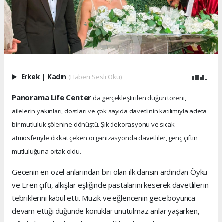
Erkek
|
Kadın
(Haberi Sesli Oku)
Panorama Life Center
'da gerçekleştirilen düğün töreni,
ailelerin yakınları, dostları ve çok sayıda davetlinin katılımıyla adeta
bir mutluluk şölenine dönüştü. Şık dekorasyonu ve sıcak
atmosferiyle dikkat çeken organizasyonda davetliler, genç çiftin
mutluluğuna ortak oldu.
Gecenin en özel anlarından biri olan ilk dansın ardından Öykü
ve Eren çifti, alkışlar eşliğinde pastalarını keserek davetlilerin
tebriklerini kabul etti. Müzik ve eğlencenin gece boyunca
devam ettiği düğünde konuklar unutulmaz anlar yaşarken,