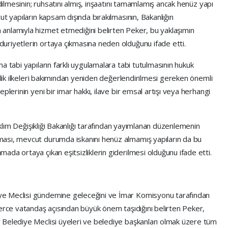
edilmesinin; ruhsatını almış, inşaatını tamamlamış ancak henüz yapı
t yapıların kapsam dışında bırakılmasının, Bakanlığın
anlamıyla hizmet etmediğini belirten Peker, bu yaklaşımın
uriyetlerin ortaya çıkmasına neden olduğunu ifade etti.
a tabi yapıların farklı uygulamalara tabi tutulmasının hukuk
nlik ilkeleri bakımından yeniden değerlendirilmesi gereken önemli
plerinin yeni bir imar hakkı, ilave bir emsal artışı veya herhangi
 İklim Değişikliği Bakanlığı tarafından yayımlanan düzenlemenin
ası, mevcut durumda iskanını henüz almamış yapıların da bu
da ortaya çıkan eşitsizliklerin giderilmesi olduğunu ifade etti.
ye Meclisi gündemine geleceğini ve İmar Komisyonu tarafından
lerce vatandaş açısından büyük önem taşıdığını belirten Peker,
 Belediye Meclisi üyeleri ve belediye başkanları olmak üzere tüm