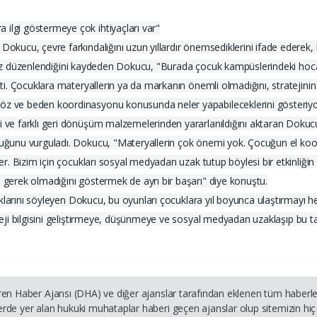
 ilgi göstermeye çok ihtiyaçları var"
Dokucu, çevre farkındalığını uzun yıllardır önemsediklerini ifade ederek, 
nci kez düzenlendiğini kaydeden Dokucu, "Burada çocuk kampüslerindeki hoca
etti. Çocuklara materyallerin ya da markanın önemli olmadığını, stratejin
göz ve beden koordinasyonu konusunda neler yapabileceklerini gösteriyo
i ve farklı geri dönüşüm malzemelerinden yararlanıldığını aktaran Dokucu
olduğunu vurguladı. Dokucu, "Materyallerin çok önemi yok. Çocuğun el 
ler. Bizim için çocukları sosyal medyadan uzak tutup böylesi bir etkinliği
a gerek olmadığını göstermek de ayrı bir başarı" diye konuştu.
adıklarını söyleyen Dokucu, bu oyunları çocuklara yıl boyunca ulaştırmayı he
ateji bilgisini geliştirmeye, düşünmeye ve sosyal medyadan uzaklaşıp bu ta
ren Haber Ajansı (DHA) ve diğer ajanslar tarafından eklenen tüm haberler
rde yer alan hukuki muhataplar haberi geçen ajanslar olup sitemizin hiç 