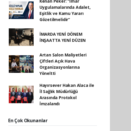
Kenan Peker: “İmar
Uygulamalarında Adalet,
Eşitlik ve Kamu Yararı
Gözetilmelidir”
İMARDA YENİ DÖNEM
İNŞAATTA YENİ DÜZEN
Artan Salon Maliyetleri
Çiftleri Açık Hava
Organizasyonlarına
Yöneltti
Hayırsever Hakan Alaca ile
İl Sağlık Müdürlüğü
Arasında Protokol
İmzalandı
En Çok Okunanlar