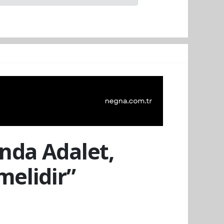
nda Adalet,
melidir”