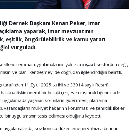
rliği Dernek Başkanı Kenan Peker, imar
ir açıklama yaparak, imar mevzuatının
 eşitlik, öngörülebilirlik ve kamu yararı
ğini vurguladı.
şekillendiren imar uygulamalarının yalnızca
inşaat
sektörünü değil,
isini ve planlı kentleşmeyi de doğrudan ilgilendirdiğini belirtti.
lığı tarafından 11 Eylül 2025 tarihli ve 33014 sayılı Resmî
akkına ilişkin önemli bir hukuki çerçeve oluşturulduğunu ifade
 uygulamada yaşanan sorunların giderilmesi, planlama
 vatandaşların mülkiyet haklarının korunması ve şehircilik ilkeleri
cül bir uygulamanın tesis edilmesi olduğunu kaydetti.
nen uygulamalarda, söz konusu düzenlemenin yalnızca bundan