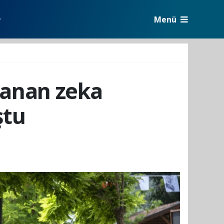
Menü
r
lanan zeka
ştu