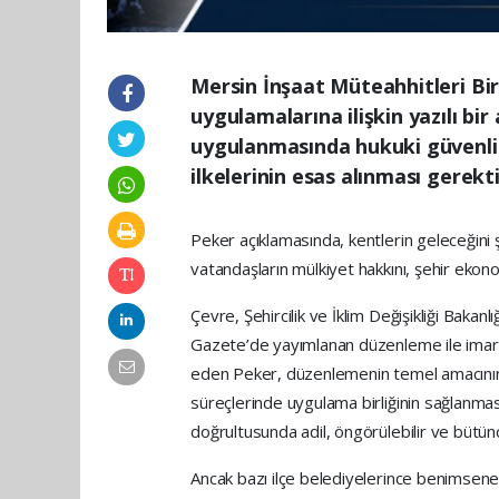
Mersin İnşaat Müteahhitleri Bi
uygulamalarına ilişkin yazılı b
uygulanmasında hukuki güvenlik,
ilkelerinin esas alınması gerekti
Peker açıklamasında, kentlerin geleceğini 
vatandaşların mülkiyet hakkını, şehir ekonom
Çevre, Şehircilik ve İklim Değişikliği Bakan
Gazete’de yayımlanan düzenleme ile imar h
eden Peker, düzenlemenin temel amacının
süreçlerinde uygulama birliğinin sağlanması,
doğrultusunda adil, öngörülebilir ve bütün
Ancak bazı ilçe belediyelerince benimse