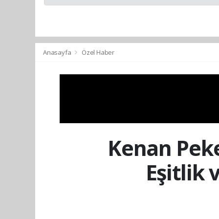
Anasayfa
Özel Haber
Kenan Peke
Eşitlik