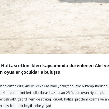
Haftası etkinlikleri kapsamında düzenlenen Akıl ve 
 oyunlar çocuklarla buluştu.
da düzenlediği Akıl ve Zekâ Oyunları Şenliği’nde, çocuk kampüslerinde 
klı üretim teknikleri kullanılarak hazırlanan 25 özgün oyun ziyaretçilerl
enceli vakit geçirdi hem de strateji, dikkat, hafıza, problem çözme ve ana
re eşlik ederek keyifli anlar yaşadı.