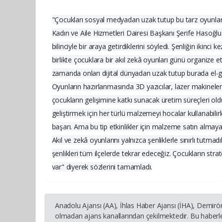
"Çocukları sosyal medyadan uzak tutup bu tarz oyunlara
Kadın ve Aile Hizmetleri Dairesi Başkanı Şerife Hasoğlu 
bilinciyle bir araya getirdiklerini söyledi. Şenliğin iki
birlikte çocuklara bir akıl zekâ oyunları günü organize 
zamanda onları dijital dünyadan uzak tutup burada el-
Oyunların hazırlanmasında 3D yazıcılar, lazer makineler
çocukların gelişimine katkı sunacak üretim süreçleri 
geliştirmek için her türlü malzemeyi hocalar kullanabilir
başarı. Ama bu tip etkinlikler için malzeme satın almay
Akıl ve zekâ oyunlarını yalnızca şenliklerle sınırlı tutm
şenlikleri tüm ilçelerde tekrar edeceğiz. Çocukların str
var" diyerek sözlerini tamamladı.
Anadolu Ajansı (AA), İhlas Haber Ajansı (İHA), Demirö
olmadan ajans kanallarından çekilmektedir. Bu haberle