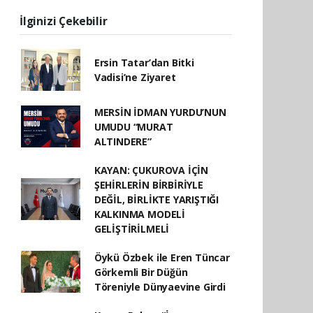
İlginizi Çekebilir
Ersin Tatar’dan Bitki
Vadisi’ne Ziyaret
MERSİN İDMAN YURDU’NUN
UMUDU “MURAT
ALTINDERE”
KAYAN: ÇUKUROVA İÇİN
ŞEHİRLERİN BİRBİRİYLE
DEĞİL, BİRLİKTE YARIŞTIĞI
KALKINMA MODELİ
GELİŞTİRİLMELİ
Öykü Özbek ile Eren Tüncar
Görkemli Bir Düğün
Töreniyle Dünyaevine Girdi