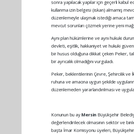
sonra yapılacak yapılar için geçerli kabul 
kullanma izin belgesi (iskan) almamış mevcu
düzenlemeyle ulaşmak istediği amaca tam 
mevcut sorunları çözmek yerine yeni mağd
Aynı plan hükümlerine ve aynı hukuki durum
devleti, eşitlik, hakkaniyet ve hukuki güve
bir husus olduğuna dikkat çeken Peker, tale
bir ayrıcalık olmadığını vurguladı.
Peker, beklentilerinin Çevre, Şehircilik ve
ruhuna ve amacına uygun şekilde uygulanm
düzenlemeden yararlandırılması ve uygulama
Konunun bu ay
Mersin
Büyükşehir Beledi
değerlendirilecek olmasının sektör ve bin
başta İmar Komisyonu üyeleri, Büyükşehir