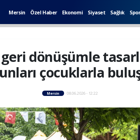
Mersin
Özel Haber
Ekonomi
Siyaset
Sağlık
Spo
 geri dönüşümle tasar
unları çocuklarla bulu
08.06.2026 - 12:22
Mersin