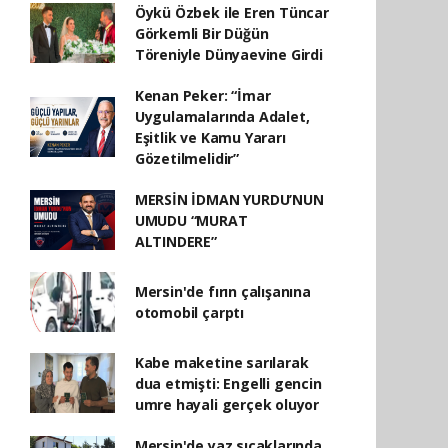
Öykü Özbek ile Eren Tüncar
Görkemli Bir Düğün
Töreniyle Dünyaevine Girdi
Kenan Peker: “İmar
Uygulamalarında Adalet,
Eşitlik ve Kamu Yararı
Gözetilmelidir”
MERSİN İDMAN YURDU’NUN
UMUDU “MURAT
ALTINDERE”
Mersin'de fırın çalışanına
otomobil çarptı
Kabe maketine sarılarak
dua etmişti: Engelli gencin
umre hayali gerçek oluyor
Mersin'de yaz sıcaklarında