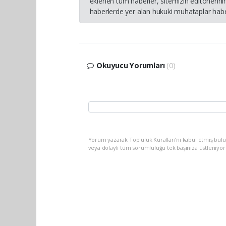
eklenen tüm haberler, sitemizin editörleri
haberlerde yer alan hukuki muhataplar haber
Okuyucu Yorumları
(0)
Yorum yazarak Topluluk Kuralları’nı kabul etmiş bul
veya dolaylı tüm sorumluluğu tek başınıza üstleniyo