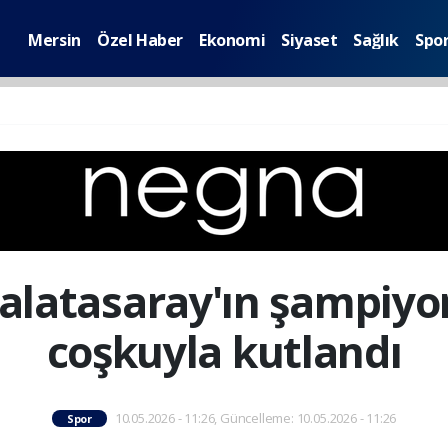
Mersin
Özel Haber
Ekonomi
Siyaset
Sağlık
Spo
alatasaray'ın şampiy
coşkuyla kutlandı
10.05.2026 - 11:26, Güncelleme: 10.05.2026 - 11:26
Spor