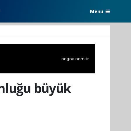
Menü
r
onluğu büyük