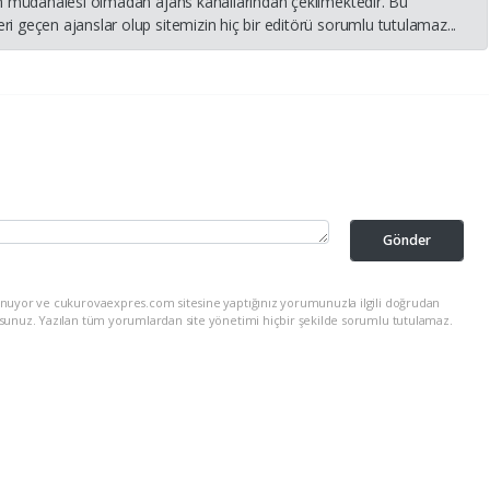
nin müdahalesi olmadan ajans kanallarından çekilmektedir. Bu
i geçen ajanslar olup sitemizin hiç bir editörü sorumlu tutulamaz...
Gönder
unuyor ve cukurovaexpres.com sitesine yaptığınız yorumunuzla ilgili doğrudan
rsunuz. Yazılan tüm yorumlardan site yönetimi hiçbir şekilde sorumlu tutulamaz.