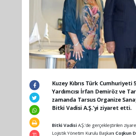
Kuzey Kıbrıs Türk Cumhuriyeti 
Yardımcısı İrfan Demiröz ve Tar
zamanda Tarsus Organize Sanayi
Bitki Vadisi A.Ş.’yi ziyaret etti.
Bitki Vadisi
A.Ş.’de gerçekleştirilen ziyar
Lojistik Yönetim Kurulu Başkanı
Coşkun 