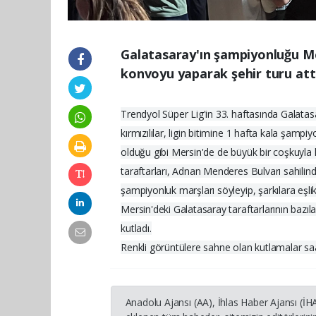
Galatasaray'ın şampiyonluğu Me
konvoyu yaparak şehir turu att
Trendyol Süper Lig'in 33. haftasında Galatasa
kırmızılılar, ligin bitimine 1 hafta kala şam
olduğu gibi Mersin'de de büyük bir coşkuyla
taraftarları, Adnan Menderes Bulvarı sahili
şampiyonluk marşları söyleyip, şarkılara eşli
Mersin'deki Galatasaray taraftarlarının bazı
kutladı.
Renkli görüntülere sahne olan kutlamalar sa
Anadolu Ajansı (AA), İhlas Haber Ajansı (İ