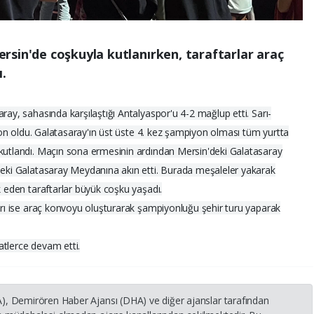
rsin'de coşkuyla kutlanırken, taraftarlar araç
ı.
ray, sahasında karşılaştığı Antalyaspor'u 4-2 mağlup etti. Sarı-
piyon oldu. Galatasaray'ın üst üste 4. kez şampiyon olması tüm yurtta
 kutlandı. Maçın sona ermesinin ardından Mersin'deki Galatasaray
ndeki Galatasaray Meydanına akın etti. Burada meşaleler yakarak
k eden taraftarlar büyük coşku yaşadı.
ları ise araç konvoyu oluşturarak şampiyonluğu şehir turu yaparak
atlerce devam etti.
HA), Demirören Haber Ajansı (DHA) ve diğer ajanslar tarafından