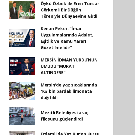
Öykü Özbek ile Eren Tüncar
Görkemli Bir Düğün
Töreniyle Dünyaevine Girdi
Kenan Peker: “İmar
Uygulamalarında Adalet,
Eşitlik ve Kamu Yararı
Gözetilmelidir”
MERSİN İDMAN YURDU’NUN
UMUDU “MURAT
ALTINDERE”
Mersin'de yaz sıcaklarında
163 bin bardak limonata
dağıtıldı
Mezitli Belediyesi araç
filosunu güçlendirdi
Erdemli'de Yaz Kur'an Kursu