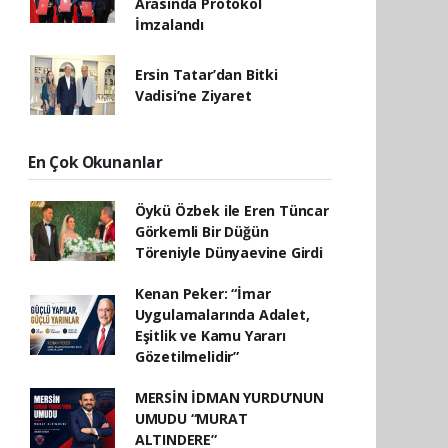
Arasında Protokol
İmzalandı
Ersin Tatar’dan Bitki
Vadisi’ne Ziyaret
En Çok Okunanlar
Öykü Özbek ile Eren Tüncar
Görkemli Bir Düğün
Töreniyle Dünyaevine Girdi
Kenan Peker: “İmar
Uygulamalarında Adalet,
Eşitlik ve Kamu Yararı
Gözetilmelidir”
MERSİN İDMAN YURDU’NUN
UMUDU “MURAT
ALTINDERE”