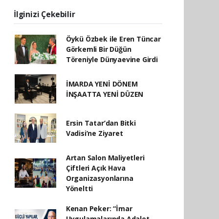
İlginizi Çekebilir
Öykü Özbek ile Eren Tüncar
Görkemli Bir Düğün
Töreniyle Dünyaevine Girdi
İMARDA YENİ DÖNEM
İNŞAATTA YENİ DÜZEN
Ersin Tatar’dan Bitki
Vadisi’ne Ziyaret
Artan Salon Maliyetleri
Çiftleri Açık Hava
Organizasyonlarına
Yöneltti
Kenan Peker: “İmar
Uygulamalarında Adalet,