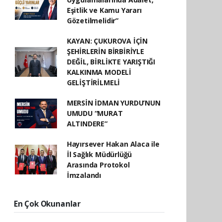
Eşitlik ve Kamu Yararı
Gözetilmelidir”
KAYAN: ÇUKUROVA İÇİN
ŞEHİRLERİN BİRBİRİYLE
DEĞİL, BİRLİKTE YARIŞTIĞI
KALKINMA MODELİ
GELİŞTİRİLMELİ
MERSİN İDMAN YURDU’NUN
UMUDU “MURAT
ALTINDERE”
Hayırsever Hakan Alaca ile
İl Sağlık Müdürlüğü
Arasında Protokol
İmzalandı
En Çok Okunanlar