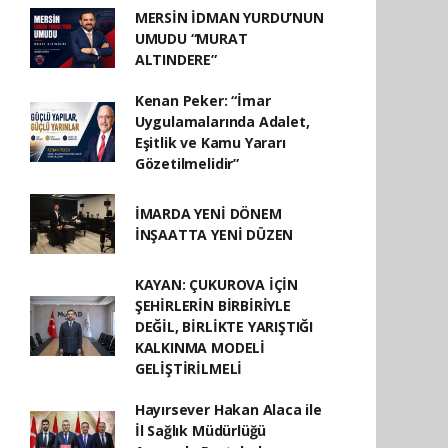
MERSİN İDMAN YURDU’NUN
UMUDU “MURAT
ALTINDERE”
Kenan Peker: “İmar
Uygulamalarında Adalet,
Eşitlik ve Kamu Yararı
Gözetilmelidir”
İMARDA YENİ DÖNEM
İNŞAATTA YENİ DÜZEN
KAYAN: ÇUKUROVA İÇİN
ŞEHİRLERİN BİRBİRİYLE
DEĞİL, BİRLİKTE YARIŞTIĞI
KALKINMA MODELİ
GELİŞTİRİLMELİ
Hayırsever Hakan Alaca ile
İl Sağlık Müdürlüğü