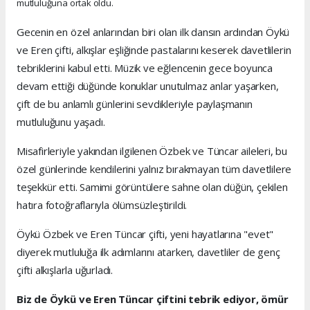
mutluluğuna ortak oldu.
Gecenin en özel anlarından biri olan ilk dansın ardından Öykü
ve Eren çifti, alkışlar eşliğinde pastalarını keserek davetlilerin
tebriklerini kabul etti. Müzik ve eğlencenin gece boyunca
devam ettiği düğünde konuklar unutulmaz anlar yaşarken,
çift de bu anlamlı günlerini sevdikleriyle paylaşmanın
mutluluğunu yaşadı.
Misafirleriyle yakından ilgilenen Özbek ve Tüncar aileleri, bu
özel günlerinde kendilerini yalnız bırakmayan tüm davetlilere
teşekkür etti. Samimi görüntülere sahne olan düğün, çekilen
hatıra fotoğraflarıyla ölümsüzleştirildi.
Öykü Özbek ve Eren Tüncar çifti, yeni hayatlarına "evet"
diyerek mutluluğa ilk adımlarını atarken, davetliler de genç
çifti alkışlarla uğurladı.
Biz de Öykü ve Eren Tüncar çiftini tebrik ediyor, ömür