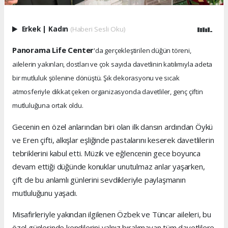
Erkek
|
Kadın
(Haberi Sesli Oku)
Panorama Life Center
'da gerçekleştirilen düğün töreni,
ailelerin yakınları, dostları ve çok sayıda davetlinin katılımıyla adeta
bir mutluluk şölenine dönüştü. Şık dekorasyonu ve sıcak
atmosferiyle dikkat çeken organizasyonda davetliler, genç çiftin
mutluluğuna ortak oldu.
Gecenin en özel anlarından biri olan ilk dansın ardından Öykü
ve Eren çifti, alkışlar eşliğinde pastalarını keserek davetlilerin
tebriklerini kabul etti. Müzik ve eğlencenin gece boyunca
devam ettiği düğünde konuklar unutulmaz anlar yaşarken,
çift de bu anlamlı günlerini sevdikleriyle paylaşmanın
mutluluğunu yaşadı.
Misafirleriyle yakından ilgilenen Özbek ve Tüncar aileleri, bu
özel günlerinde kendilerini yalnız bırakmayan tüm davetlilere