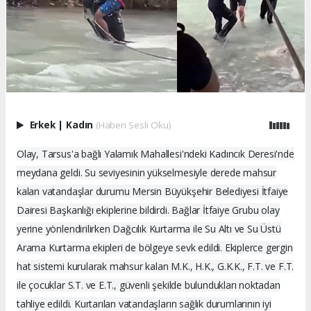
Erkek
|
Kadın
(Haberi Sesli Oku)
Olay, Tarsus'a bağlı Yalamık Mahallesi'ndeki Kadıncık Deresi'nde
meydana geldi. Su seviyesinin yükselmesiyle derede mahsur
kalan vatandaşlar durumu Mersin Büyükşehir Belediyesi İtfaiye
Dairesi Başkanlığı ekiplerine bildirdi. Bağlar İtfaiye Grubu olay
yerine yönlendirilirken Dağcılık Kurtarma ile Su Altı ve Su Üstü
Arama Kurtarma ekipleri de bölgeye sevk edildi. Ekiplerce gergin
hat sistemi kurularak mahsur kalan M.K., H.K., G.K.K., F.T. ve F.T.
ile çocuklar S.T. ve E.T., güvenli şekilde bulundukları noktadan
tahliye edildi. Kurtarılan vatandaşların sağlık durumlarının iyi