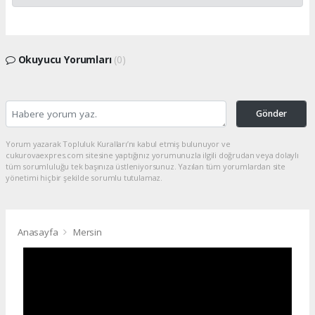
Okuyucu Yorumları
(0)
Gönder
Yorum yazarak Topluluk Kuralları’nı kabul etmiş bulunuyor ve
cukurovaexpres.com sitesine yaptığınız yorumunuzla ilgili doğrudan veya dolaylı
tüm sorumluluğu tek başınıza üstleniyorsunuz. Yazılan tüm yorumlardan site
yönetimi hiçbir şekilde sorumlu tutulamaz.
Anasayfa
Mersin