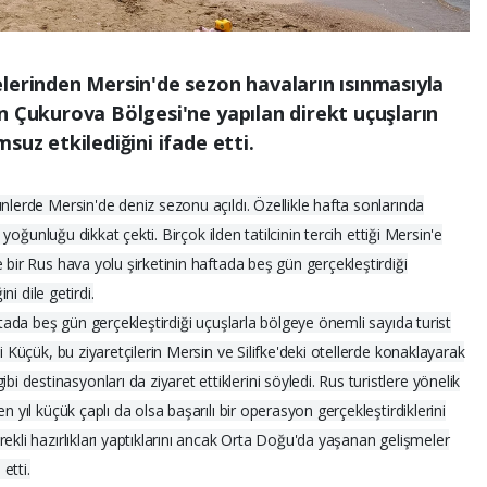
lerinden Mersin'de sezon havaların ısınmasıyla
n Çukurova Bölgesi'ne yapılan direkt uçuşların
suz etkilediğini ifade etti.
nlerde Mersin'de deniz sezonu açıldı. Özellikle hafta sonlarında
n yoğunluğu dikkat çekti. Birçok ilden tatilcinin tercih ettiği Mersin'e
 bir Rus hava yolu şirketinin haftada beş gün gerçekleştirdiği
ni dile getirdi.
ftada beş gün gerçekleştirdiği uçuşlarla bölgeye önemli sayıda turist
i Küçük, bu ziyaretçilerin Mersin ve Silifke'deki otellerde konaklayarak
estinasyonları da ziyaret ettiklerini söyledi. Rus turistlere yönelik
n yıl küçük çaplı da olsa başarılı bir operasyon gerçekleştirdiklerini
ekli hazırlıkları yaptıklarını ancak Orta Doğu'da yaşanan gelişmeler
etti.