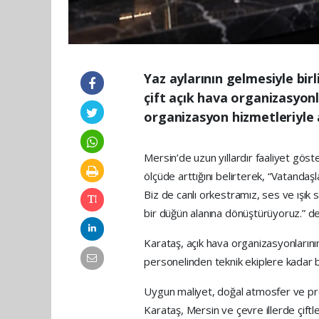
Yaz aylarının gelmesiyle bir
çift açık hava organizasyonl
organizasyon hizmetleriyle
Mersin’de uzun yıllardır faaliyet gö
ölçüde arttığını belirterek, “Vatanda
Biz de canlı orkestramız, ses ve ışık 
bir düğün alanına dönüştürüyoruz.” de
Karataş, açık hava organizasyonların
personelinden teknik ekiplere kadar b
Uygun maliyet, doğal atmosfer ve prof
Karataş, Mersin ve çevre illerde çiftl