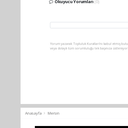
Okuyucu Yorumları
(0)
Yorum yazarak Topluluk Kuralları’nı kabul etmiş bul
veya dolaylı tüm sorumluluğu tek başınıza üstleniyo
Anasayfa
Mersin