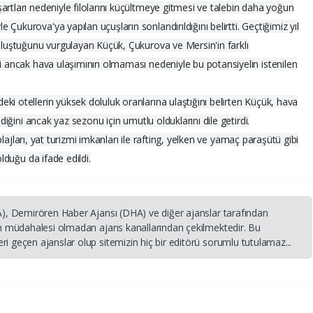
artları nedeniyle filolarını küçültmeye gitmesi ve talebin daha yoğun
Çukurova'ya yapılan uçuşların sonlandırıldığını belirtti. Geçtiğimiz yıl
 oluştuğunu vurgulayan Küçük, Çukurova ve Mersin'in farklı
ni ancak hava ulaşımının olmaması nedeniyle bu potansiyelin istenilen
ki otellerin yüksek doluluk oranlarına ulaştığını belirten Küçük, hava
ediğini ancak yaz sezonu için umutlu olduklarını dile getirdi.
, plajları, yat turizmi imkanları ile rafting, yelken ve yamaç paraşütü gibi
olduğu da ifade edildi.
HA), Demirören Haber Ajansı (DHA) ve diğer ajanslar tarafından
nin müdahalesi olmadan ajans kanallarından çekilmektedir. Bu
i geçen ajanslar olup sitemizin hiç bir editörü sorumlu tutulamaz...