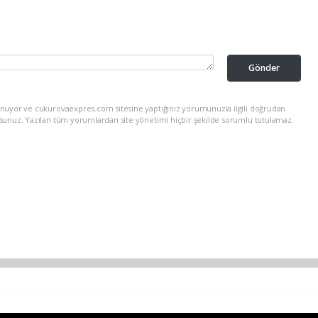
Gönder
unuyor ve cukurovaexpres.com sitesine yaptığınız yorumunuzla ilgili doğrudan
rsunuz. Yazılan tüm yorumlardan site yönetimi hiçbir şekilde sorumlu tutulamaz.