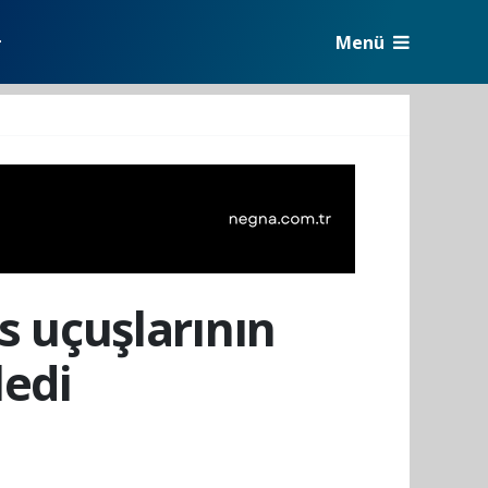
Menü
r
s uçuşlarının
ledi