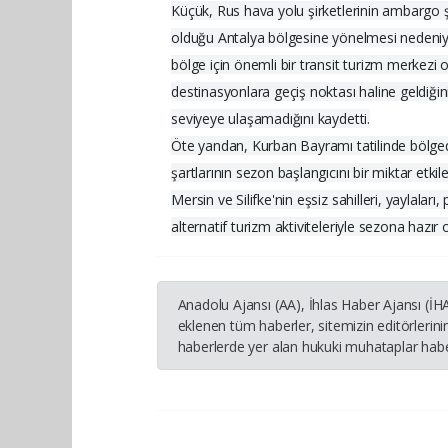
Küçük, Rus hava yolu şirketlerinin ambargo ş
olduğu Antalya bölgesine yönelmesi nedeniyle 
bölge için önemli bir transit turizm merkezi
destinasyonlara geçiş noktası haline geldiği
seviyeye ulaşamadığını kaydetti.
Öte yandan, Kurban Bayramı tatilinde bölgede
şartlarının sezon başlangıcını bir miktar etkil
Mersin ve Silifke'nin eşsiz sahilleri, yaylaları
alternatif turizm aktiviteleriyle sezona hazır 
Anadolu Ajansı (AA), İhlas Haber Ajansı (İ
eklenen tüm haberler, sitemizin editörleri
haberlerde yer alan hukuki muhataplar haber