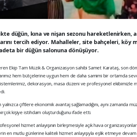
likte düğün, kına ve nişan sezonu hareketlenirken, a
arını tercih ediyor. Mahalleler, site bahçeleri, köy 
 adeta bir düğün salonuna dönüşüyor.
steren Ekip Tam Müzik & Organizasyon sahibi Samet Karataş, son döne
şlarımız hem bütçelerine uygun hem de daha samimi bir ortamda sevdik
sistemlerimiz, dekorasyon, masa düzeni ve profesyonel ekibimizle mahal
di.
ın yalnızca çiftlere ekonomik avantaj sağlamadığını, aynı zamanda mü
irçok kişiye istihdam oluşturduğunu ifade etti.
esyonel hizmet anlayışının birleşmesiyle açık hava organizasyonlarının
erin en mutlu günlerine kaliteli hizmet anlayışıyla eşlik etmeye devam