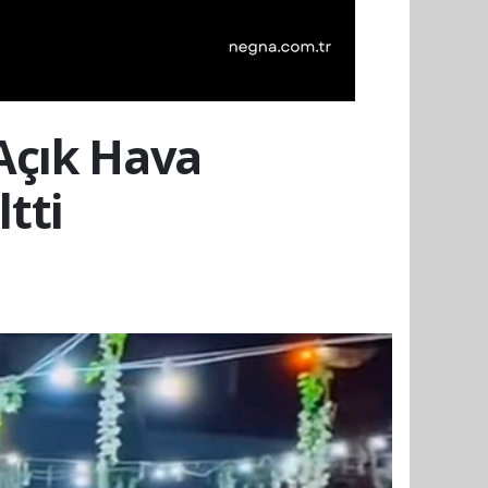
 Açık Hava
tti