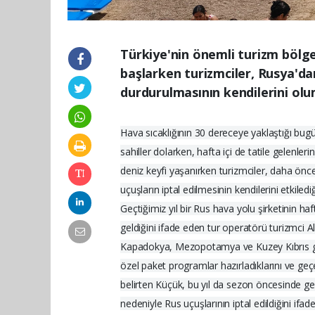
Türkiye'nin önemli turizm bölge
başlarken turizmciler, Rusya'da
durdurulmasının kendilerini olum
Hava sıcaklığının 30 dereceye yaklaştığı bugü
sahiller dolarken, hafta içi de tatile gelenleri
deniz keyfi yaşanırken turizmciler, daha önce
uçuşların iptal edilmesinin kendilerini etkilediği
Geçtiğimiz yıl bir Rus hava yolu şirketinin ha
geldiğini ifade eden tur operatörü turizmci Al
Kapadokya, Mezopotamya ve Kuzey Kıbrıs gibi d
özel paket programlar hazırladıklarını ve geçe
belirten Küçük, bu yıl da sezon öncesinde ger
nedeniyle Rus uçuşlarının iptal edildiğini ifade 