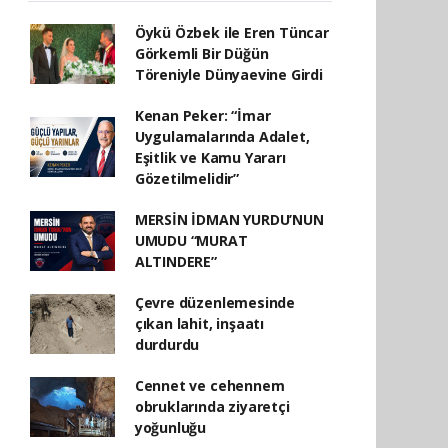
Öykü Özbek ile Eren Tüncar
Görkemli Bir Düğün
Töreniyle Dünyaevine Girdi
Kenan Peker: “İmar
Uygulamalarında Adalet,
Eşitlik ve Kamu Yararı
Gözetilmelidir”
MERSİN İDMAN YURDU’NUN
UMUDU “MURAT
ALTINDERE”
Çevre düzenlemesinde
çıkan lahit, inşaatı
durdurdu
Cennet ve cehennem
obruklarında ziyaretçi
yoğunluğu