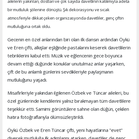
ailelerin yakınları, dostları ve çok sayıda davetlinin katılımıyla adeta
bir mutluluk şölenine dönüştü. Şık dekorasyonu ve sıcak
atmosferiyle dikkat çeken organizasyonda davetliler, genç çiftin
mutluluğuna ortak oldu.
Gecenin en özel anlarından biri olan ilk dansın ardından Öykü
ve Eren çifti, alkışlar eşliğinde pastalarını keserek davetlilerin
tebriklerini kabul etti. Müzik ve eğlencenin gece boyunca
devam ettiği düğünde konuklar unutulmaz anlar yaşarken,
çift de bu anlamlı günlerini sevdikleriyle paylaşmanın
mutluluğunu yaşadı.
Misafirleriyle yakından ilgilenen Özbek ve Tüncar aileleri, bu
özel günlerinde kendilerini yalnız bırakmayan tüm davetlilere
teşekkür etti. Samimi görüntülere sahne olan düğün, çekilen
hatıra fotoğraflarıyla ölümsüzleştirildi.
Öykü Özbek ve Eren Tüncar çifti, yeni hayatlarına "evet"
diyerek mutluluğa ilk adımlarını atarken, davetliler de genç