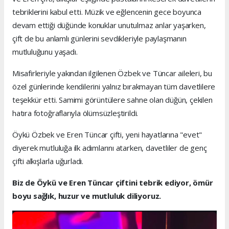
tebriklerini kabul etti. Müzik ve eğlencenin gece boyunca
devam ettiği düğünde konuklar unutulmaz anlar yaşarken,
çift de bu anlamlı günlerini sevdikleriyle paylaşmanın
mutluluğunu yaşadı.
Misafirleriyle yakından ilgilenen Özbek ve Tüncar aileleri, bu
özel günlerinde kendilerini yalnız bırakmayan tüm davetlilere
teşekkür etti. Samimi görüntülere sahne olan düğün, çekilen
hatıra fotoğraflarıyla ölümsüzleştirildi.
Öykü Özbek ve Eren Tüncar çifti, yeni hayatlarına "evet"
diyerek mutluluğa ilk adımlarını atarken, davetliler de genç
çifti alkışlarla uğurladı.
Biz de Öykü ve Eren Tüncar çiftini tebrik ediyor, ömür
boyu sağlık, huzur ve mutluluk diliyoruz.