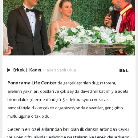
Erkek
|
Kadın
(Haberi Sesli Oku)
Panorama Life Center
'da gerçekleştirilen düğün töreni,
ailelerin yakınları, dostları ve çok sayıda davetlinin katılımıyla adeta
bir mutluluk şölenine dönüştü. Şık dekorasyonu ve sıcak
atmosferiyle dikkat çeken organizasyonda davetliler, genç çiftin
mutluluğuna ortak oldu.
Gecenin en özel anlarından biri olan ilk dansın ardından Öykü
ve Eren çifti, alkışlar eşliğinde pastalarını keserek davetlilerin