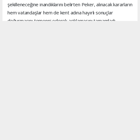
şekilleneceğine inandıklarını belirten Peker, alınacak kararların
hem vatandaşlar hem de kent adına hayırlı sonuçlar
doğurmasını temenni ederek açıklamasını tamamladı.
Anadolu Ajansı (AA), İhlas Haber Ajansı (İHA), Demirören
Haber Ajansı (DHA) ve diğer ajanslar tarafından eklenen
tüm haberler, sitemizin editörlerinin müdahalesi olmadan
ajans kanallarından çekilmektedir. Bu haberlerde yer alan
hukuki muhataplar haberi geçen ajanslar olup sitemizin hiç
bir editörü sorumlu tutulamaz...
#kenan peker
#mersin inşaat
#mersin
#inşaat