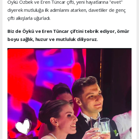
Öykü Özbek ve Eren Tüncar çifti, yeni hayatlarına "evet"
diyerek mutluluğa ilk adımlarını atarken, davetliler de genç
çifti alkışlarla uğurladı.
Biz de Öykü ve Eren Tüncar çiftini tebrik ediyor, ömür
boyu sağlık, huzur ve mutluluk diliyoruz.