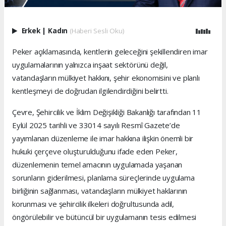
Erkek
|
Kadın
(Haberi Sesli Oku)
Peker açıklamasında, kentlerin geleceğini şekillendiren imar
uygulamalarının yalnızca inşaat sektörünü değil,
vatandaşların mülkiyet hakkını, şehir ekonomisini ve planlı
kentleşmeyi de doğrudan ilgilendirdiğini belirtti.
Çevre, Şehircilik ve İklim Değişikliği Bakanlığı tarafından 11
Eylül 2025 tarihli ve 33014 sayılı Resmî Gazete’de
yayımlanan düzenleme ile imar hakkına ilişkin önemli bir
hukuki çerçeve oluşturulduğunu ifade eden Peker,
düzenlemenin temel amacının uygulamada yaşanan
sorunların giderilmesi, planlama süreçlerinde uygulama
birliğinin sağlanması, vatandaşların mülkiyet haklarının
korunması ve şehircilik ilkeleri doğrultusunda adil,
öngörülebilir ve bütüncül bir uygulamanın tesis edilmesi