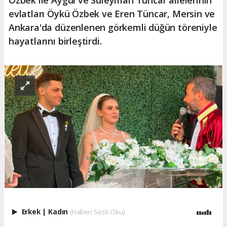
Özbek ile Aygül ve Süleyman Tüncar ailelerinin
evlatları Öykü Özbek ve Eren Tüncar, Mersin ve
Ankara'da düzenlenen görkemli düğün töreniyle
hayatlarını birleştirdi.
Erkek
|
Kadın
(Haberi Sesli Oku)