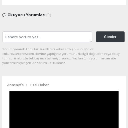
Okuyucu Yorumları
(0)
Gönder
Yorum yazarak Topluluk Kuralları’nı kabul etmiş bulunuyor ve
cukurovaexpres.com sitesine yaptığınız yorumunuzla ilgili doğrudan veya dolaylı
tüm sorumluluğu tek başınıza üstleniyorsunuz. Yazılan tüm yorumlardan site
yönetimi hiçbir şekilde sorumlu tutulamaz.
Anasayfa
Özel Haber