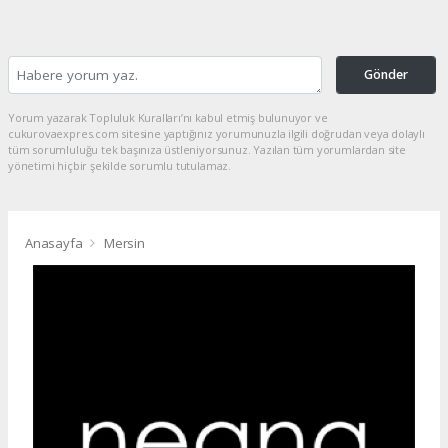
Gönder
Yorum yazarak Topluluk Kuralları’nı kabul etmiş bulunuyor ve
cukurovaexpres.com sitesine yaptığınız yorumunuzla ilgili doğrudan veya dolaylı
tüm sorumluluğu tek başınıza üstleniyorsunuz. Yazılan tüm yorumlardan site
yönetimi hiçbir şekilde sorumlu tutulamaz.
Anasayfa
Mersin