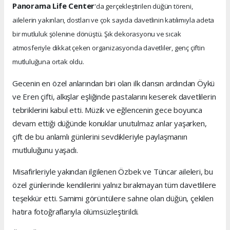
Panorama Life Center
'da gerçekleştirilen düğün töreni,
ailelerin yakınları, dostları ve çok sayıda davetlinin katılımıyla adeta
bir mutluluk şölenine dönüştü. Şık dekorasyonu ve sıcak
atmosferiyle dikkat çeken organizasyonda davetliler, genç çiftin
mutluluğuna ortak oldu.
Gecenin en özel anlarından biri olan ilk dansın ardından Öykü
ve Eren çifti, alkışlar eşliğinde pastalarını keserek davetlilerin
tebriklerini kabul etti. Müzik ve eğlencenin gece boyunca
devam ettiği düğünde konuklar unutulmaz anlar yaşarken,
çift de bu anlamlı günlerini sevdikleriyle paylaşmanın
mutluluğunu yaşadı.
Misafirleriyle yakından ilgilenen Özbek ve Tüncar aileleri, bu
özel günlerinde kendilerini yalnız bırakmayan tüm davetlilere
teşekkür etti. Samimi görüntülere sahne olan düğün, çekilen
hatıra fotoğraflarıyla ölümsüzleştirildi.