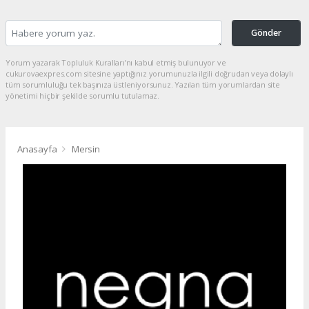
Gönder
Yorum yazarak Topluluk Kuralları’nı kabul etmiş bulunuyor ve
cukurovaexpres.com sitesine yaptığınız yorumunuzla ilgili doğrudan veya dolaylı
tüm sorumluluğu tek başınıza üstleniyorsunuz. Yazılan tüm yorumlardan site
yönetimi hiçbir şekilde sorumlu tutulamaz.
Anasayfa
Mersin