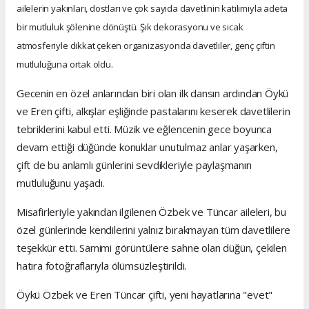
ailelerin yakınları, dostları ve çok sayıda davetlinin katılımıyla adeta
bir mutluluk şölenine dönüştü. Şık dekorasyonu ve sıcak
atmosferiyle dikkat çeken organizasyonda davetliler, genç çiftin
mutluluğuna ortak oldu.
Gecenin en özel anlarından biri olan ilk dansın ardından Öykü
ve Eren çifti, alkışlar eşliğinde pastalarını keserek davetlilerin
tebriklerini kabul etti. Müzik ve eğlencenin gece boyunca
devam ettiği düğünde konuklar unutulmaz anlar yaşarken,
çift de bu anlamlı günlerini sevdikleriyle paylaşmanın
mutluluğunu yaşadı.
Misafirleriyle yakından ilgilenen Özbek ve Tüncar aileleri, bu
özel günlerinde kendilerini yalnız bırakmayan tüm davetlilere
teşekkür etti. Samimi görüntülere sahne olan düğün, çekilen
hatıra fotoğraflarıyla ölümsüzleştirildi.
Öykü Özbek ve Eren Tüncar çifti, yeni hayatlarına "evet"