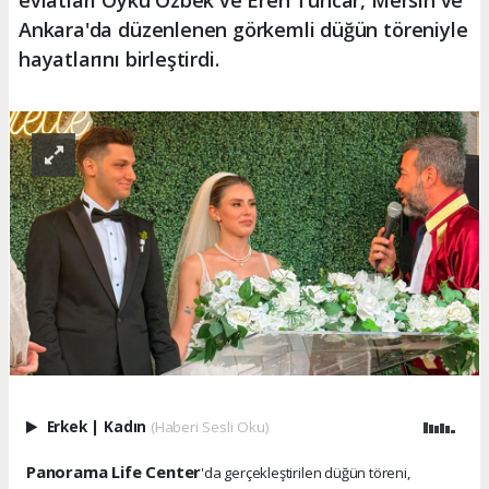
evlatları Öykü Özbek ve Eren Tüncar, Mersin ve
Ankara'da düzenlenen görkemli düğün töreniyle
hayatlarını birleştirdi.
Erkek
|
Kadın
(Haberi Sesli Oku)
Panorama Life Center
'da gerçekleştirilen düğün töreni,