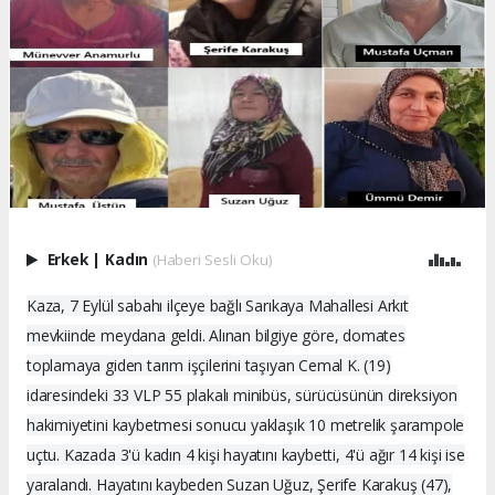
Erkek
|
Kadın
(Haberi Sesli Oku)
Kaza, 7 Eylül sabahı ilçeye bağlı Sarıkaya Mahallesi Arkıt
mevkiinde meydana geldi. Alınan bilgiye göre, domates
toplamaya giden tarım işçilerini taşıyan Cemal K. (19)
idaresindeki 33 VLP 55 plakalı minibüs, sürücüsünün direksiyon
hakimiyetini kaybetmesi sonucu yaklaşık 10 metrelik şarampole
uçtu. Kazada 3'ü kadın 4 kişi hayatını kaybetti, 4'ü ağır 14 kişi ise
yaralandı. Hayatını kaybeden Suzan Uğuz, Şerife Karakuş (47),