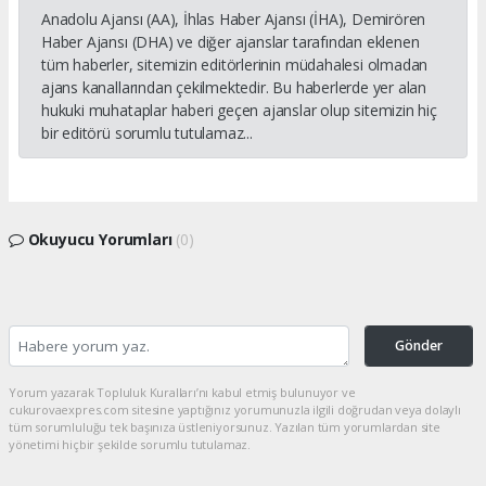
Anadolu Ajansı (AA), İhlas Haber Ajansı (İHA), Demirören
Haber Ajansı (DHA) ve diğer ajanslar tarafından eklenen
tüm haberler, sitemizin editörlerinin müdahalesi olmadan
ajans kanallarından çekilmektedir. Bu haberlerde yer alan
hukuki muhataplar haberi geçen ajanslar olup sitemizin hiç
bir editörü sorumlu tutulamaz...
Okuyucu Yorumları
(0)
Gönder
Yorum yazarak Topluluk Kuralları’nı kabul etmiş bulunuyor ve
cukurovaexpres.com sitesine yaptığınız yorumunuzla ilgili doğrudan veya dolaylı
tüm sorumluluğu tek başınıza üstleniyorsunuz. Yazılan tüm yorumlardan site
yönetimi hiçbir şekilde sorumlu tutulamaz.