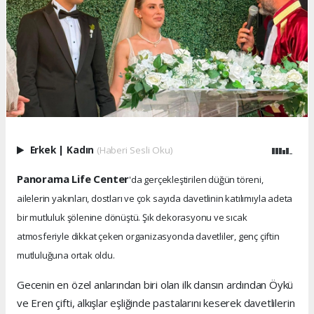
Erkek
|
Kadın
(Haberi Sesli Oku)
Panorama Life Center
'da gerçekleştirilen düğün töreni,
ailelerin yakınları, dostları ve çok sayıda davetlinin katılımıyla adeta
bir mutluluk şölenine dönüştü. Şık dekorasyonu ve sıcak
atmosferiyle dikkat çeken organizasyonda davetliler, genç çiftin
mutluluğuna ortak oldu.
Gecenin en özel anlarından biri olan ilk dansın ardından Öykü
ve Eren çifti, alkışlar eşliğinde pastalarını keserek davetlilerin