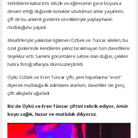
tebriklerini kabul etti. Müzik ve eğlencenin gece boyunca
devam ettiği düğünde konuklar unutulmaz anlar yaşarken,
çift de bu anlamlı günlerini sevdikleriyle paylaşmanın
mutluluğunu yaşadı.
Misafirleriyle yakından ilgilenen Özbek ve Tüncar aileleri, bu
özel günlerinde kendilerini yalnız bırakmayan tüm davetlilere
teşekkür etti. Samimi görüntülere sahne olan düğün, çekilen
hatıra fotoğraflarıyla ölümsüzleştirildi.
Öykü Özbek ve Eren Tüncar çifti, yeni hayatlarına "evet"
diyerek mutluluğa ilk adımlarını atarken, davetliler de genç
çifti alkışlarla uğurladı.
Biz de Öykü ve Eren Tüncar çiftini tebrik ediyor, ömür
boyu sağlık, huzur ve mutluluk diliyoruz.