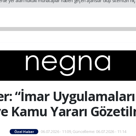
rde yer alan hukuki muhataplar haberi geçen ajanslar olup sitemizin hiç 
r: “İmar Uygulamaları
 ve Kamu Yararı Gözetil
06.07.2026 - 11:09, Güncelleme: 06.07.2026 - 11:14
Özel Haber