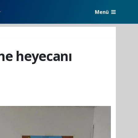
Menü
r
rne heyecanı