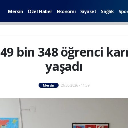
Mersin
Özel Haber
Ekonomi
Siyaset
Sağlık
Spo
49 bin 348 öğrenci ka
yaşadı
26.06.2026 - 11:59
Mersin