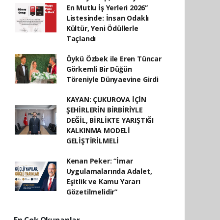
En Mutlu İş Yerleri 2026”
Listesinde: İnsan Odaklı
Kültür, Yeni Ödüllerle
Taçlandı
Öykü Özbek ile Eren Tüncar
Görkemli Bir Düğün
Töreniyle Dünyaevine Girdi
KAYAN: ÇUKUROVA İÇİN
ŞEHİRLERİN BİRBİRİYLE
DEĞİL, BİRLİKTE YARIŞTIĞI
KALKINMA MODELİ
GELİŞTİRİLMELİ
Kenan Peker: “İmar
Uygulamalarında Adalet,
Eşitlik ve Kamu Yararı
Gözetilmelidir”
En Çok Okunanlar