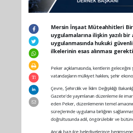
Mersin İnşaat Müteahhitleri Bi
uygulamalarına ilişkin yazılı b
uygulanmasında hukuki güvenlik,
ilkelerinin esas alınması gerekti
Peker açıklamasında, kentlerin geleceğini 
vatandaşların mülkiyet hakkını, şehir ekonom
Çevre, Şehircilik ve İklim Değişikliği Bakan
Gazete’de yayımlanan düzenleme ile imar h
eden Peker, düzenlemenin temel amacının
süreçlerinde uygulama birliğinin sağlanması,
doğrultusunda adil, öngörülebilir ve bütün
Ancak bazı ilçe belediyelerince benimse