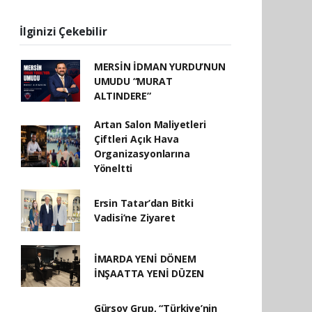
İlginizi Çekebilir
MERSİN İDMAN YURDU’NUN
UMUDU “MURAT
ALTINDERE”
Artan Salon Maliyetleri
Çiftleri Açık Hava
Organizasyonlarına
Yöneltti
Ersin Tatar’dan Bitki
Vadisi’ne Ziyaret
İMARDA YENİ DÖNEM
İNŞAATTA YENİ DÜZEN
Gürsoy Grup, “Türkiye’nin