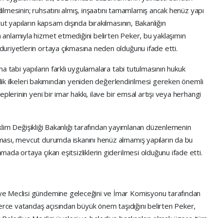
edilmesinin; ruhsatını almış, inşaatını tamamlamış ancak henüz yapı
t yapıların kapsam dışında bırakılmasının, Bakanlığın
anlamıyla hizmet etmediğini belirten Peker, bu yaklaşımın
uriyetlerin ortaya çıkmasına neden olduğunu ifade etti.
a tabi yapıların farklı uygulamalara tabi tutulmasının hukuk
nlik ilkeleri bakımından yeniden değerlendirilmesi gereken önemli
plerinin yeni bir imar hakkı, ilave bir emsal artışı veya herhangi
 İklim Değişikliği Bakanlığı tarafından yayımlanan düzenlemenin
ası, mevcut durumda iskanını henüz almamış yapıların da bu
da ortaya çıkan eşitsizliklerin giderilmesi olduğunu ifade etti.
ye Meclisi gündemine geleceğini ve İmar Komisyonu tarafından
lerce vatandaş açısından büyük önem taşıdığını belirten Peker,