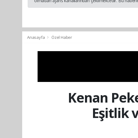
olmadan ajans kanallarından çekilmektedir. Bu haberle
Anasayfa
Özel Haber
Kenan Peke
Eşitlik