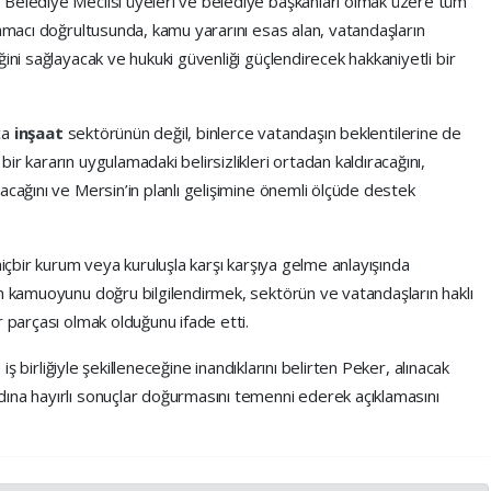
 Belediye Meclisi üyeleri ve belediye başkanları olmak üzere tüm
 amacı doğrultusunda, kamu yararını esas alan, vatandaşların
ini sağlayacak ve hukuki güvenliği güçlendirecek hakkaniyetli bir
zca
inşaat
sektörünün değil, binlerce vatandaşın beklentilerine de
r kararın uygulamadaki belirsizlikleri ortadan kaldıracağını,
acağını ve Mersin’in planlı gelişimine önemli ölçüde destek
 hiçbir kurum veya kuruluşla karşı karşıya gelme anlayışında
ın kamuoyunu doğru bilgilendirmek, sektörün ve vatandaşların haklı
r parçası olmak olduğunu ifade etti.
 iş birliğiyle şekilleneceğine inandıklarını belirten Peker, alınacak
ına hayırlı sonuçlar doğurmasını temenni ederek açıklamasını