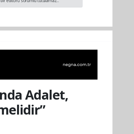
bir editörü sorumlu tutulamaz...
nda Adalet,
melidir”