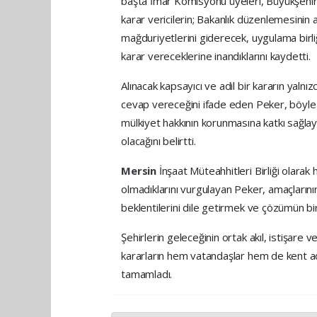
başta İmar Komisyonu üyeleri, Büyükşehir
karar vericilerin; Bakanlık düzenlemesinin
mağduriyetlerini giderecek, uygulama birliğ
karar vereceklerine inandıklarını kaydetti.
Alınacak kapsayıcı ve adil bir kararın yalnı
cevap vereceğini ifade eden Peker, böyle bi
mülkiyet hakkının korunmasına katkı sağlay
olacağını belirtti.
Mersin
İnşaat Müteahhitleri Birliği olarak
olmadıklarını vurgulayan Peker, amaçların
beklentilerini dile getirmek ve çözümün bi
Şehirlerin geleceğinin ortak akıl, istişare ve
kararların hem vatandaşlar hem de kent ad
tamamladı.