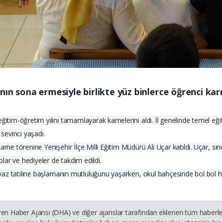
nın sona ermesiyle birlikte yüz binlerce öğrenci ka
eğitim-öğretim yılını tamamlayarak karnelerini aldı. İl genelinde temel e
sevinci yaşadı.
ne törenine Yenişehir İlçe Milli Eğitim Müdürü Ali Uçar katıldı. Uçar, sını
plar ve hediyeler de takdim edildi.
, yaz tatiline başlamanın mutluluğunu yaşarken, okul bahçesinde bol bol hat
ren Haber Ajansı (DHA) ve diğer ajanslar tarafından eklenen tüm haberler