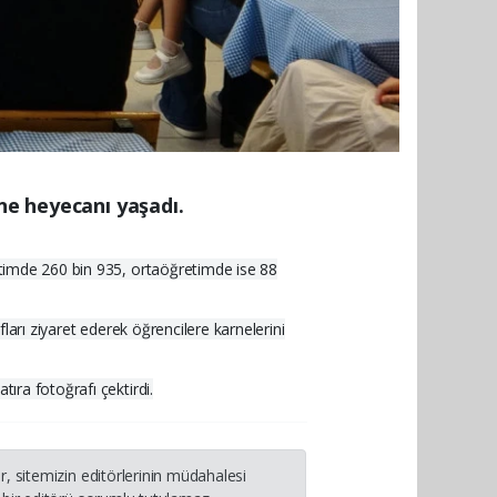
rne heyecanı yaşadı.
ğitimde 260 bin 935, ortaöğretimde ise 88
fları ziyaret ederek öğrencilere karnelerini
ıra fotoğrafı çektirdi.
, sitemizin editörlerinin müdahalesi