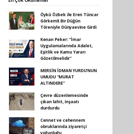
Öykü Özbek ile Eren Tüncar
Görkemli Bir Düğün
Töreniyle Dünyaevine Girdi
Kenan Peker: “İmar
Uygulamalarında Adalet,
Eşitlik ve Kamu Yararı
Gözetilmelidir”
MERSİN İDMAN YURDU’NUN
UMUDU “MURAT
ALTINDERE”
Çevre düzenlemesinde
çıkan lahit, inşaatı
durdurdu
Cennet ve cehennem
obruklarında ziyaretçi
yoğunluğu