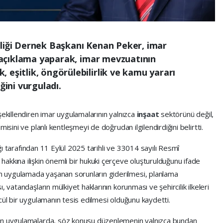
rliği Dernek Başkanı Kenan Peker, imar
ir açıklama yaparak, imar mevzuatının
 eşitlik, öngörülebilirlik ve kamu yararı
ğini vurguladı.
şekillendiren imar uygulamalarının yalnızca
inşaat
sektörünü değil,
isini ve planlı kentleşmeyi de doğrudan ilgilendirdiğini belirtti.
lığı tarafından 11 Eylül 2025 tarihli ve 33014 sayılı Resmî
akkına ilişkin önemli bir hukuki çerçeve oluşturulduğunu ifade
 uygulamada yaşanan sorunların giderilmesi, planlama
 vatandaşların mülkiyet haklarının korunması ve şehircilik ilkeleri
cül bir uygulamanın tesis edilmesi olduğunu kaydetti.
nen uygulamalarda, söz konusu düzenlemenin yalnızca bundan