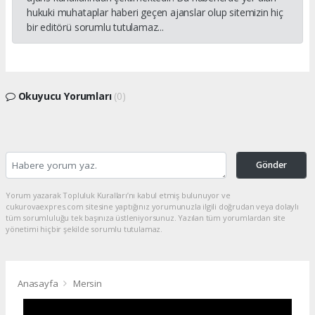
hukuki muhataplar haberi geçen ajanslar olup sitemizin hiç
bir editörü sorumlu tutulamaz...
Okuyucu Yorumları
(0)
Gönder
Yorum yazarak Topluluk Kuralları’nı kabul etmiş bulunuyor ve
cukurovaexpres.com sitesine yaptığınız yorumunuzla ilgili doğrudan veya dolaylı
tüm sorumluluğu tek başınıza üstleniyorsunuz. Yazılan tüm yorumlardan site
yönetimi hiçbir şekilde sorumlu tutulamaz.
Anasayfa
Mersin