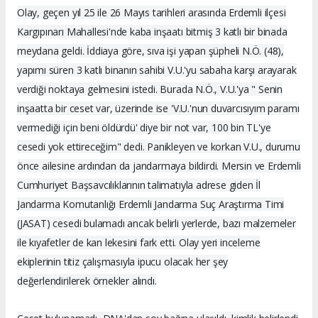
Olay, geçen yıl 25 ile 26 Mayıs tarihleri arasında Erdemli ilçesi
Kargıpınarı Mahallesi'nde kaba inşaatı bitmiş 3 katlı bir binada
meydana geldi. İddiaya göre, sıva işi yapan şüpheli N.Ö. (48),
yapımı süren 3 katlı binanın sahibi V.U.'yu sabaha karşı arayarak
verdiği noktaya gelmesini istedi. Burada N.Ö., V.U.'ya " Senin
inşaatta bir ceset var, üzerinde ise 'V.U.'nun duvarcısıyım paramı
vermediği için beni öldürdü' diye bir not var, 100 bin TL'ye
cesedi yok ettireceğim" dedi. Panikleyen ve korkan V.U., durumu
önce ailesine ardından da jandarmaya bildirdi. Mersin ve Erdemli
Cumhuriyet Başsavcılıklarının talimatıyla adrese giden İl
Jandarma Komutanlığı Erdemli Jandarma Suç Araştırma Timi
(JASAT) cesedi bulamadı ancak belirli yerlerde, bazı malzemeler
ile kıyafetler de kan lekesini fark etti. Olay yeri inceleme
ekiplerinin titiz çalışmasıyla ipucu olacak her şey
değerlendirilerek örnekler alındı.