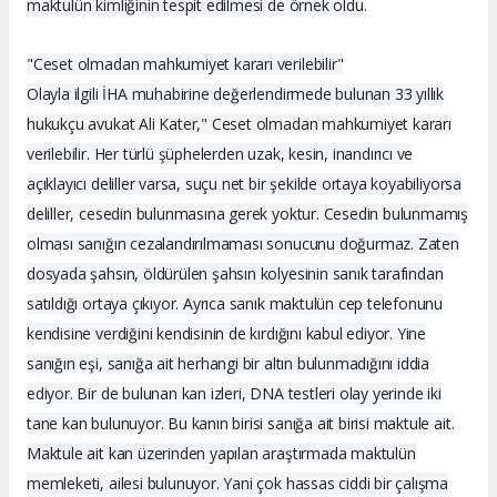
maktulün kimliğinin tespit edilmesi de örnek oldu.
"Ceset olmadan mahkumiyet kararı verilebilir"
Olayla ilgili İHA muhabirine değerlendirmede bulunan 33 yıllık
hukukçu avukat Ali Kater," Ceset olmadan mahkumiyet kararı
verilebilir. Her türlü şüphelerden uzak, kesin, inandırıcı ve
açıklayıcı deliller varsa, suçu net bir şekilde ortaya koyabiliyorsa
deliller, cesedin bulunmasına gerek yoktur. Cesedin bulunmamış
olması sanığın cezalandırılmaması sonucunu doğurmaz. Zaten
dosyada şahsın, öldürülen şahsın kolyesinin sanık tarafından
satıldığı ortaya çıkıyor. Ayrıca sanık maktulün cep telefonunu
kendisine verdiğini kendisinin de kırdığını kabul ediyor. Yine
sanığın eşi, sanığa ait herhangi bir altın bulunmadığını iddia
ediyor. Bir de bulunan kan izleri, DNA testleri olay yerinde iki
tane kan bulunuyor. Bu kanın birisi sanığa ait birisi maktule ait.
Maktule ait kan üzerinden yapılan araştırmada maktulün
memleketi, ailesi bulunuyor. Yani çok hassas ciddi bir çalışma