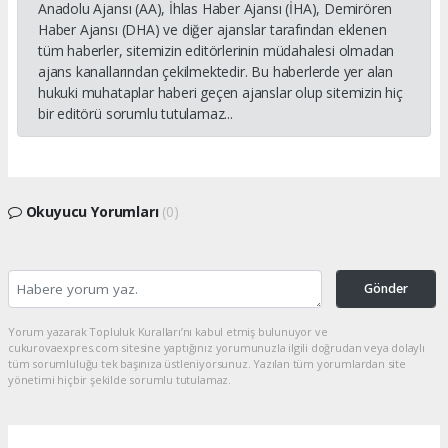
Anadolu Ajansı (AA), İhlas Haber Ajansı (İHA), Demirören
Haber Ajansı (DHA) ve diğer ajanslar tarafından eklenen
tüm haberler, sitemizin editörlerinin müdahalesi olmadan
ajans kanallarından çekilmektedir. Bu haberlerde yer alan
hukuki muhataplar haberi geçen ajanslar olup sitemizin hiç
bir editörü sorumlu tutulamaz...
Okuyucu Yorumları
(0)
Gönder
Yorum yazarak Topluluk Kuralları’nı kabul etmiş bulunuyor ve
cukurovaexpres.com sitesine yaptığınız yorumunuzla ilgili doğrudan veya dolaylı
tüm sorumluluğu tek başınıza üstleniyorsunuz. Yazılan tüm yorumlardan site
yönetimi hiçbir şekilde sorumlu tutulamaz.