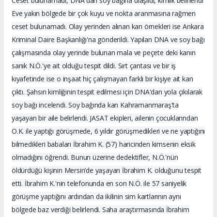
Ceset bulunamadı, DNA'dan soy bağına ulaşıldı, kimlik belirlendi
Eve yakın bölgede bir çok kuyu ve nokta aranmasına rağmen
ceset bulunamadı. Olay yerinden alınan kan örnekleri ise Ankara
Kriminal Daire Başkanlığı'na gönderildi. Yapılan DNA ve soy bağı
çalışmasında olay yerinde bulunan mala ve peçete deki kanın
sanık N.Ö.'ye ait olduğu tespit dildi. Sırt çantası ve bir iş
kıyafetinde ise o inşaat hiç çalışmayan farklı bir kişiye ait kan
çıktı. Şahsın kimliğinin tespit edilmesi için DNA'dan yola çıkılarak
soy bağı incelendi. Soy bağında kan Kahramanmaraş'ta
yaşayan bir aile belirlendi. JASAT ekipleri, ailenin çocuklarından
O.K. ile yaptığı görüşmede, 6 yıldır görüşmedikleri ve ne yaptığını
bilmedikleri babaları İbrahim K. (57) haricinden kimsenin eksik
olmadığını öğrendi. Bunun üzerine dedektifler, N.Ö.'nün
öldürdüğü kişinin Mersin’de yaşayan İbrahim K. olduğunu tespit
etti. İbrahim K.'nin telefonunda en son N.Ö. ile 57 saniyelik
görüşme yaptığını ardından da ikilinin sim kartlarının aynı
bölgede baz verdiği belirlendi. Saha araştırmasında İbrahim