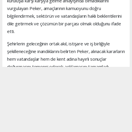
kuruluşla karşı karşıya gelme anlayışında olmadıklarını
vurgulayan Peker, amaçlarının kamuoyunu doğru
bilgilendirmek, sektörün ve vatandaşların haklı beklentilerini
dile getirmek ve çözümün bir parçası olmak olduğunu ifade
etti.
Şehirlerin geleceğinin ortak akıl, istişare ve iş birliğiyle
şekilleneceğine inandıklarını belirten Peker, alınacak kararların
hem vatandaşlar hem de kent adına hayırlı sonuçlar
doğurmasını temenni ederek açıklamasını tamamladı.
Anadolu Ajansı (AA), İhlas Haber Ajansı (İHA), Demirören
Haber Ajansı (DHA) ve diğer ajanslar tarafından eklenen
tüm haberler, sitemizin editörlerinin müdahalesi olmadan
ajans kanallarından çekilmektedir. Bu haberlerde yer alan