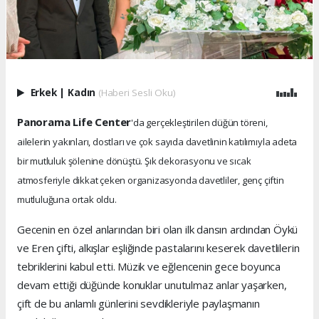
Erkek
|
Kadın
(Haberi Sesli Oku)
Panorama Life Center
'da gerçekleştirilen düğün töreni,
ailelerin yakınları, dostları ve çok sayıda davetlinin katılımıyla adeta
bir mutluluk şölenine dönüştü. Şık dekorasyonu ve sıcak
atmosferiyle dikkat çeken organizasyonda davetliler, genç çiftin
mutluluğuna ortak oldu.
Gecenin en özel anlarından biri olan ilk dansın ardından Öykü
ve Eren çifti, alkışlar eşliğinde pastalarını keserek davetlilerin
tebriklerini kabul etti. Müzik ve eğlencenin gece boyunca
devam ettiği düğünde konuklar unutulmaz anlar yaşarken,
çift de bu anlamlı günlerini sevdikleriyle paylaşmanın