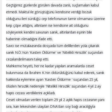
Geçtiğimiz günlerde görülen davada zanlı, suçlamaları kabul
etmedi. Maktul ile görüştüğünü kendisine verdiği bozuk
olduğunu ileri sürdüğü cep telefonunun tamir olmaması üzerine
kırıp çöpe attığını, altınların ise kendisine ait olduğunu
söyleyerek kendini savunan sanık, altınlardan eşinin bile
haberinin olmadığını ifade etti.
Savcı ise mütalaasında dosyada tüm delillerden yola çıkarak
sanık N.Ö.'nün 'Kasten Öldürme' ve 'Nitelikli Hırsızlık' suçundan
cezalandırılmasını talep etti.
Mahkeme heyeti, her ne kadar yapılan aramalarda ceset
bulunmasa da İbrahim K.'nin öldürüldüğünü kabul ederek, sanık
hakkında eylemine uyan 'Kasten Öldürme ' suçundan 25 yıl,
ölüden hırsızlık nedeniyle 'Nitelikli Hırsızlık' suçundan 4 yıl 2 ay
hapis cezası verdiklerini açıkladı.
Ceset olmadan verilen toplam 29 yıl 2 aylık hapis cezasının yanı
sıra, kan lekesinden ulaşılan DNA'dan soy bağı aracılığıyla