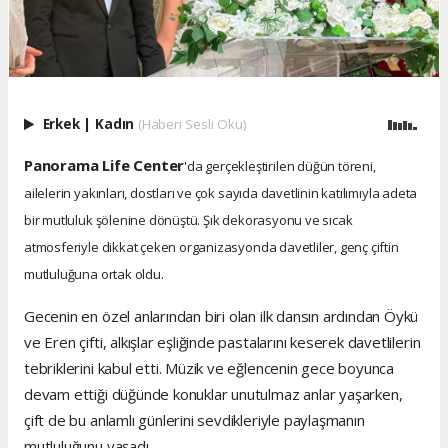
Erkek
|
Kadın
(Haberi Sesli Oku)
Panorama Life Center
'da gerçekleştirilen düğün töreni,
ailelerin yakınları, dostları ve çok sayıda davetlinin katılımıyla adeta
bir mutluluk şölenine dönüştü. Şık dekorasyonu ve sıcak
atmosferiyle dikkat çeken organizasyonda davetliler, genç çiftin
mutluluğuna ortak oldu.
Gecenin en özel anlarından biri olan ilk dansın ardından Öykü
ve Eren çifti, alkışlar eşliğinde pastalarını keserek davetlilerin
tebriklerini kabul etti. Müzik ve eğlencenin gece boyunca
devam ettiği düğünde konuklar unutulmaz anlar yaşarken,
çift de bu anlamlı günlerini sevdikleriyle paylaşmanın
mutluluğunu yaşadı.