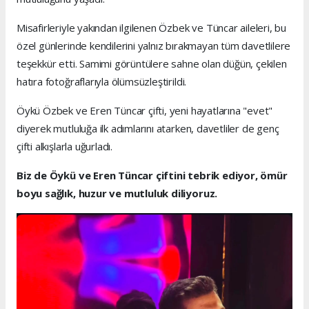
Misafirleriyle yakından ilgilenen Özbek ve Tüncar aileleri, bu
özel günlerinde kendilerini yalnız bırakmayan tüm davetlilere
teşekkür etti. Samimi görüntülere sahne olan düğün, çekilen
hatıra fotoğraflarıyla ölümsüzleştirildi.
Öykü Özbek ve Eren Tüncar çifti, yeni hayatlarına "evet"
diyerek mutluluğa ilk adımlarını atarken, davetliler de genç
çifti alkışlarla uğurladı.
Biz de Öykü ve Eren Tüncar çiftini tebrik ediyor, ömür
boyu sağlık, huzur ve mutluluk diliyoruz.