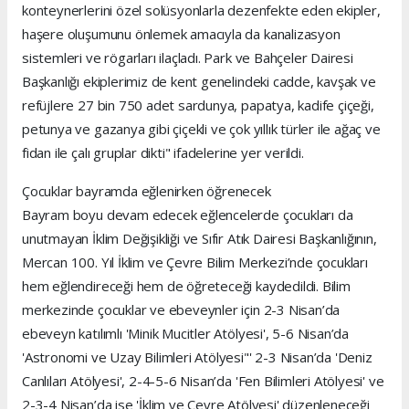
konteynerlerini özel solüsyonlarla dezenfekte eden ekipler,
haşere oluşumunu önlemek amacıyla da kanalizasyon
sistemleri ve rögarları ilaçladı. Park ve Bahçeler Dairesi
Başkanlığı ekiplerimiz de kent genelindeki cadde, kavşak ve
refüjlere 27 bin 750 adet sardunya, papatya, kadife çiçeği,
petunya ve gazanya gibi çiçekli ve çok yıllık türler ile ağaç ve
fidan ile çalı gruplar dikti" ifadelerine yer verildi.
Çocuklar bayramda eğlenirken öğrenecek
Bayram boyu devam edecek eğlencelerde çocukları da
unutmayan İklim Değişikliği ve Sıfır Atık Dairesi Başkanlığının,
Mercan 100. Yıl İklim ve Çevre Bilim Merkezi’nde çocukları
hem eğlendireceği hem de öğreteceği kaydedildi. Bilim
merkezinde çocuklar ve ebeveynler için 2-3 Nisan’da
ebeveyn katılımlı 'Minik Mucitler Atölyesi', 5-6 Nisan’da
'Astronomi ve Uzay Bilimleri Atölyesi"' 2-3 Nisan’da 'Deniz
Canlıları Atölyesi', 2-4-5-6 Nisan’da 'Fen Bilimleri Atölyesi' ve
2-3-4 Nisan’da ise 'İklim ve Çevre Atölyesi' düzenleneceği