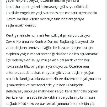
yapan ekipler, peyzaj düzenlemesinin yanı sıra
ibadethanelerin güzel kokması için gül suyu döktürdü.
Özellikle engelli ve yaşlı vatandaşların mezarlık içerisindeki
ulaşımı da büyükşehir belediyesinin ring araçlarıyla
sağlanacak" denildi.
Kent genelinde hummalı temizlik çalışması yürütülüyor
Çevre Koruma ve Kontrol Dairesi Başkanlığı bünyesinde
vatandaşların temiz ve sağlıklı bir bayram geçirmesi için
ekiplerin yoğun mesai harcadığı da ifade edilen açıklamada:"
İlçe belediyeleri ile uyumlu şekilde çalışarak kentin her
noktasında titiz bir çalışma yürütüyoruz. Özellikle ana
arterler, cadde, sokak, meydan gibi vatandaşların yoğun
olarak kullandığı alanlarda temizlik ve düzenleme çalışmalarını
iş makineleri ve personellerle yürüten Büyükşehir
Belediyesi, süpürge makineleri ile yol kenarlarındaki çöpleri
temizlerken, arazöz ile de kaldırım ve yolların yıkanmasını
sağladı. Kötü koku ve bakteri oluşumunu önlemek için çöp