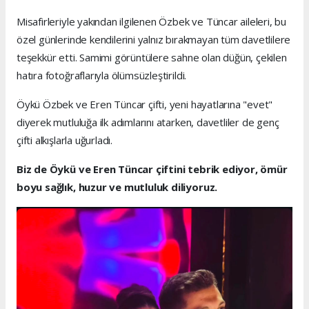
Misafirleriyle yakından ilgilenen Özbek ve Tüncar aileleri, bu
özel günlerinde kendilerini yalnız bırakmayan tüm davetlilere
teşekkür etti. Samimi görüntülere sahne olan düğün, çekilen
hatıra fotoğraflarıyla ölümsüzleştirildi.
Öykü Özbek ve Eren Tüncar çifti, yeni hayatlarına "evet"
diyerek mutluluğa ilk adımlarını atarken, davetliler de genç
çifti alkışlarla uğurladı.
Biz de Öykü ve Eren Tüncar çiftini tebrik ediyor, ömür
boyu sağlık, huzur ve mutluluk diliyoruz.