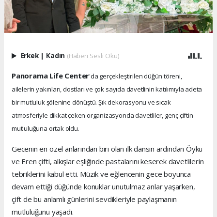
Erkek
|
Kadın
(Haberi Sesli Oku)
Panorama Life Center
'da gerçekleştirilen düğün töreni,
ailelerin yakınları, dostları ve çok sayıda davetlinin katılımıyla adeta
bir mutluluk şölenine dönüştü. Şık dekorasyonu ve sıcak
atmosferiyle dikkat çeken organizasyonda davetliler, genç çiftin
mutluluğuna ortak oldu.
Gecenin en özel anlarından biri olan ilk dansın ardından Öykü
ve Eren çifti, alkışlar eşliğinde pastalarını keserek davetlilerin
tebriklerini kabul etti. Müzik ve eğlencenin gece boyunca
devam ettiği düğünde konuklar unutulmaz anlar yaşarken,
çift de bu anlamlı günlerini sevdikleriyle paylaşmanın
mutluluğunu yaşadı.