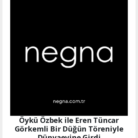
Öykü Özbek ile Eren Tüncar
Görkemli Bir Düğün Töreniyle
Dünyaevine Girdi