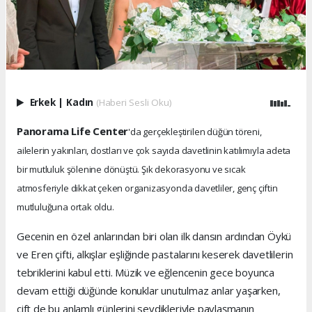
Erkek
|
Kadın
(Haberi Sesli Oku)
Panorama Life Center
'da gerçekleştirilen düğün töreni,
ailelerin yakınları, dostları ve çok sayıda davetlinin katılımıyla adeta
bir mutluluk şölenine dönüştü. Şık dekorasyonu ve sıcak
atmosferiyle dikkat çeken organizasyonda davetliler, genç çiftin
mutluluğuna ortak oldu.
Gecenin en özel anlarından biri olan ilk dansın ardından Öykü
ve Eren çifti, alkışlar eşliğinde pastalarını keserek davetlilerin
tebriklerini kabul etti. Müzik ve eğlencenin gece boyunca
devam ettiği düğünde konuklar unutulmaz anlar yaşarken,
çift de bu anlamlı günlerini sevdikleriyle paylaşmanın