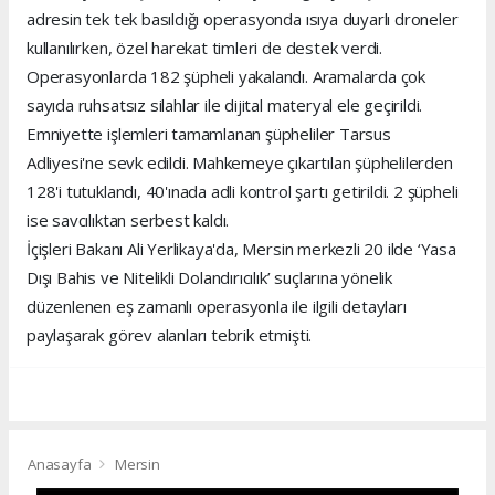
adresin tek tek basıldığı operasyonda ısıya duyarlı droneler
kullanılırken, özel harekat timleri de destek verdi.
Operasyonlarda 182 şüpheli yakalandı. Aramalarda çok
sayıda ruhsatsız silahlar ile dijital materyal ele geçirildi.
Emniyette işlemleri tamamlanan şüpheliler Tarsus
Adliyesi'ne sevk edildi. Mahkemeye çıkartılan şüphelilerden
128'i tutuklandı, 40'ınada adli kontrol şartı getirildi. 2 şüpheli
ise savcılıktan serbest kaldı.
İçişleri Bakanı Ali Yerlikaya'da, Mersin merkezli 20 ilde ‘Yasa
Dışı Bahis ve Nitelikli Dolandırıcılık’ suçlarına yönelik
düzenlenen eş zamanlı operasyonla ile ilgili detayları
paylaşarak görev alanları tebrik etmişti.
Anasayfa
Mersin