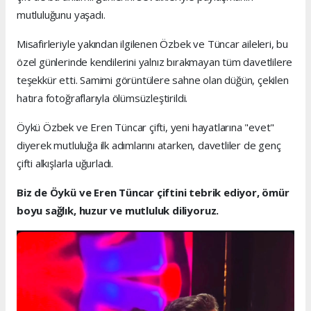
mutluluğunu yaşadı.
Misafirleriyle yakından ilgilenen Özbek ve Tüncar aileleri, bu
özel günlerinde kendilerini yalnız bırakmayan tüm davetlilere
teşekkür etti. Samimi görüntülere sahne olan düğün, çekilen
hatıra fotoğraflarıyla ölümsüzleştirildi.
Öykü Özbek ve Eren Tüncar çifti, yeni hayatlarına "evet"
diyerek mutluluğa ilk adımlarını atarken, davetliler de genç
çifti alkışlarla uğurladı.
Biz de Öykü ve Eren Tüncar çiftini tebrik ediyor, ömür
boyu sağlık, huzur ve mutluluk diliyoruz.