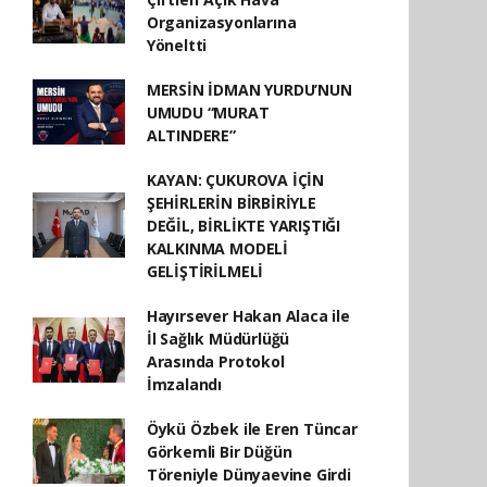
Organizasyonlarına
Yöneltti
MERSİN İDMAN YURDU’NUN
UMUDU “MURAT
ALTINDERE”
KAYAN: ÇUKUROVA İÇİN
ŞEHİRLERİN BİRBİRİYLE
DEĞİL, BİRLİKTE YARIŞTIĞI
KALKINMA MODELİ
GELİŞTİRİLMELİ
Hayırsever Hakan Alaca ile
İl Sağlık Müdürlüğü
Arasında Protokol
İmzalandı
Öykü Özbek ile Eren Tüncar
Görkemli Bir Düğün
Töreniyle Dünyaevine Girdi