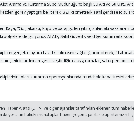
ğı Afet Arama ve Kurtarma Şube Müdürlüğüne bağlı Su Altı ve Su Üstü Ara
kezden görev yaptığını belirterek, 321 kilometrelik sahil şeridi ile iç s
en Kaya, "Göl, akarsu, kuyu ve baraj gölleri gibi iç sulardaki vakalara
i bölgelere de gidiyoruz. AFAD, Sahil Güvenlik ve diğer kurumlarla koordin
erin gerçek olaylara hazırlıklı olmasını sağladığını belirterek, "Tatbikat
itim süreçlerinin ardından gerçekleştirdiğimiz uygulamalar, saha personel
 ekiplerinin, olası kurtarma operasyonlarında müdahale kapasitesini artı
ren Haber Ajansı (DHA) ve diğer ajanslar tarafından eklenen tüm haberler
rde yer alan hukuki muhataplar haberi geçen ajanslar olup sitemizin hiç 