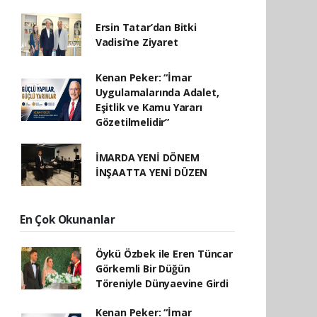
Ersin Tatar’dan Bitki
Vadisi’ne Ziyaret
Kenan Peker: “İmar
Uygulamalarında Adalet,
Eşitlik ve Kamu Yararı
Gözetilmelidir”
İMARDA YENİ DÖNEM
İNŞAATTA YENİ DÜZEN
En Çok Okunanlar
Öykü Özbek ile Eren Tüncar
Görkemli Bir Düğün
Töreniyle Dünyaevine Girdi
Kenan Peker: “İmar