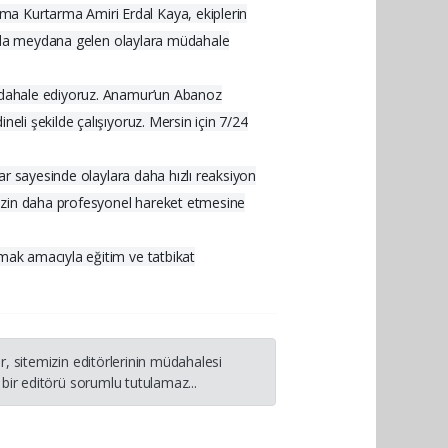
ma Kurtarma Amiri Erdal Kaya, ekiplerin
ularda meydana gelen olaylara müdahale
 müdahale ediyoruz. Anamur’un Abanoz
eli şekilde çalışıyoruz. Mersin için 7/24
lar sayesinde olaylara daha hızlı reaksiyon
imizin daha profesyonel hareket etmesine
rmak amacıyla eğitim ve tatbikat
, sitemizin editörlerinin müdahalesi
bir editörü sorumlu tutulamaz...