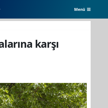
Menü
r
larına karşı