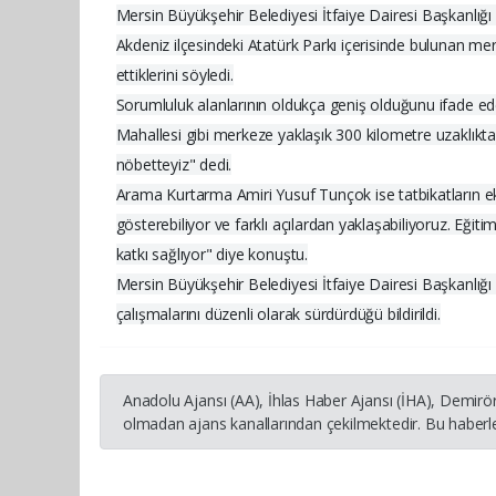
Mersin Büyükşehir Belediyesi İtfaiye Dairesi Başkanlı
Akdeniz ilçesindeki Atatürk Parkı içerisinde bulunan mer
ettiklerini söyledi.
Sorumluluk alanlarının oldukça geniş olduğunu ifade ed
Mahallesi gibi merkeze yaklaşık 300 kilometre uzaklıktak
nöbetteyiz" dedi.
Arama Kurtarma Amiri Yusuf Tunçok ise tatbikatların ekipl
gösterebiliyor ve farklı açılardan yaklaşabiliyoruz. Eğ
katkı sağlıyor" diye konuştu.
Mersin Büyükşehir Belediyesi İtfaiye Dairesi Başkanlığı
çalışmalarını düzenli olarak sürdürdüğü bildirildi.
Anadolu Ajansı (AA), İhlas Haber Ajansı (İHA), Demirö
olmadan ajans kanallarından çekilmektedir. Bu haberle