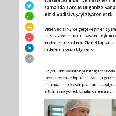
Yardımcısı İrfan Demiröz ve Tar
zamanda Tarsus Organize Sanayi
Bitki Vadisi A.Ş.’yi ziyaret etti.
Bitki Vadisi
A.Ş.’de gerçekleştirilen ziyar
Lojistik Yönetim Kurulu Başkanı
Coşkun 
incelemelerde bulundu. Ziyaret kapsamında
hedefleri hakkında bilgi verildi.
Heyet, Bitki Vadisi’nin yürüttüğü çalışma
tarım, üretim ve lojistik alanlarında gerçekl
ortamda gerçekleşen programda, bölgesel k
artırılmasına yönelik konular da ele alındı.