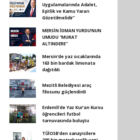
Uygulamalarında Adalet,
Eşitlik ve Kamu Yararı
Gözetilmelidir”
MERSİN İDMAN YURDU’NUN
UMUDU “MURAT
ALTINDERE”
Mersin'de yaz sıcaklarında
163 bin bardak limonata
dağıtıldı
Mezitli Belediyesi araç
filosunu güçlendirdi
Erdemli'de Yaz Kur'an Kursu
öğrencileri futbol
turnuvasında buluştu
TÜİOSB'den sanayicilere
200 bin metrekarelik yeni