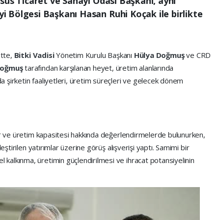
sus Ticaret ve Sanayi Odası Başkanı, aynı
 Bölgesi Başkanı Hasan Ruhi Koçak ile birlikte
ette,
Bitki Vadisi
Yönetim Kurulu Başkanı
Hülya Doğmuş
ve CRD
Doğmuş
tarafından karşılanan heyet, üretim alanlarında
 şirketin faaliyetleri, üretim süreçleri ve gelecek dönem
lar ve üretim kapasitesi hakkında değerlendirmelerde bulunurken,
eştirilen yatırımlar üzerine görüş alışverişi yaptı. Samimi bir
alkınma, üretimin güçlendirilmesi ve ihracat potansiyelinin