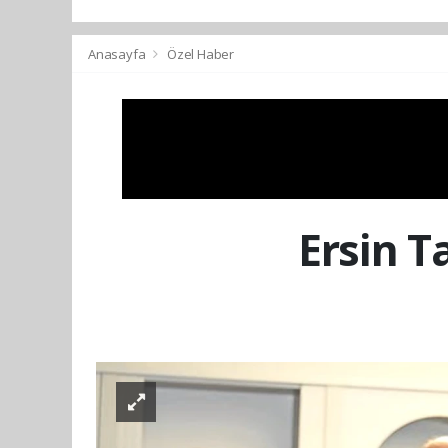
Anasayfa
Özel Haber
Ersin T