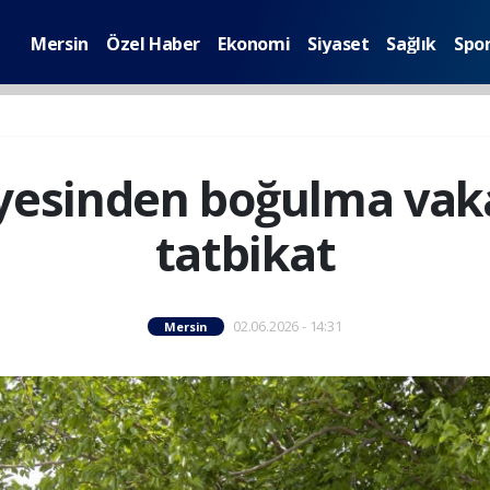
Mersin
Özel Haber
Ekonomi
Siyaset
Sağlık
Spo
iyesinden boğulma vaka
tatbikat
02.06.2026 - 14:31
Mersin