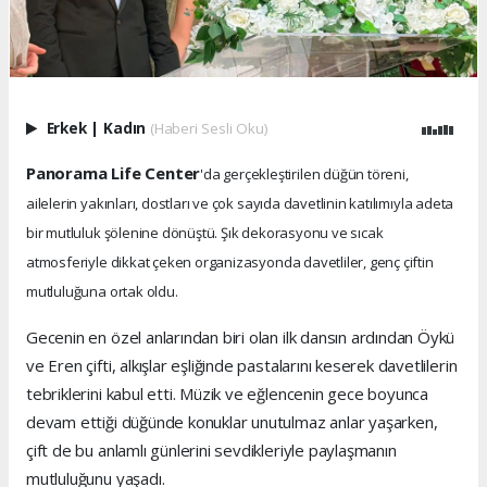
Erkek
|
Kadın
(Haberi Sesli Oku)
Panorama Life Center
'da gerçekleştirilen düğün töreni,
ailelerin yakınları, dostları ve çok sayıda davetlinin katılımıyla adeta
bir mutluluk şölenine dönüştü. Şık dekorasyonu ve sıcak
atmosferiyle dikkat çeken organizasyonda davetliler, genç çiftin
mutluluğuna ortak oldu.
Gecenin en özel anlarından biri olan ilk dansın ardından Öykü
ve Eren çifti, alkışlar eşliğinde pastalarını keserek davetlilerin
tebriklerini kabul etti. Müzik ve eğlencenin gece boyunca
devam ettiği düğünde konuklar unutulmaz anlar yaşarken,
çift de bu anlamlı günlerini sevdikleriyle paylaşmanın
mutluluğunu yaşadı.