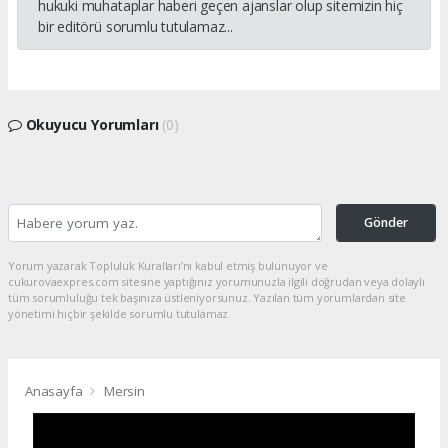
hukuki muhataplar haberi geçen ajanslar olup sitemizin hiç
bir editörü sorumlu tutulamaz...
Okuyucu Yorumları
(0)
Gönder
Yorum yazarak Topluluk Kuralları’nı kabul etmiş bulunuyor ve
cukurovaexpres.com sitesine yaptığınız yorumunuzla ilgili doğrudan veya dolaylı
tüm sorumluluğu tek başınıza üstleniyorsunuz. Yazılan tüm yorumlardan site
yönetimi hiçbir şekilde sorumlu tutulamaz.
Anasayfa
Mersin