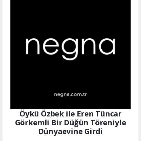
Öykü Özbek ile Eren Tüncar
Görkemli Bir Düğün Töreniyle
Dünyaevine Girdi