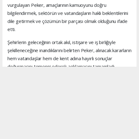
vurgulayan Peker, amaçlarının kamuoyunu doğru
bilgilendirmek, sektörün ve vatandaşların haklı beklentilerini
dile getirmek ve çözümün bir parçası olmak olduğunu ifade
etti.
Şehirlerin geleceğinin ortak akıl, istişare ve iş birliğiyle
şekilleneceğine inandıklarını belirten Peker, alınacak kararların
hem vatandaşlar hem de kent adına hayırlı sonuçlar
doğurmasını temenni ederek açıklamasını tamamladı.
Anadolu Ajansı (AA), İhlas Haber Ajansı (İHA), Demirören
Haber Ajansı (DHA) ve diğer ajanslar tarafından eklenen
tüm haberler, sitemizin editörlerinin müdahalesi olmadan
ajans kanallarından çekilmektedir. Bu haberlerde yer alan