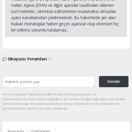
Haber Ajansı (DHA) ve diğer ajanslar tarafından eklenen
tüm haberler, sitemizin editörlerinin müdahalesi olmadan
ajans kanallarından çekilmektedir. Bu haberlerde yer alan
hukuki muhataplar haberi geçen ajanslar olup sitemizin hiç
bir editörü sorumlu tutulamaz...
Okuyucu Yorumları
(0)
Gönder
Yorum yazarak Topluluk Kuralları’nı kabul etmiş bulunuyor ve
cukurovaexpres.com sitesine yaptığınız yorumunuzla ilgili doğrudan veya dolaylı
tüm sorumluluğu tek başınıza üstleniyorsunuz. Yazılan tüm yorumlardan site
yönetimi hiçbir şekilde sorumlu tutulamaz.
Anasayfa
Özel Haber