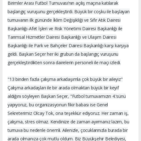
Birimler Arası Futbol Turnuvası’nın açılış maçına katılarak
başlangıç vuruşunu gerçekleştirdi. Büyük bir coşku ile başlayan
turnuvanın ilk gününde İklim Değişikliği ve Sıfır Atık Dairesi
Başkanlığı-Afet İşleri ve Risk Yönetimi Dairesi Başkanlığı ile
Tarımsal Hizmetler Dairesi Başkanlığı ve Ulaşım Dairesi
Başkanlığı ile Park ve Bahçeler Dairesi Başkanlığı karşı karşıya
geldi. Başkan Seçer her iki grubun da başlangıç vuruşunu
gerçekleştirdikten sonra dairelerin personeli ile maçı izledi.
"13 binden fazla çalışma arkadaşımla çok büyük bir aileyiz"
Çalışma arkadaşları ile bir arada olmaktan büyük bir keyif
aldığını söyleyen Başkan Seçer, "Futbol turnuvamızın 4.’sünü
yapıyoruz, bu organizasyonun fikir babası ise Genel
Sekreterimiz Olcay Tok, ona teşekkür ediyoruz. Her zaman iş,
çalışma, stres olmaz. Kendinize de zaman ayırmanız lazım, bu
turnuva bu nedenle önemli. Ailenizle, çocuklarınızla burada bir
arada olmanıza çok mutlu oldum. Biz Büyükşehir Belediyesi,