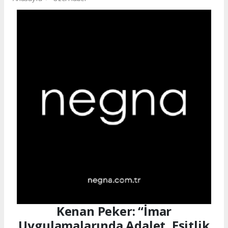
Kenan Peker: “İmar
Uygulamalarında Adalet, Eşitlik