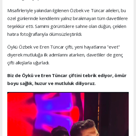
Misafirleriyle yakından ilgilenen Özbek ve Tüncar aileleri, bu
özel günlerinde kendilerini yalnız bırakmayan tüm davetlilere
teşekkür etti. Samimi görüntülere sahne olan düğün, çekilen
hatıra fotoğraflarıyla ölümsüzleştirildi.
Öykü Özbek ve Eren Tüncar çifti, yeni hayatlarına "evet"
diyerek mutluluğa ilk adımlarını atarken, davetliler de genç
çifti alkışlarla uğurladı.
Biz de Öykü ve Eren Tüncar çiftini tebrik ediyor, ömür
boyu sağlık, huzur ve mutluluk diliyoruz.