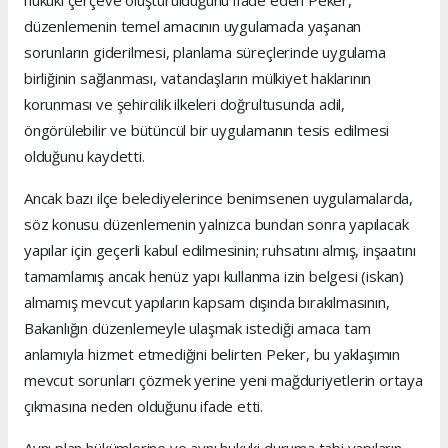
hukuki çerçeve oluşturulduğunu ifade eden Peker,
düzenlemenin temel amacının uygulamada yaşanan
sorunların giderilmesi, planlama süreçlerinde uygulama
birliğinin sağlanması, vatandaşların mülkiyet haklarının
korunması ve şehircilik ilkeleri doğrultusunda adil,
öngörülebilir ve bütüncül bir uygulamanın tesis edilmesi
olduğunu kaydetti.
Ancak bazı ilçe belediyelerince benimsenen uygulamalarda,
söz konusu düzenlemenin yalnızca bundan sonra yapılacak
yapılar için geçerli kabul edilmesinin; ruhsatını almış, inşaatını
tamamlamış ancak henüz yapı kullanma izin belgesi (iskan)
almamış mevcut yapıların kapsam dışında bırakılmasının,
Bakanlığın düzenlemeyle ulaşmak istediği amaca tam
anlamıyla hizmet etmediğini belirten Peker, bu yaklaşımın
mevcut sorunları çözmek yerine yeni mağduriyetlerin ortaya
çıkmasına neden olduğunu ifade etti.