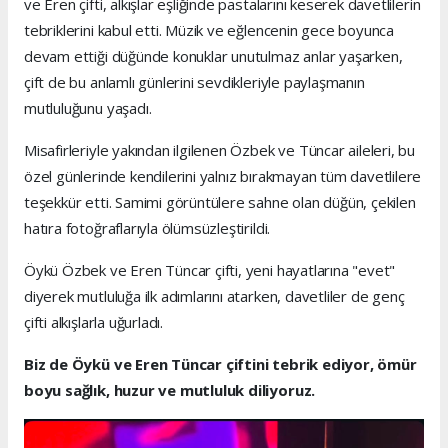
ve Eren çifti, alkışlar eşliğinde pastalarını keserek davetlilerin
tebriklerini kabul etti. Müzik ve eğlencenin gece boyunca
devam ettiği düğünde konuklar unutulmaz anlar yaşarken,
çift de bu anlamlı günlerini sevdikleriyle paylaşmanın
mutluluğunu yaşadı.
Misafirleriyle yakından ilgilenen Özbek ve Tüncar aileleri, bu
özel günlerinde kendilerini yalnız bırakmayan tüm davetlilere
teşekkür etti. Samimi görüntülere sahne olan düğün, çekilen
hatıra fotoğraflarıyla ölümsüzleştirildi.
Öykü Özbek ve Eren Tüncar çifti, yeni hayatlarına "evet"
diyerek mutluluğa ilk adımlarını atarken, davetliler de genç
çifti alkışlarla uğurladı.
Biz de Öykü ve Eren Tüncar çiftini tebrik ediyor, ömür
boyu sağlık, huzur ve mutluluk diliyoruz.