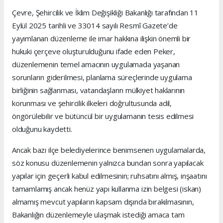
Çevre, Şehircilik ve İklim Değişikliği Bakanlığı tarafından 11
Eylül 2025 tarihli ve 33014 sayılı Resmî Gazete’de
yayımlanan düzenleme ile imar hakkına ilişkin önemli bir
hukuki çerçeve oluşturulduğunu ifade eden Peker,
düzenlemenin temel amacının uygulamada yaşanan
sorunların giderilmesi, planlama süreçlerinde uygulama
birliğinin sağlanması, vatandaşların mülkiyet haklarının
korunması ve şehircilik ilkeleri doğrultusunda adil,
öngörülebilir ve bütüncül bir uygulamanın tesis edilmesi
olduğunu kaydetti.
Ancak bazı ilçe belediyelerince benimsenen uygulamalarda,
söz konusu düzenlemenin yalnızca bundan sonra yapılacak
yapılar için geçerli kabul edilmesinin; ruhsatını almış, inşaatını
tamamlamış ancak henüz yapı kullanma izin belgesi (iskan)
almamış mevcut yapıların kapsam dışında bırakılmasının,
Bakanlığın düzenlemeyle ulaşmak istediği amaca tam