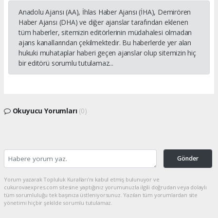
Anadolu Ajansı (AA), İhlas Haber Ajansı (İHA), Demirören
Haber Ajansı (DHA) ve diğer ajanslar tarafından eklenen
tüm haberler, sitemizin editörlerinin müdahalesi olmadan
ajans kanallarından çekilmektedir. Bu haberlerde yer alan
hukuki muhataplar haberi geçen ajanslar olup sitemizin hiç
bir editörü sorumlu tutulamaz...
Okuyucu Yorumları
(0)
Gönder
Yorum yazarak Topluluk Kuralları’nı kabul etmiş bulunuyor ve
cukurovaexpres.com sitesine yaptığınız yorumunuzla ilgili doğrudan veya dolaylı
tüm sorumluluğu tek başınıza üstleniyorsunuz. Yazılan tüm yorumlardan site
yönetimi hiçbir şekilde sorumlu tutulamaz.