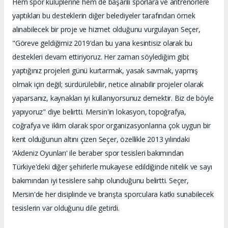
Hem spor kulüplerine hem de başarılı sporlara ve antrenörlere
yaptıkları bu desteklerin diğer belediyeler tarafından örnek
alınabilecek bir proje ve hizmet olduğunu vurgulayan Seçer,
"Göreve geldiğimiz 2019'dan bu yana kesintisiz olarak bu
destekleri devam ettiriyoruz. Her zaman söylediğim gibi;
yaptığınız projeleri günü kurtarmak, yasak savmak, yapmış
olmak için değil; sürdürülebilir, netice alınabilir projeler olarak
yaparsanız, kaynakları iyi kullanıyorsunuz demektir. Biz de böyle
yapıyoruz" diye belirtti. Mersin'in lokasyon, topoğrafya,
coğrafya ve iklim olarak spor organizasyonlarına çok uygun bir
kent olduğunun altını çizen Seçer, özellikle 2013 yılındaki
‘Akdeniz Oyunları' ile beraber spor tesisleri bakımından
Türkiye'deki diğer şehirlerle mukayese edildiğinde nitelik ve sayı
bakımından iyi tesislere sahip olunduğunu belirtti. Seçer,
Mersin'de her disiplinde ve branşta sporculara katkı sunabilecek
tesislerin var olduğunu dile getirdi.