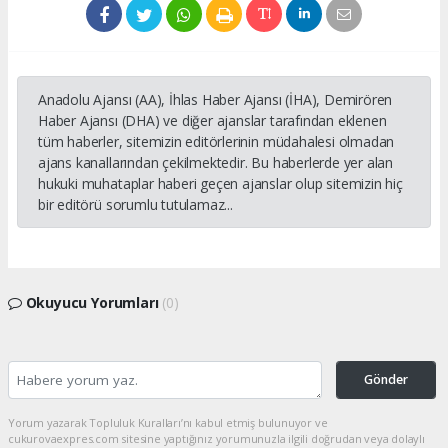
Anadolu Ajansı (AA), İhlas Haber Ajansı (İHA), Demirören
Haber Ajansı (DHA) ve diğer ajanslar tarafından eklenen
tüm haberler, sitemizin editörlerinin müdahalesi olmadan
ajans kanallarından çekilmektedir. Bu haberlerde yer alan
hukuki muhataplar haberi geçen ajanslar olup sitemizin hiç
bir editörü sorumlu tutulamaz...
Okuyucu Yorumları
(0)
Gönder
Yorum yazarak Topluluk Kuralları’nı kabul etmiş bulunuyor ve
cukurovaexpres.com sitesine yaptığınız yorumunuzla ilgili doğrudan veya dolaylı