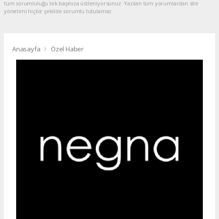
tüm sorumluluğu tek başınıza üstleniyorsunuz. Yazılan tüm yorumlardan site
yönetimi hiçbir şekilde sorumlu tutulamaz.
Anasayfa
Özel Haber