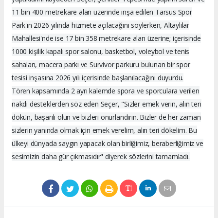
11 bin 400 metrekare alan üzerinde inşa edilen Tarsus Spor
Park'ın 2026 yılında hizmete açılacağını söylerken, Altaylılar
Mahallesi'nde ise 17 bin 358 metrekare alan üzerine; içerisinde
1000 kişilik kapalı spor salonu, basketbol, voleybol ve tenis
sahaları, macera parkı ve Survivor parkuru bulunan bir spor
tesisi inşasına 2026 yılı içerisinde başlanılacağını duyurdu.
Tören kapsamında 2 ayrı kalemde spora ve sporculara verilen
nakdi desteklerden söz eden Seçer, "Sizler emek verin, alın teri
dökün, başarılı olun ve bizleri onurlandırın. Bizler de her zaman
sizlerin yanında olmak için emek verelim, alın teri dökelim. Bu
ülkeyi dünyada saygın yapacak olan birliğimiz, beraberliğimiz ve
sesimizin daha gür çıkmasıdır" diyerek sözlerini tamamladı.