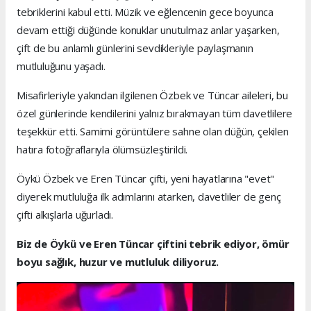
tebriklerini kabul etti. Müzik ve eğlencenin gece boyunca
devam ettiği düğünde konuklar unutulmaz anlar yaşarken,
çift de bu anlamlı günlerini sevdikleriyle paylaşmanın
mutluluğunu yaşadı.
Misafirleriyle yakından ilgilenen Özbek ve Tüncar aileleri, bu
özel günlerinde kendilerini yalnız bırakmayan tüm davetlilere
teşekkür etti. Samimi görüntülere sahne olan düğün, çekilen
hatıra fotoğraflarıyla ölümsüzleştirildi.
Öykü Özbek ve Eren Tüncar çifti, yeni hayatlarına "evet"
diyerek mutluluğa ilk adımlarını atarken, davetliler de genç
çifti alkışlarla uğurladı.
Biz de Öykü ve Eren Tüncar çiftini tebrik ediyor, ömür
boyu sağlık, huzur ve mutluluk diliyoruz.