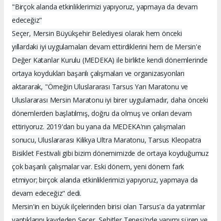
"Birçok alanda etkinliklerimizi yapıyoruz, yapmaya da devam
edeceğiz"
Seçer, Mersin Büyükşehir Belediyesi olarak hem önceki
yıllardaki iyi uygulamaları devam ettirdiklerini hem de Mersin'e
Değer Katanlar Kurulu (MEDEKA) ile birlikte kendi dönemlerinde
ortaya koydukları başarılı çalışmaları ve organizasyonları
aktararak, "Örneğin Uluslararası Tarsus Yarı Maratonu ve
Uluslararası Mersin Maratonu iyi birer uygulamadır, daha önceki
dönemlerden başlatılmış, doğru da olmuş ve onları devam
ettiriyoruz. 2019'dan bu yana da MEDEKA'nın çalışmaları
sonucu, Uluslararası Kilikya Ultra Maratonu, Tarsus Kleopatra
Bisiklet Festivali gibi bizim dönemimizde de ortaya koyduğumuz
çok başarılı çalışmalar var. Eski dönem, yeni dönem fark
etmiyor; birçok alanda etkinliklerimizi yapıyoruz, yapmaya da
devam edeceğiz" dedi.
Mersin'in en büyük ilçelerinden birisi olan Tarsus'a da yatırımlar
yaptıklarını kaydeden Seçer, Şehitler Tepesi'nde yapımı süren ve