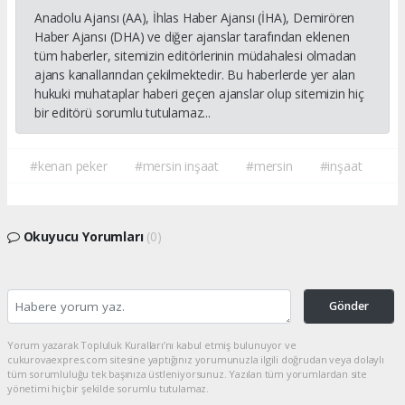
Anadolu Ajansı (AA), İhlas Haber Ajansı (İHA), Demirören
Haber Ajansı (DHA) ve diğer ajanslar tarafından eklenen
tüm haberler, sitemizin editörlerinin müdahalesi olmadan
ajans kanallarından çekilmektedir. Bu haberlerde yer alan
hukuki muhataplar haberi geçen ajanslar olup sitemizin hiç
bir editörü sorumlu tutulamaz...
#kenan peker
#mersin inşaat
#mersin
#inşaat
Okuyucu Yorumları
(0)
Gönder
Yorum yazarak Topluluk Kuralları’nı kabul etmiş bulunuyor ve
cukurovaexpres.com sitesine yaptığınız yorumunuzla ilgili doğrudan veya dolaylı
tüm sorumluluğu tek başınıza üstleniyorsunuz. Yazılan tüm yorumlardan site
yönetimi hiçbir şekilde sorumlu tutulamaz.