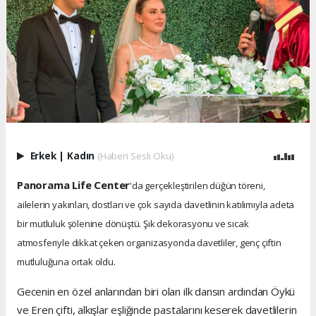
Erkek
|
Kadın
(Haberi Sesli Oku)
Panorama Life Center
'da gerçekleştirilen düğün töreni,
ailelerin yakınları, dostları ve çok sayıda davetlinin katılımıyla adeta
bir mutluluk şölenine dönüştü. Şık dekorasyonu ve sıcak
atmosferiyle dikkat çeken organizasyonda davetliler, genç çiftin
mutluluğuna ortak oldu.
Gecenin en özel anlarından biri olan ilk dansın ardından Öykü
ve Eren çifti, alkışlar eşliğinde pastalarını keserek davetlilerin