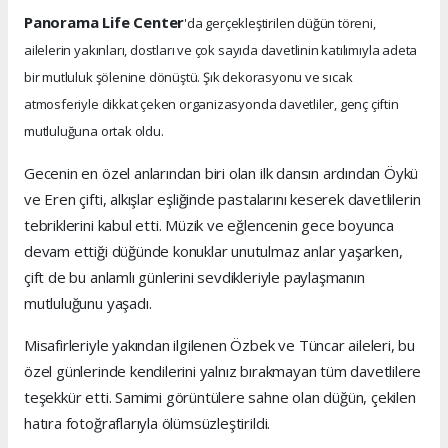
Panorama Life Center
'da gerçekleştirilen düğün töreni,
ailelerin yakınları, dostları ve çok sayıda davetlinin katılımıyla adeta
bir mutluluk şölenine dönüştü. Şık dekorasyonu ve sıcak
atmosferiyle dikkat çeken organizasyonda davetliler, genç çiftin
mutluluğuna ortak oldu.
Gecenin en özel anlarından biri olan ilk dansın ardından Öykü
ve Eren çifti, alkışlar eşliğinde pastalarını keserek davetlilerin
tebriklerini kabul etti. Müzik ve eğlencenin gece boyunca
devam ettiği düğünde konuklar unutulmaz anlar yaşarken,
çift de bu anlamlı günlerini sevdikleriyle paylaşmanın
mutluluğunu yaşadı.
Misafirleriyle yakından ilgilenen Özbek ve Tüncar aileleri, bu
özel günlerinde kendilerini yalnız bırakmayan tüm davetlilere
teşekkür etti. Samimi görüntülere sahne olan düğün, çekilen
hatıra fotoğraflarıyla ölümsüzleştirildi.