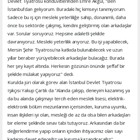
Devlet Tiyatrosu kondüvitlerinden Emre Akgül, "Ben
İstanbul’dan geliyorum. Buradaki hiç kimseyi tanımıyorum.
Sadece bu iş için mesleki yeterliliğe sahip, donanımlı, daha
önce bu sektörde çalışmış, kendini geliştirmiş olan arkadaşlar
var. Sorular soruyoruz. Hepsine adaletli şekilde
davranıyoruz. Mesleki yeterlilik arıyoruz. Bu işi yapabilecek,
Mersin Şehir Tiyatrosu’na katkıda bulunabilecek ve uzun
yıllar beraber yürüyebilecek arkadaşlar bulacağız. Burada
her şey kayıt altında. Herkesin gözünün önünde şeffaf bir
şekilde mülakat yapıyoruz" dedi.
Kurulda jüri olarak görev alan İstanbul Devlet Tiyatrosu
Işıkçısı Yakup Çartık da "Alanda çalışıp, deneyim kazanmış ya
da bu alanda çalışmayı tercih eden meslek lisesi, elektrik-
elektronik bölüm mezunlarının içerisinden, kuruma uyumlu,
insan ilişkileri iyi olan, mesleği de az da olsa bilen arkadaşları
bir eleme şeklinde sınav tabi tutuyoruz. Arkasından da bir
değerlendirme yapıp onların içinden ihtiyacımız olan sayı
kadarını davet edeceğiz ve kuruma kazandıracağız"