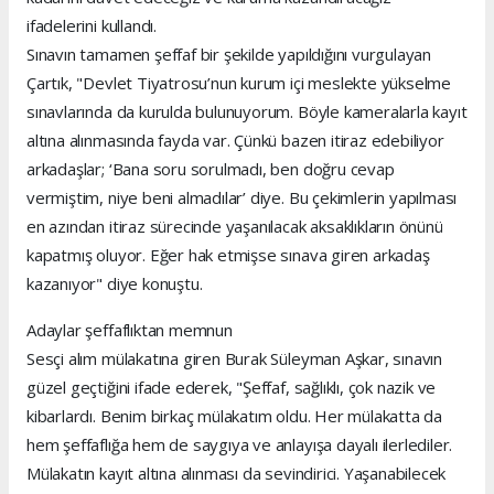
ifadelerini kullandı.
Sınavın tamamen şeffaf bir şekilde yapıldığını vurgulayan
Çartık, "Devlet Tiyatrosu’nun kurum içi meslekte yükselme
sınavlarında da kurulda bulunuyorum. Böyle kameralarla kayıt
altına alınmasında fayda var. Çünkü bazen itiraz edebiliyor
arkadaşlar; ‘Bana soru sorulmadı, ben doğru cevap
vermiştim, niye beni almadılar’ diye. Bu çekimlerin yapılması
en azından itiraz sürecinde yaşanılacak aksaklıkların önünü
kapatmış oluyor. Eğer hak etmişse sınava giren arkadaş
kazanıyor" diye konuştu.
Adaylar şeffaflıktan memnun
Sesçi alım mülakatına giren Burak Süleyman Aşkar, sınavın
güzel geçtiğini ifade ederek, "Şeffaf, sağlıklı, çok nazik ve
kibarlardı. Benim birkaç mülakatım oldu. Her mülakatta da
hem şeffaflığa hem de saygıya ve anlayışa dayalı ilerlediler.
Mülakatın kayıt altına alınması da sevindirici. Yaşanabilecek