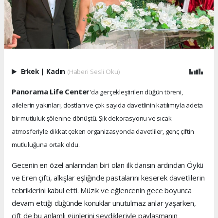
Erkek
|
Kadın
(Haberi Sesli Oku)
Panorama Life Center
'da gerçekleştirilen düğün töreni,
ailelerin yakınları, dostları ve çok sayıda davetlinin katılımıyla adeta
bir mutluluk şölenine dönüştü. Şık dekorasyonu ve sıcak
atmosferiyle dikkat çeken organizasyonda davetliler, genç çiftin
mutluluğuna ortak oldu.
Gecenin en özel anlarından biri olan ilk dansın ardından Öykü
ve Eren çifti, alkışlar eşliğinde pastalarını keserek davetlilerin
tebriklerini kabul etti. Müzik ve eğlencenin gece boyunca
devam ettiği düğünde konuklar unutulmaz anlar yaşarken,
çift de bu anlamlı günlerini sevdikleriyle paylaşmanın