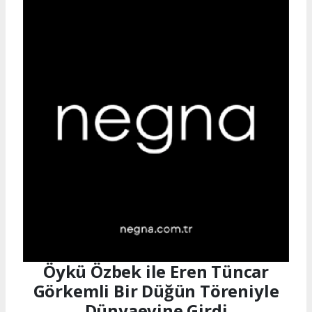
Öykü Özbek ile Eren Tüncar
Görkemli Bir Düğün Töreniyle
Dünyaevine Girdi