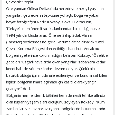
Çevreciler tepkili
Öte yandan Göksu Deltası'nda neredeyse her yıl yaşanan
yangınlar, çevrecilerin tepkisine yol açtı. Doğa ve yaban
hayat fotoğrafçısı Nadir Köksoy, Göksu Deltası'nın,
Türkiye'nin en önemli sulak alanlarından biri olduğunu ve
1994 yılında Uluslararası Öneme Sahip Sulak Alanlar
(Ramsar) sözleşmesine göre, koruma altına alınarak 'Özel
Çevre Koruma Bölgesi' ilan edildiğini hatırlattı. Ancak bu
bölgenin yeterince korunmadığını belirten Köksoy, "Özellikle
geceleri rüzgarlı havalarda çıkan yangınlar, sabahlara kadar
kendi halinde sönene kadar devam ediyor. Çünkü alan
bataklık olduğu için müdahale edilemiyor ve bunu fırsat bilen
kişiler, bölgenin imara açılması için kasıtlı olarak yangın
çıkarıyor" dedi.
Bölgenin hem endemik bitkileri hem de nesli tehlike altında
olan kuşların yaşam alanı olduğunu söyleyen Koksoy, "Kum
zambakları ve saz horozu yanan bölgelerde bulunmaktadır.