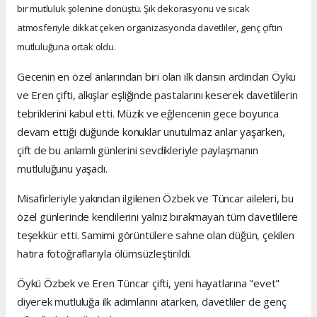
bir mutluluk şölenine dönüştü. Şık dekorasyonu ve sıcak
atmosferiyle dikkat çeken organizasyonda davetliler, genç çiftin
mutluluğuna ortak oldu.
Gecenin en özel anlarından biri olan ilk dansın ardından Öykü
ve Eren çifti, alkışlar eşliğinde pastalarını keserek davetlilerin
tebriklerini kabul etti. Müzik ve eğlencenin gece boyunca
devam ettiği düğünde konuklar unutulmaz anlar yaşarken,
çift de bu anlamlı günlerini sevdikleriyle paylaşmanın
mutluluğunu yaşadı.
Misafirleriyle yakından ilgilenen Özbek ve Tüncar aileleri, bu
özel günlerinde kendilerini yalnız bırakmayan tüm davetlilere
teşekkür etti. Samimi görüntülere sahne olan düğün, çekilen
hatıra fotoğraflarıyla ölümsüzleştirildi.
Öykü Özbek ve Eren Tüncar çifti, yeni hayatlarına "evet"
diyerek mutluluğa ilk adımlarını atarken, davetliler de genç