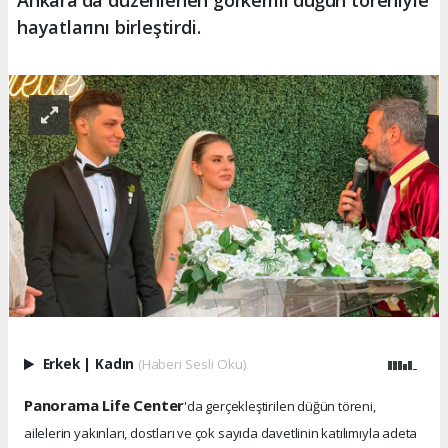
Ankara'da düzenlenen görkemli düğün töreniyle
hayatlarını birleştirdi.
Erkek
|
Kadın
(Haberi Sesli Oku)
Panorama Life Center
'da gerçekleştirilen düğün töreni,
ailelerin yakınları, dostları ve çok sayıda davetlinin katılımıyla adeta