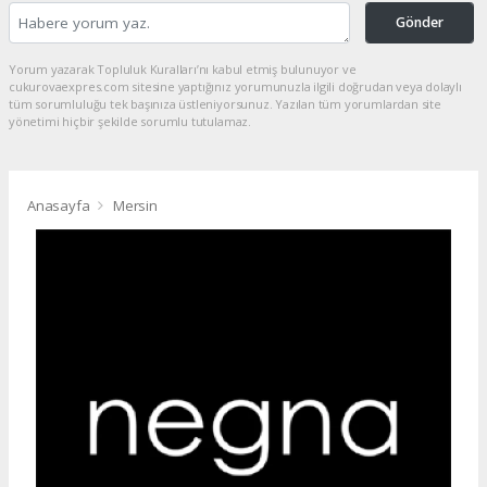
Gönder
Yorum yazarak Topluluk Kuralları’nı kabul etmiş bulunuyor ve
cukurovaexpres.com sitesine yaptığınız yorumunuzla ilgili doğrudan veya dolaylı
tüm sorumluluğu tek başınıza üstleniyorsunuz. Yazılan tüm yorumlardan site
yönetimi hiçbir şekilde sorumlu tutulamaz.
Anasayfa
Mersin