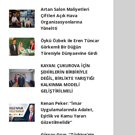
Artan Salon Maliyetleri
Çiftleri Açık Hava
Organizasyonlarına
Yöneltti
Öykü Özbek ile Eren Tüncar
Görkemli Bir Düğün
Töreniyle Dünyaevine Girdi
KAYAN: ÇUKUROVA İÇİN
ŞEHİRLERİN BİRBİRİYLE
DEĞİL, BİRLİKTE YARIŞTIĞI
KALKINMA MODELİ
GELİŞTİRİLMELİ
Kenan Peker: “İmar
Uygulamalarında Adalet,
Eşitlik ve Kamu Yararı
Gözetilmelidir”
Gürsoy Grup, “Türkiye’nin