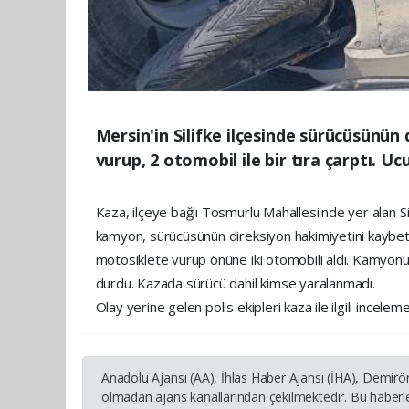
Mersin'in Silifke ilçesinde sürücüsünün
vurup, 2 otomobil ile bir tıra çarptı. U
Kaza, ilçeye bağlı Tosmurlu Mahallesi'nde yer alan Sil
kamyon, sürücüsünün direksiyon hakimiyetini kaybetmes
motosiklete vurup önüne iki otomobili aldı. Kamyonun 
durdu. Kazada sürücü dahil kimse yaralanmadı.
Olay yerine gelen polis ekipleri kaza ile ilgili inceleme
Anadolu Ajansı (AA), İhlas Haber Ajansı (İHA), Demirö
olmadan ajans kanallarından çekilmektedir. Bu haberle