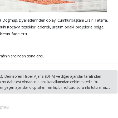
 Doğmuş, ziyaretlerinden dolayı Cumhurbaşkanı Ersin Tatar’a,
Ruhi Koçak’a teşekkür ederek, üretim odaklı projelerle bölge
rini ifade etti.
rafının ardından sona erdi.
HA), Demirören Haber Ajansı (DHA) ve diğer ajanslar tarafından
nin müdahalesi olmadan ajans kanallarından çekilmektedir. Bu
i geçen ajanslar olup sitemizin hiç bir editörü sorumlu tutulamaz...
oğmuş