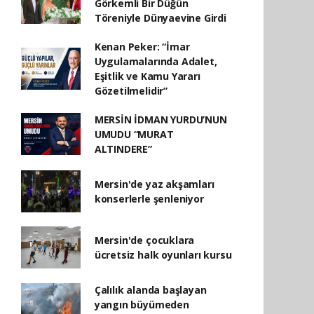
Görkemli Bir Düğün
Töreniyle Dünyaevine Girdi
Kenan Peker: “İmar
Uygulamalarında Adalet,
Eşitlik ve Kamu Yararı
Gözetilmelidir”
MERSİN İDMAN YURDU’NUN
UMUDU “MURAT
ALTINDERE”
Mersin'de yaz akşamları
konserlerle şenleniyor
Mersin'de çocuklara
ücretsiz halk oyunları kursu
Çalılık alanda başlayan
yangın büyümeden