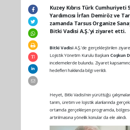
Kuzey Kıbrıs Türk Cumhuriyeti 
Yardımcısı İrfan Demiröz ve Tar
zamanda Tarsus Organize Sanayi
Bitki Vadisi A.Ş.’yi ziyaret etti.
Bitki Vadisi
A.Ş.’de gerçekleştirilen ziyar
Lojistik Yönetim Kurulu Başkanı
Coşkun 
incelemelerde bulundu. Ziyaret kapsamında
hedefleri hakkında bilgi verildi.
Heyet, Bitki Vadisi’nin yürüttüğü çalışma
tarım, üretim ve lojistik alanlarında gerçekl
ortamda gerçekleşen programda, bölgesel k
artırılmasına yönelik konular da ele alındı.