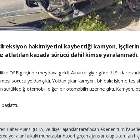
 direksiyon hakimiyetini kaybettiği kamyon, işçileri
cuz atlatılan kazada sürücü dahil kimse yaralanmadı.
ifke OSB girişinde meydana geldi. Alınan bilgiye göre, U.S. idaresinde
i sonucu yoldan çıktı. Yoldan çıkan kamyon, bir balık işleme tesisind
sürüklediği otomobil, diğer bir otomobilin üzerine çıktı. Kamyon, oto
 başlattı.
ren Haber Ajansı (DHA) ve diğer ajanslar tarafından eklenen tüm haberler
rde yer alan hukuki muhataplar haberi geçen ajanslar olup sitemizin hiç 