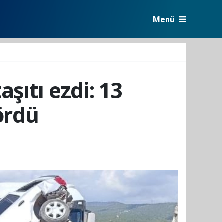
Menü
r
şıtı ezdi: 13
ördü