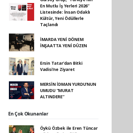
En Mutlu İş Yerleri 2026”
Listesinde: İnsan Odaklı
Kültür, Yeni Ödüllerle
Taçlandı
İMARDA YENİ DÖNEM
İNŞAATTA YENİ DÜZEN
Ersin Tatar’dan Bitki
Vadisi’ne Ziyaret
MERSİN İDMAN YURDU’NUN
UMUDU “MURAT
ALTINDERE”
En Çok Okunanlar
Öykü Özbek ile Eren Tüncar