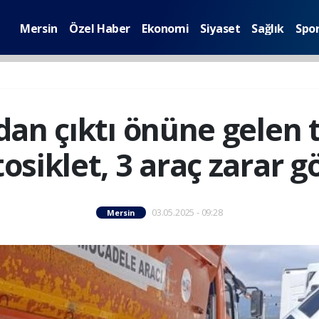
Mersin
Özel Haber
Ekonomi
Siyaset
Sağlık
Spo
n çıktı önüne gelen ta
osiklet, 3 araç zarar g
03.05.2025 - 09:28
Mersin