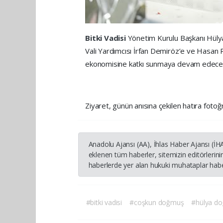
Bitki Vadisi
Yönetim Kurulu Başkanı Hülya
Vali Yardımcısı İrfan Demiröz’e ve Hasan 
ekonomisine katkı sunmaya devam edecekle
Ziyaret, günün anısına çekilen hatıra fotoğ
Anadolu Ajansı (AA), İhlas Haber Ajansı (İ
eklenen tüm haberler, sitemizin editörleri
haberlerde yer alan hukuki muhataplar haber
#bitki vadisi
#coşkun doğmuş
#hülya d