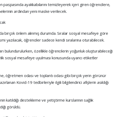
yen paspasında ayakkabılarını temizleyerek içeri giren öğrencilere,
melerinin ardından yeni maske verilecek.
acak
a da birçok önlem alınmış durumda. Sıralar sosyal mesafeye göre
ismi yazılacak, öğrenciler sadece kendi sıralarına oturabilecek.
ı bulundurulurken, özellikle öğrencilerin yoğunluk oluşturabileceği
relik sosyal mesafeye uyulması konusunda uyarıcı etiketler
erine, öğretmen odası ve toplantı odası gibi birçok yerin görünür
ırlanan Kovid-19 tedbirleriyle ilgili bilgilendirici afişlerin asıldığı
rinin katıldığı destekleme ve yetiştirme kurslarının sağlık
ldiği görüldü.