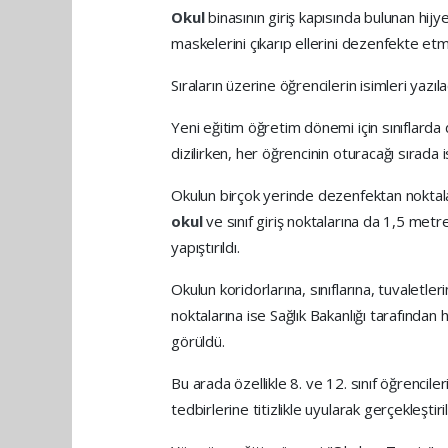
Okul
binasının giriş kapısında bulunan hij
maskelerini çıkarıp ellerini dezenfekte et
Sıraların üzerine öğrencilerin isimleri yazıl
Yeni eğitim öğretim dönemi için sınıflard
dizilirken, her öğrencinin oturacağı sırada 
Okulun birçok yerinde dezenfektan noktalar
okul
ve sınıf giriş noktalarına da 1,5 met
yapıştırıldı.
Okulun koridorlarına, sınıflarına, tuvaletl
noktalarına ise Sağlık Bakanlığı tarafından haz
görüldü.
Bu arada özellikle 8. ve 12. sınıf öğrencile
tedbirlerine titizlikle uyularak gerçekleştiri