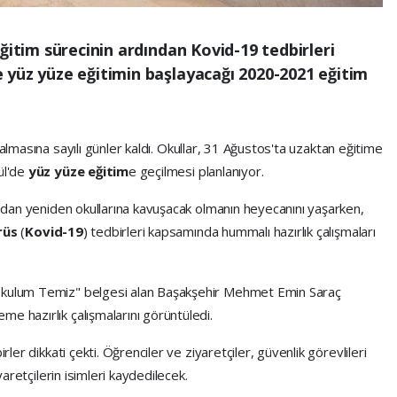
ğitim sürecinin ardından Kovid-19 tedbirleri
 yüz yüze eğitimin başlayacağı 2020-2021 eğitim
 çalmasına sayılı günler kaldı. Okullar, 31 Ağustos'ta uzaktan eğitime
ül'de
yüz yüze eğitim
e geçilmesi planlanıyor.
dından yeniden okullarına kavuşacak olmanın heyecanını yaşarken,
rüs
(
Kovid-19
) tedbirleri kapsamında hummalı hazırlık çalışmaları
"Okulum Temiz" belgesi alan Başakşehir Mehmet Emin Saraç
e hazırlık çalışmalarını görüntüledi.
rler dikkati çekti. Öğrenciler ve ziyaretçiler, güvenlik görevlileri
iyaretçilerin isimleri kaydedilecek.