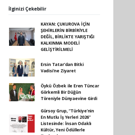
İlginizi Çekebilir
KAYAN: ÇUKUROVA İÇİN
ŞEHİRLERİN BİRBİRİYLE
DEĞİL, BİRLİKTE YARIŞTIĞI
KALKINMA MODELİ
GELİŞTİRİLMELİ
Ersin Tatar’dan Bitki
Vadisi’ne Ziyaret
Öykü Özbek ile Eren Tüncar
Görkemli Bir Düğün
Töreniyle Dünyaevine Girdi
Gürsoy Grup, “Türkiye’nin
En Mutlu İş Yerleri 2026”
Listesinde: İnsan Odaklı
Kültür, Yeni Ödüllerle