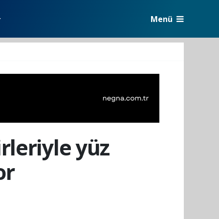
Menü
r
rleriyle yüz
or