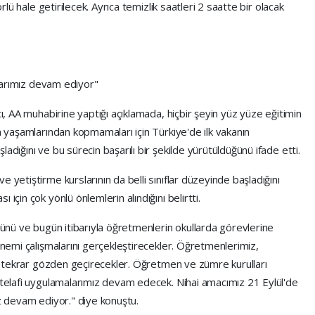
örlü hale getirilecek. Ayrıca temizlik saatleri 2 saatte bir olacak
ıklarımız devam ediyor"
cı, AA muhabirine yaptığı açıklamada, hiçbir şeyin yüz yüze eğitimin
im yaşamlarından kopmamaları için Türkiye'de ilk vakanın
adığını ve bu sürecin başarılı bir şekilde yürütüldüğünü ifade etti.
 yetiştirme kurslarının da belli sınıflar düzeyinde başladığını
için çok yönlü önlemlerin alındığını belirtti.
üğünü ve bugün itibarıyla öğretmenlerin okullarda görevlerine
dönemi çalışmalarını gerçekleştirecekler. Öğretmenlerimiz,
ını tekrar gözden geçirecekler. Öğretmen ve zümre kurulları
e telafi uygulamalarımız devam edecek. Nihai amacımız 21 Eylül'de
ız devam ediyor." diye konuştu.