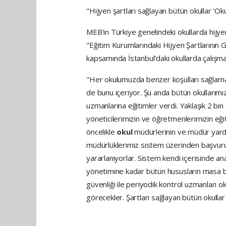
"Hijyen şartları sağlayan bütün okullar 'O
MEB'in Türkiye genelindeki okullarda hijyen
"Eğitim Kurumlarındaki Hijyen Şartlarının 
kapsamında İstanbul'daki okullarda çalışmal
"Her okulumuzda benzer koşulları sağlamak
de bunu içeriyor. Şu anda bütün okullarımız 
uzmanlarına eğitimler verdi. Yaklaşık 2 bi
yöneticilerimizin ve öğretmenlerimizin eğit
öncelikle
okul
müdürlerinin ve müdür yardı
müdürlüklerimiz sistem üzerinden başvurula
yararlanıyorlar. Sistem kendi içerisinde a
yönetimine kadar bütün hususların masa b
güvenliği ile periyodik kontrol uzmanları o
görecekler. Şartları sağlayan bütün okulla