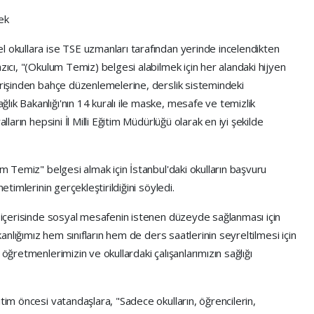
ek
l okullara ise TSE uzmanları tarafından yerinde incelendikten
zıcı, "(Okulum Temiz) belgesi alabilmek için her alandaki hijyen
irişinden bahçe düzenlemelerine, derslik sistemindeki
ık Bakanlığı'nın 14 kuralı ile maske, mesafe ve temizlik
lların hepsini İl Milli Eğitim Müdürlüğü olarak en iyi şekilde
um Temiz" belgesi almak için İstanbul'daki okulların başvuru
etimlerinin gerçekleştirildiğini söyledi.
ı içerisinde sosyal mesafenin istenen düzeyde sağlanması için
akanlığımız hem sınıfların hem de ders saatlerinin seyreltilmesi için
 öğretmenlerimizin ve okullardaki çalışanlarımızın sağlığı
tim öncesi vatandaşlara, "Sadece okulların, öğrencilerin,