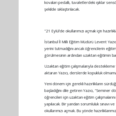
kovaları pedallı, tuvaletlerdeki ışıklar sens
şekilde sıklaştırılacak.
"21 Eylül'de okullarımızı açmak için hazırl
İstanbul İl Milli Eğitim Müdürü Levent Yazı
yerini tutmadığını ancak öğrencilerin eğit
görülmesinin ardından uzaktan eğitimin başl
Uzaktan eğitim çalışmalarıyla destekleme ve
aktaran Yazıcı, derslerde kopukluk olmaması 
Yeni dönem için gerekli hazırlıkların sürd
başladığını dile getiren Yazıcı, "Seminer 
öğrencileri için uzaktan eğitim çalışmalar
yapılacak. Bir yandan sorumluluk sınavı v
okullarımızı açmak. Bu yönde hazırlıklarım