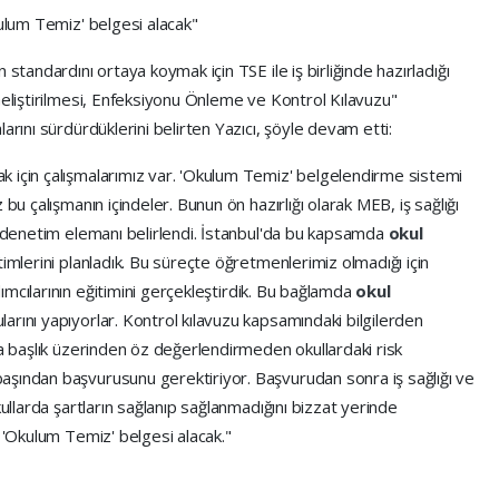
kulum Temiz' belgesi alacak"
 standardını ortaya koymak için TSE ile iş birliğinde hazırladığı
Geliştirilmesi, Enfeksiyonu Önleme ve Kontrol Kılavuzu"
arını sürdürdüklerini belirten Yazıcı, şöyle devam etti:
 için çalışmalarımız var. 'Okulum Temiz' belgelendirme sistemi
bu çalışmanın içindeler. Bunun ön hazırlığı olarak MEB, iş sağlığı
n denetim elemanı belirlendi. İstanbul'da bu kapsamda
okul
imlerini planladık. Bu süreçte öğretmenlerimiz olmadığı için
mcılarının eğitimini gerçekleştirdik. Bu bağlamda
okul
rını yapıyorlar. Kontrol kılavuzu kapsamındaki bilgilerden
na başlık üzerinden öz değerlendirmeden okullardaki risk
aşından başvurusunu gerektiriyor. Başvurudan sonra iş sağlığı ve
kullarda şartların sağlanıp sağlanmadığını bizzat yerinde
r 'Okulum Temiz' belgesi alacak."