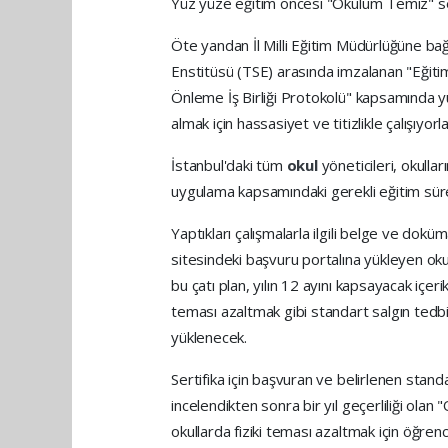
Yüz yüze eğitim öncesi "Okulum Temiz" sert
Öte yandan İl Milli Eğitim Müdürlüğüne bağlı
Enstitüsü (TSE) arasında imzalanan "Eğitim
Önleme İş Birliği Protokolü" kapsamında 
almak için hassasiyet ve titizlikle çalışıyorla
İstanbul'daki tüm
okul
yöneticileri, okull
uygulama kapsamındaki gerekli eğitim süre
Yaptıkları çalışmalarla ilgili belge ve dokü
sitesindeki başvuru portalına yükleyen oku
bu çatı plan, yılın 12 ayını kapsayacak içer
teması azaltmak gibi standart salgın tedbir
yüklenecek.
Sertifika için başvuran ve belirlenen stand
incelendikten sonra bir yıl geçerliliği olan
okullarda fiziki teması azaltmak için öğren