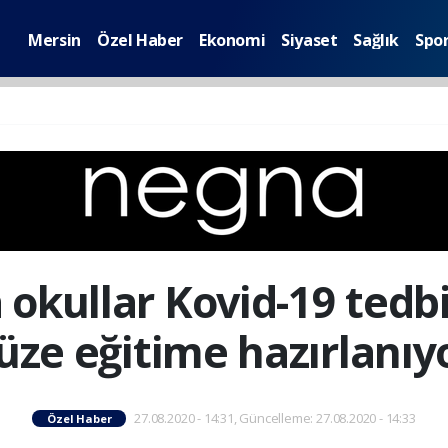
Mersin
Özel Haber
Ekonomi
Siyaset
Sağlık
Spo
 okullar Kovid-19 tedbi
üze eğitime hazırlanıy
27.08.2020 - 14:31, Güncelleme: 27.08.2020 - 14:33
Özel Haber