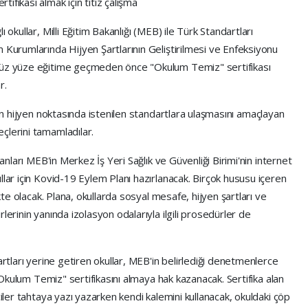
ifikası almak için titiz çalışma
 okullar, Milli Eğitim Bakanlığı (MEB) ile Türk Standartları
 Kurumlarında Hijyen Şartlarının Geliştirilmesi ve Enfeksiyonu
yüz yüze eğitime geçmeden önce "Okulum Temiz" sertifikası
r.
arın hijyen noktasında istenilen standartlara ulaşmasını amaçlayan
çlerini tamamladılar.
manları MEB'in Merkez İş Yeri Sağlık ve Güvenliği Birimi'nin internet
llar için Kovid-19 Eylem Planı hazırlanacak. Birçok hususu içeren
ikte olacak. Plana, okullarda sosyal mesafe, hijyen şartları ve
lerinin yanında izolasyon odalarıyla ilgili prosedürler de
artları yerine getiren okullar, MEB'in belirlediği denetmenlerce
 "Okulum Temiz" sertifikasını almaya hak kazanacak. Sertifika alan
ciler tahtaya yazı yazarken kendi kalemini kullanacak, okuldaki çöp