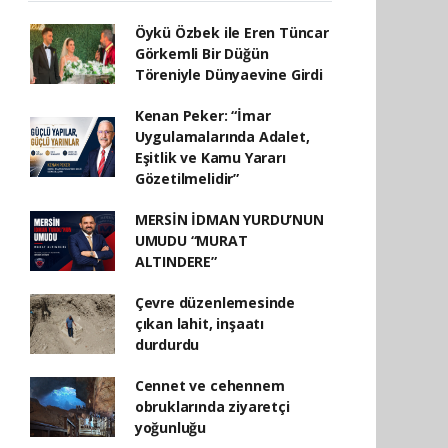
Öykü Özbek ile Eren Tüncar
Görkemli Bir Düğün
Töreniyle Dünyaevine Girdi
Kenan Peker: “İmar
Uygulamalarında Adalet,
Eşitlik ve Kamu Yararı
Gözetilmelidir”
MERSİN İDMAN YURDU’NUN
UMUDU “MURAT
ALTINDERE”
Çevre düzenlemesinde
çıkan lahit, inşaatı
durdurdu
Cennet ve cehennem
obruklarında ziyaretçi
yoğunluğu