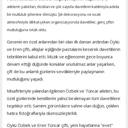
ailelerin yakınları, dostları ve çok sayıda davetlinin katılımıyla adeta
bir mutluluk şölenine dönüştü. Şık dekorasyonu ve sıcak
atmosferiyle dikkat çeken organizasyonda davetliler, genç çiftin
mutluluğuna ortak oldu.
Gecenin en özel anlarından biri olan ilk dansın ardından Öykü
ve Eren çifti, alkışlar eşliğinde pastalarını keserek davetlilerin
tebriklerini kabul etti. Müzik ve eğlencenin gece boyunca
devam ettiği düğünde konuklar unutulmaz anlar yaşarken,
çift de bu anlamlı günlerini sevdikleriyle paylaşmanın
mutluluğunu yaşadı.
Misafirleriyle yakından ilgilenen Özbek ve Tüncar aileleri, bu
özel günlerinde kendilerini yalnız bırakmayan tüm davetlilere
teşekkür etti. Samimi görüntülere sahne olan düğün, çekilen
hatıra fotoğraflarıyla ölümsüzleştirildi.
Öykü Özbek ve Eren Tüncar çifti, yeni hayatlarına "evet"