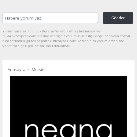
Gönder
Yorum yazarak Topluluk Kuralları’nı kabul etmiş bulunuyor ve
cukurovaexpres.com sitesine yaptığınız yorumunuzla ilgili doğrudan veya dolaylı
tüm sorumluluğu tek başınıza üstleniyorsunuz. Yazılan tüm yorumlardan site
yönetimi hiçbir şekilde sorumlu tutulamaz.
Anasayfa
Mersin