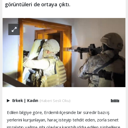
görüntüleri de ortaya çıktı.
Erkek
|
Kadın
(Haberi Sesli Oku)
Edilen bilgiye göre, Erdemli ilçesinde bir süredir bazı iş
yerlerini kurşunlayan, haraç isteyip tehdit eden, zorla senet
imzalatıp yağma gibi olaylara karıştığı iddia edilen şüphelilere