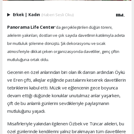
Erkek
|
Kadın
(Haberi Sesli Oku)
Panorama Life Center
'da gerçekleştirilen düğün töreni,
ailelerin yakınları, dostları ve çok sayıda davetlinin katılımıyla adeta
bir mutluluk şölenine dönüştü. Şık dekorasyonu ve sıcak
atmosferiyle dikkat çeken organizasyonda davetliler, genç çiftin
mutluluğuna ortak oldu.
Gecenin en özel anlarından biri olan ilk dansın ardından Öykü
ve Eren çifti, alkışlar eşliğinde pastalarını keserek davetlilerin
tebriklerini kabul etti. Müzik ve eğlencenin gece boyunca
devam ettiği düğünde konuklar unutulmaz anlar yaşarken,
çift de bu anlamlı günlerini sevdikleriyle paylaşmanın
mutluluğunu yaşadı.
Misafirleriyle yakından ilgilenen Özbek ve Tüncar aileleri, bu
özel günlerinde kendilerini yalnız bırakmayan tüm davetlilere