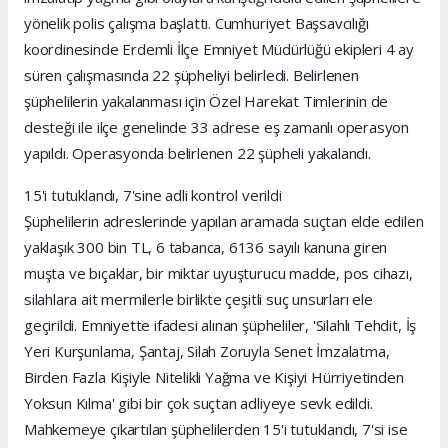
yönelik polis çalışma başlattı. Cumhuriyet Başsavcılığı
koordinesinde Erdemli İlçe Emniyet Müdürlüğü ekipleri 4 ay
süren çalışmasında 22 şüpheliyi belirledi. Belirlenen
şüphelilerin yakalanması için Özel Harekat Timlerinin de
desteği ile ilçe genelinde 33 adrese eş zamanlı operasyon
yapıldı. Operasyonda belirlenen 22 şüpheli yakalandı.
15'i tutuklandı, 7'sine adli kontrol verildi
Şüphelilerin adreslerinde yapılan aramada suçtan elde edilen
yaklaşık 300 bin TL, 6 tabanca, 6136 sayılı kanuna giren
muşta ve bıçaklar, bir miktar uyuşturucu madde, pos cihazı,
silahlara ait mermilerle birlikte çeşitli suç unsurları ele
geçirildi. Emniyette ifadesi alınan şüpheliler, 'Silahlı Tehdit, İş
Yeri Kurşunlama, Şantaj, Silah Zoruyla Senet İmzalatma,
Birden Fazla Kişiyle Nitelikli Yağma ve Kişiyi Hürriyetinden
Yoksun Kılma' gibi bir çok suçtan adliyeye sevk edildi.
Mahkemeye çıkartılan şüphelilerden 15'i tutuklandı, 7'si ise