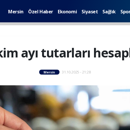
Mersin
Özel Haber
Ekonomi
Siyaset
Sağlık
Spo
im ayı tutarları hesapl
31.10.2025 - 21:28
Mersin