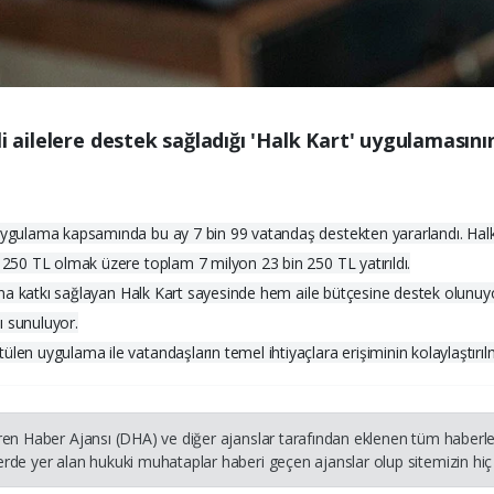
li ailelere destek sağladığı 'Halk Kart' uygulamasın
n uygulama kapsamında bu ay 7 bin 99 vatandaş destekten yararlandı. Hal
 1250 TL olmak üzere toplam 7 milyon 23 bin 250 TL yatırıldı.
arına katkı sağlayan Halk Kart sayesinde hem aile bütçesine destek olunuy
ı sunuluyor.
ülen uygulama ile vatandaşların temel ihtiyaçlara erişiminin kolaylaştırı
ren Haber Ajansı (DHA) ve diğer ajanslar tarafından eklenen tüm haberler
rde yer alan hukuki muhataplar haberi geçen ajanslar olup sitemizin hiç 