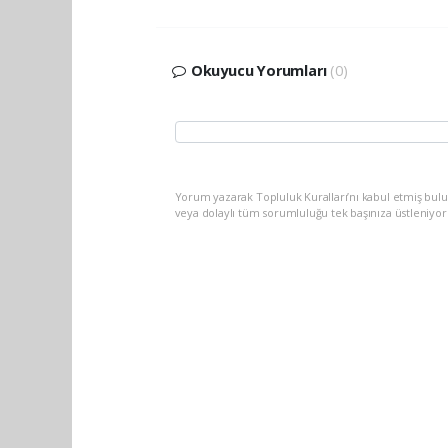
Okuyucu Yorumları
(0)
Yorum yazarak Topluluk Kuralları’nı kabul etmiş bul
veya dolaylı tüm sorumluluğu tek başınıza üstleniyo