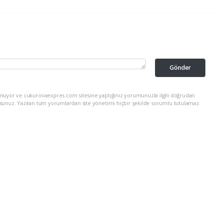
Gönder
unuyor ve cukurovaexpres.com sitesine yaptığınız yorumunuzla ilgili doğrudan
rsunuz. Yazılan tüm yorumlardan site yönetimi hiçbir şekilde sorumlu tutulamaz.