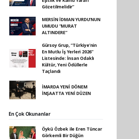
Eşitlik ve Kamu Yararı
Gözetilmelidir”
MERSİN İDMAN YURDU’NUN
UMUDU “MURAT
ALTINDERE”
Gürsoy Grup, “Türkiye’nin
En Mutlu İş Yerleri 2026”
Listesinde: İnsan Odaklı
Kültür, Yeni Ödüllerle
Taçlandı
İMARDA YENİ DÖNEM
İNŞAATTA YENİ DÜZEN
En Çok Okunanlar
Öykü Özbek ile Eren Tüncar
Görkemli Bir Düğün