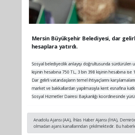
Mersin Büyükşehir Belediyesi, dar gelir
hesaplara yatırdı.
Sosyal belediyecilik anlayışı doğrultusunda sürdürüle
kişinin hesabına 750 TL, 3 bin 398 kişinin hesabına ise
Dar gelirli vatandaşların temel ihtiyaçlarını karşılamal
market ve bakkallardan yapılmasıyla kent esnafına katk
Sosyal Hizmetler Dairesi Başkanlığı koordinesinde yürüt
Anadolu Ajansı (AA), İhlas Haber Ajansı (İHA), Demirö
olmadan ajans kanallarından çekilmektedir. Bu haberle