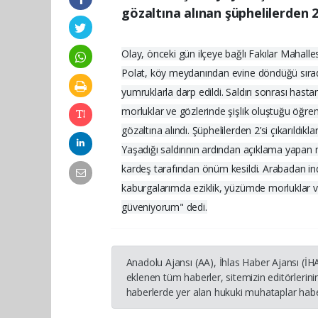
gözaltına alınan şüphelilerden 2
Olay, önceki gün ilçeye bağlı Fakılar Mahal
Polat, köy meydanından evine döndüğü sırada 
yumruklarla darp edildi. Saldırı sonrası hast
morluklar ve gözlerinde şişlik oluştuğu öğreni
gözaltına alındı. Şüphelilerden 2’si çıkarıldık
Yaşadığı saldırının ardından açıklama yapa
kardeş tarafından önüm kesildi. Arabadan ind
kaburgalarımda eziklik, yüzümde morluklar ve
güveniyorum" dedi.
Anadolu Ajansı (AA), İhlas Haber Ajansı (İ
eklenen tüm haberler, sitemizin editörleri
haberlerde yer alan hukuki muhataplar haber