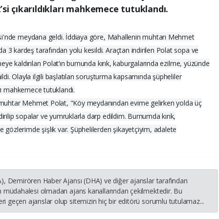
’si çıkarıldıkları mahkemece tutuklandı.
lesi'nde meydana geldi. İddiaya göre, Mahallenin muhtarı Mehmet
3 kardeş tarafından yolu kesildi. Araçtan indirilen Polat sopa ve
aneye kaldırılan Polat’ın burnunda kırık, kaburgalarında ezilme, yüzünde
ldi. Olayla ilgili başlatılan soruşturma kapsamında şüpheliler
ları mahkemece tutuklandı.
n muhtar Mehmet Polat, "Köy meydanından evime gelirken yolda üç
irilip sopalar ve yumruklarla darp edildim. Burnumda kırık,
 gözlerimde şişlik var. Şüphelilerden şikayetçiyim, adalete
HA), Demirören Haber Ajansı (DHA) ve diğer ajanslar tarafından
nin müdahalesi olmadan ajans kanallarından çekilmektedir. Bu
i geçen ajanslar olup sitemizin hiç bir editörü sorumlu tutulamaz...