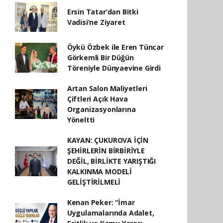
Ersin Tatar’dan Bitki
Vadisi’ne Ziyaret
Öykü Özbek ile Eren Tüncar
Görkemli Bir Düğün
Töreniyle Dünyaevine Girdi
Artan Salon Maliyetleri
Çiftleri Açık Hava
Organizasyonlarına
Yöneltti
KAYAN: ÇUKUROVA İÇİN
ŞEHİRLERİN BİRBİRİYLE
DEĞİL, BİRLİKTE YARIŞTIĞI
KALKINMA MODELİ
GELİŞTİRİLMELİ
Kenan Peker: “İmar
Uygulamalarında Adalet,