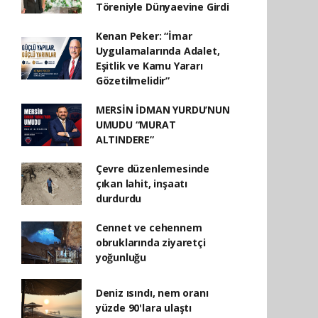
Töreniyle Dünyaevine Girdi
Kenan Peker: “İmar
Uygulamalarında Adalet,
Eşitlik ve Kamu Yararı
Gözetilmelidir”
MERSİN İDMAN YURDU’NUN
UMUDU “MURAT
ALTINDERE”
Çevre düzenlemesinde
çıkan lahit, inşaatı
durdurdu
Cennet ve cehennem
obruklarında ziyaretçi
yoğunluğu
Deniz ısındı, nem oranı
yüzde 90'lara ulaştı