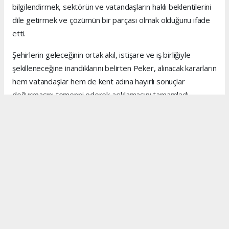
bilgilendirmek, sektörün ve vatandaşların haklı beklentilerini
dile getirmek ve çözümün bir parçası olmak olduğunu ifade
etti.
Şehirlerin geleceğinin ortak akıl, istişare ve iş birliğiyle
şekilleneceğine inandıklarını belirten Peker, alınacak kararların
hem vatandaşlar hem de kent adına hayırlı sonuçlar
doğurmasını temenni ederek açıklamasını tamamladı.
Anadolu Ajansı (AA), İhlas Haber Ajansı (İHA), Demirören
Haber Ajansı (DHA) ve diğer ajanslar tarafından eklenen
tüm haberler, sitemizin editörlerinin müdahalesi olmadan
ajans kanallarından çekilmektedir. Bu haberlerde yer alan
hukuki muhataplar haberi geçen ajanslar olup sitemizin hiç
bir editörü sorumlu tutulamaz...