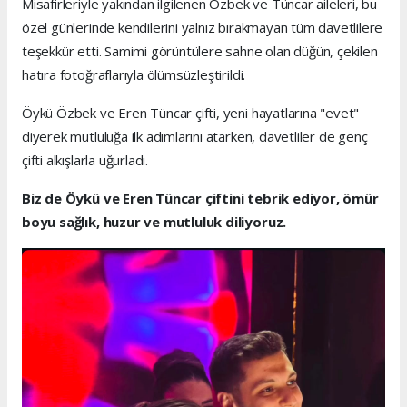
Misafirleriyle yakından ilgilenen Özbek ve Tüncar aileleri, bu
özel günlerinde kendilerini yalnız bırakmayan tüm davetlilere
teşekkür etti. Samimi görüntülere sahne olan düğün, çekilen
hatıra fotoğraflarıyla ölümsüzleştirildi.
Öykü Özbek ve Eren Tüncar çifti, yeni hayatlarına "evet"
diyerek mutluluğa ilk adımlarını atarken, davetliler de genç
çifti alkışlarla uğurladı.
Biz de Öykü ve Eren Tüncar çiftini tebrik ediyor, ömür
boyu sağlık, huzur ve mutluluk diliyoruz.