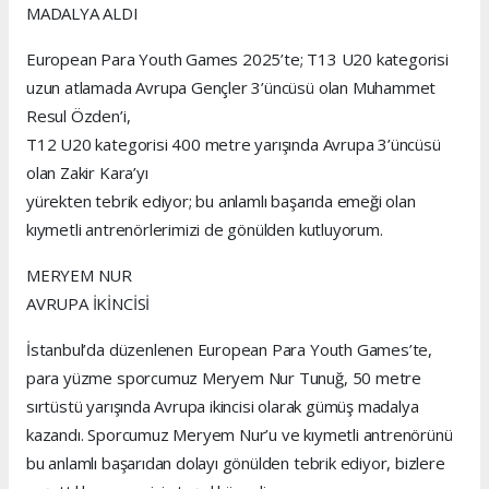
MADALYA ALDI
European Para Youth Games 2025’te; T13 U20 kategorisi
uzun atlamada Avrupa Gençler 3’üncüsü olan Muhammet
Resul Özden’i,
T12 U20 kategorisi 400 metre yarışında Avrupa 3’üncüsü
olan Zakir Kara’yı
yürekten tebrik ediyor; bu anlamlı başarıda emeği olan
kıymetli antrenörlerimizi de gönülden kutluyorum.
MERYEM NUR
AVRUPA İKİNCİSİ
İstanbul’da düzenlenen European Para Youth Games’te,
para yüzme sporcumuz Meryem Nur Tunuğ, 50 metre
sırtüstü yarışında Avrupa ikincisi olarak gümüş madalya
kazandı. Sporcumuz Meryem Nur’u ve kıymetli antrenörünü
bu anlamlı başarıdan dolayı gönülden tebrik ediyor, bizlere