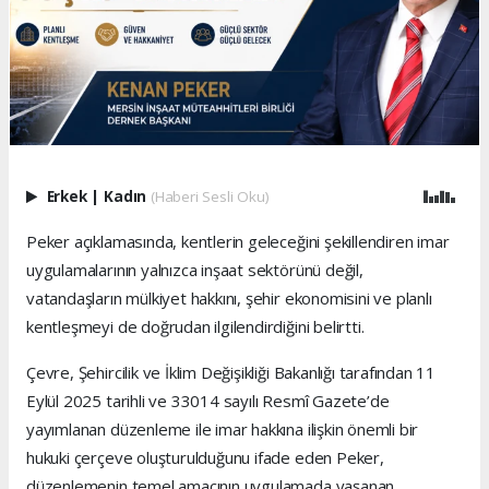
Erkek
|
Kadın
(Haberi Sesli Oku)
Peker açıklamasında, kentlerin geleceğini şekillendiren imar
uygulamalarının yalnızca inşaat sektörünü değil,
vatandaşların mülkiyet hakkını, şehir ekonomisini ve planlı
kentleşmeyi de doğrudan ilgilendirdiğini belirtti.
Çevre, Şehircilik ve İklim Değişikliği Bakanlığı tarafından 11
Eylül 2025 tarihli ve 33014 sayılı Resmî Gazete’de
yayımlanan düzenleme ile imar hakkına ilişkin önemli bir
hukuki çerçeve oluşturulduğunu ifade eden Peker,
düzenlemenin temel amacının uygulamada yaşanan