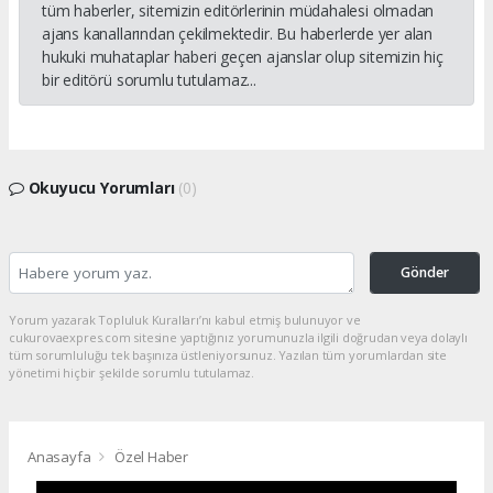
tüm haberler, sitemizin editörlerinin müdahalesi olmadan
ajans kanallarından çekilmektedir. Bu haberlerde yer alan
hukuki muhataplar haberi geçen ajanslar olup sitemizin hiç
bir editörü sorumlu tutulamaz...
Okuyucu Yorumları
(0)
Gönder
Yorum yazarak Topluluk Kuralları’nı kabul etmiş bulunuyor ve
cukurovaexpres.com sitesine yaptığınız yorumunuzla ilgili doğrudan veya dolaylı
tüm sorumluluğu tek başınıza üstleniyorsunuz. Yazılan tüm yorumlardan site
yönetimi hiçbir şekilde sorumlu tutulamaz.
Anasayfa
Özel Haber