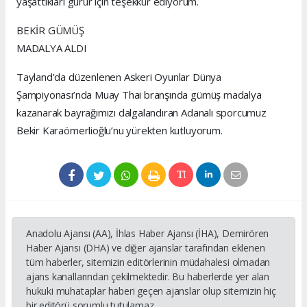
yaşattıkları gurur için teşekkür ediyorum.
BEKİR GÜMÜŞ
MADALYA ALDI
Tayland’da düzenlenen Askeri Oyunlar Dünya
Şampiyonası’nda Muay Thai branşında gümüş madalya
kazanarak bayrağımızı dalgalandıran Adanalı sporcumuz
Bekir Karaömerlioğlu’nu yürekten kutluyorum.
Anadolu Ajansı (AA), İhlas Haber Ajansı (İHA), Demirören
Haber Ajansı (DHA) ve diğer ajanslar tarafından eklenen
tüm haberler, sitemizin editörlerinin müdahalesi olmadan
ajans kanallarından çekilmektedir. Bu haberlerde yer alan
hukuki muhataplar haberi geçen ajanslar olup sitemizin hiç
bir editörü sorumlu tutulamaz...