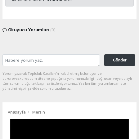
Okuyucu Yorumları
(0)
Gönder
Yorum yazarak Topluluk Kuralları’nı kabul etmiş bulunuyor ve
cukurovaexpres.com sitesine yaptığınız yorumunuzla ilgili doğrudan veya dolaylı
tüm sorumluluğu tek başınıza üstleniyorsunuz. Yazılan tüm yorumlardan site
yönetimi hiçbir şekilde sorumlu tutulamaz.
Anasayfa
Mersin