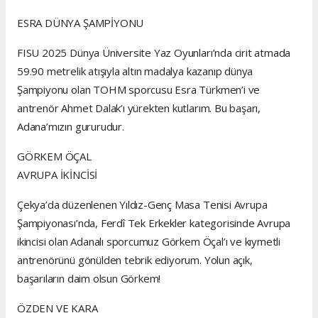
ESRA DÜNYA ŞAMPİYONU
FISU 2025 Dünya Üniversite Yaz Oyunları’nda cirit atmada
59.90 metrelik atışıyla altın madalya kazanıp dünya
Şampiyonu olan TOHM sporcusu Esra Türkmen’i ve
antrenör Ahmet Dalak’ı yürekten kutlarım. Bu başarı,
Adana’mızın gururudur.
GÖRKEM ÖÇAL
AVRUPA İKİNCİSİ
Çekya’da düzenlenen Yıldız-Genç Masa Tenisi Avrupa
Şampiyonası’nda, Ferdî Tek Erkekler kategorisinde Avrupa
ikincisi olan Adanalı sporcumuz Görkem Öçal’ı ve kıymetli
antrenörünü gönülden tebrik ediyorum. Yolun açık,
başarıların daim olsun Görkem!
ÖZDEN VE KARA