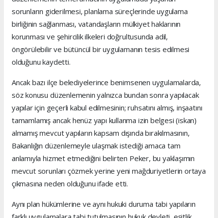
sorunların giderilmesi, planlama süreçlerinde uygulama
birliğinin sağlanması, vatandaşların mülkiyet haklarının
korunması ve şehircilik ilkeleri doğrultusunda adil,
öngörülebilir ve bütüncül bir uygulamanın tesis edilmesi
olduğunu kaydetti.
Ancak bazı ilçe belediyelerince benimsenen uygulamalarda,
söz konusu düzenlemenin yalnızca bundan sonra yapılacak
yapılar için geçerli kabul edilmesinin; ruhsatını almış, inşaatını
tamamlamış ancak henüz yapı kullanma izin belgesi (iskan)
almamış mevcut yapıların kapsam dışında bırakılmasının,
Bakanlığın düzenlemeyle ulaşmak istediği amaca tam
anlamıyla hizmet etmediğini belirten Peker, bu yaklaşımın
mevcut sorunları çözmek yerine yeni mağduriyetlerin ortaya
çıkmasına neden olduğunu ifade etti.
Aynı plan hükümlerine ve aynı hukuki duruma tabi yapıların
farklı uygulamalara tabi tutulmasının hukuk devleti, eşitlik,