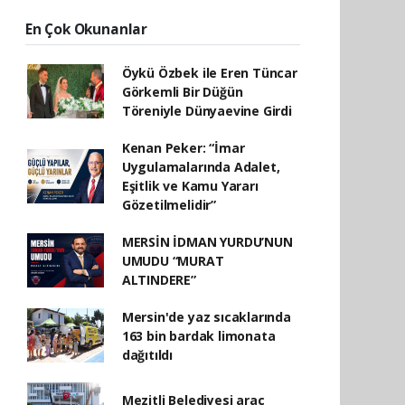
En Çok Okunanlar
Öykü Özbek ile Eren Tüncar
Görkemli Bir Düğün
Töreniyle Dünyaevine Girdi
Kenan Peker: “İmar
Uygulamalarında Adalet,
Eşitlik ve Kamu Yararı
Gözetilmelidir”
MERSİN İDMAN YURDU’NUN
UMUDU “MURAT
ALTINDERE”
Mersin'de yaz sıcaklarında
163 bin bardak limonata
dağıtıldı
Mezitli Belediyesi araç