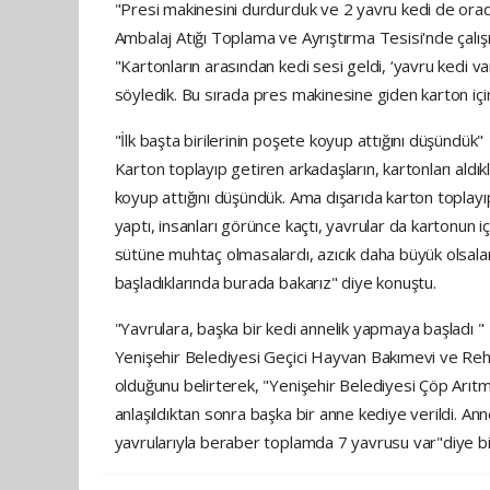
"Presi makinesini durdurduk ve 2 yavru kedi de ora
Ambalaj Atığı Toplama ve Ayrıştırma Tesisi'nde çalışır
"Kartonların arasından kedi sesi geldi, ‘yavru kedi 
söyledik. Bu sırada pres makinesine giden karton için
"İlk başta birilerinin poşete koyup attığını düşündük"
Karton toplayıp getiren arkadaşların, kartonları aldıkl
koyup attığını düşündük. Ama dışarıda karton toplayıp
yaptı, insanları görünce kaçtı, yavrular da kartonun
sütüne muhtaç olmasalardı, azıcık daha büyük olsal
başladıklarında burada bakarız" diye konuştu.
"Yavrulara, başka bir kedi annelik yapmaya başladı "
Yenişehir Belediyesi Geçici Hayvan Bakımevi ve Reha
olduğunu belirterek, "Yenişehir Belediyesi Çöp Arıtma
anlaşıldıktan sonra başka bir anne kediye verildi. An
yavrularıyla beraber toplamda 7 yavrusu var"diye bil