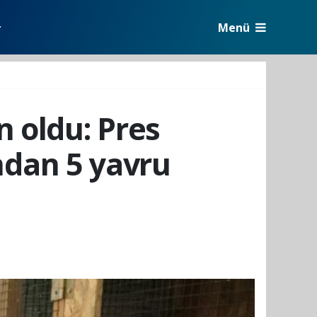
Menü
r
 oldu: Pres
ndan 5 yavru