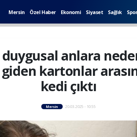
Mersin
Özel Haber
Ekonomi
Siyaset
Sağlık
Spo
 duygusal anlara neden
giden kartonlar arası
kedi çıktı
20.03.2025 - 10:55
Mersin