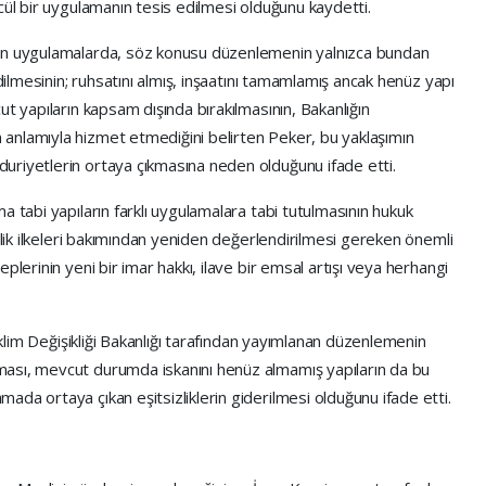
cül bir uygulamanın tesis edilmesi olduğunu kaydetti.
nen uygulamalarda, söz konusu düzenlemenin yalnızca bundan
edilmesinin; ruhsatını almış, inşaatını tamamlamış ancak henüz yapı
t yapıların kapsam dışında bırakılmasının, Bakanlığın
anlamıyla hizmet etmediğini belirten Peker, bu yaklaşımın
uriyetlerin ortaya çıkmasına neden olduğunu ifade etti.
a tabi yapıların farklı uygulamalara tabi tutulmasının hukuk
nlik ilkeleri bakımından yeniden değerlendirilmesi gereken önemli
plerinin yeni bir imar hakkı, ilave bir emsal artışı veya herhangi
 İklim Değişikliği Bakanlığı tarafından yayımlanan düzenlemenin
ası, mevcut durumda iskanını henüz almamış yapıların da bu
da ortaya çıkan eşitsizliklerin giderilmesi olduğunu ifade etti.