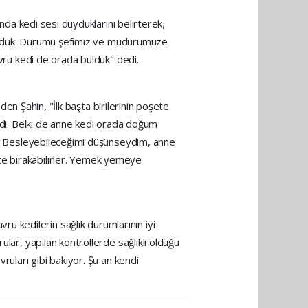
ında kedi sesi duyduklarını belirterek,
i bulduk. Durumu şefimiz ve müdürümüze
avru kedi de orada bulduk" dedi.
eden Şahin, "İlk başta birilerinin poşete
dedi. Belki de anne kedi orada doğum
ar. Besleyebileceğimi düşünseydim, anne
ze bırakabilirler. Yemek yemeye
 kedilerin sağlık durumlarının iyi
lar, yapılan kontrollerde sağlıklı olduğu
ruları gibi bakıyor. Şu an kendi