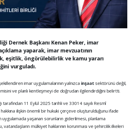
rliği Dernek Başkanı Kenan Peker, imar
ir açıklama yaparak, imar mevzuatının
 eşitlik, öngörülebilirlik ve kamu yararı
ğini vurguladı.
şekillendiren imar uygulamalarının yalnızca
inşaat
sektörünü değil,
isini ve planlı kentleşmeyi de doğrudan ilgilendirdiğini belirtti.
lığı tarafından 11 Eylül 2025 tarihli ve 33014 sayılı Resmî
akkına ilişkin önemli bir hukuki çerçeve oluşturulduğunu ifade
 uygulamada yaşanan sorunların giderilmesi, planlama
 vatandaşların mülkiyet haklarının korunması ve şehircilik ilkeleri