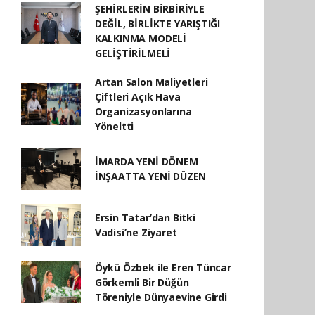
ŞEHİRLERİN BİRBİRİYLE
DEĞİL, BİRLİKTE YARIŞTIĞI
KALKINMA MODELİ
GELİŞTİRİLMELİ
Artan Salon Maliyetleri
Çiftleri Açık Hava
Organizasyonlarına
Yöneltti
İMARDA YENİ DÖNEM
İNŞAATTA YENİ DÜZEN
Ersin Tatar’dan Bitki
Vadisi’ne Ziyaret
Öykü Özbek ile Eren Tüncar
Görkemli Bir Düğün
Töreniyle Dünyaevine Girdi