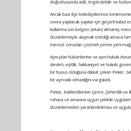
doğrultusunda adil, öngörülebilir ve bütün
Ancak bazı ilçe belediyelerince benimse
sonra yapılacak yapılar için geçerli kabul 
kullanma izin belgesi (iskan) almamış mevcu
düzenlemeyle ulaşmak istediği amaca tam 
mevcut sorunları çözmek yerine yeni mağd
Aynı plan hükümlerine ve aynı hukuki durum
devleti, eşitlik, hakkaniyet ve hukuki güve
bir husus olduğuna dikkat çeken Peker, tale
bir ayrıcalık olmadığını vurguladı.
Peker, beklentilerinin Çevre, Şehircilik ve
ruhuna ve amacına uygun şekilde uygulanm
düzenlemeden yararlandırılması ve uygulama