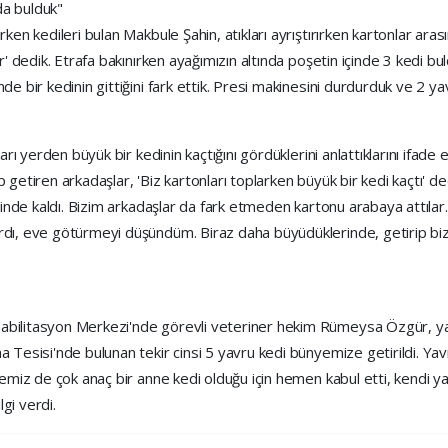
da bulduk"
ken kedileri bulan Makbule Şahin, atıkları ayrıştırırken kartonlar aras
var' dedik. Etrafa bakınırken ayağımızın altında poşetin içinde 3 ked
de bir kedinin gittiğini fark ettik. Presi makinesini durdurduk ve 2 y
arı yerden büyük bir kedinin kaçtığını gördüklerini anlattıklarını ifade 
 getiren arkadaşlar, 'Biz kartonları toplarken büyük bir kedi kaçtı' 
 içinde kaldı. Bizim arkadaşlar da fark etmeden kartonu arabaya attıl
ardı, eve götürmeyi düşündüm. Biraz daha büyüdüklerinde, getirip bi
bilitasyon Merkezi'nde görevli veteriner hekim Rümeysa Özgür, yavru
 Tesisi'nde bulunan tekir cinsi 5 yavru kedi bünyemize getirildi. Yavru
nemiz de çok anaç bir anne kedi olduğu için hemen kabul etti, kendi yav
gi verdi.