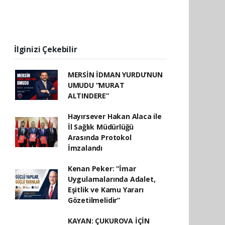
İlginizi Çekebilir
MERSİN İDMAN YURDU’NUN
UMUDU “MURAT
ALTINDERE”
Hayırsever Hakan Alaca ile
İl Sağlık Müdürlüğü
Arasında Protokol
İmzalandı
Kenan Peker: “İmar
Uygulamalarında Adalet,
Eşitlik ve Kamu Yararı
Gözetilmelidir”
KAYAN: ÇUKUROVA İÇİN