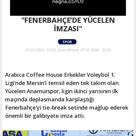
"FENERBAHÇE’DE YÜCELEN
İMZASI"
SPOR
07.01.2026 - 13:50, Güncelleme: 07.01.2026 - 13:50
Arabica Coffee House Erkekler Voleybol 1.
Ligi’nde Mersin’i temsil eden tek takım olan
Yücelen Anamurspor, ligin ikinci yarısının ilk
maçında deplasmanda karşılaştığı
Fenerbahçe’yi tie-break setinde mağlup ederek
önemli bir galibiyete imza attı.