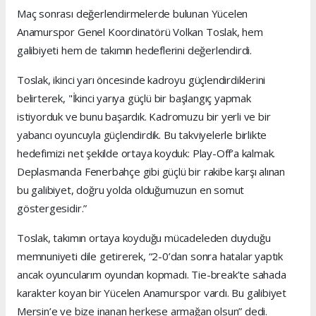
Maç sonrası değerlendirmelerde bulunan Yücelen
Anamurspor Genel Koordinatörü Volkan Toslak, hem
galibiyeti hem de takımın hedeflerini değerlendirdi.
Toslak, ikinci yarı öncesinde kadroyu güçlendirdiklerini
belirterek, "İkinci yarıya güçlü bir başlangıç yapmak
istiyorduk ve bunu başardık. Kadromuzu bir yerli ve bir
yabancı oyuncuyla güçlendirdik. Bu takviyelerle birlikte
hedefimizi net şekilde ortaya koyduk: Play-Off’a kalmak.
Deplasmanda Fenerbahçe gibi güçlü bir rakibe karşı alınan
bu galibiyet, doğru yolda olduğumuzun en somut
göstergesidir.”
Toslak, takımın ortaya koyduğu mücadeleden duyduğu
memnuniyeti dile getirerek, “2-0’dan sonra hatalar yaptık
ancak oyuncularım oyundan kopmadı. Tie-break’te sahada
karakter koyan bir Yücelen Anamurspor vardı. Bu galibiyet
Mersin’e ve bize inanan herkese armağan olsun” dedi.