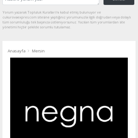
Yorum yazarak Topluluk Kuralları’nı kabul etmiş bulunuyor ve
cukurovaexpres.com sitesine yaptığınız yorumunuzla ilgili doğrudan veya dolaylı
tüm sorumluluğu tek başınıza üstleniyorsunuz. Yazılan tüm yorumlardan site
yönetimi hiçbir şekilde sorumlu tutulamaz.
Anasayfa
Mersin