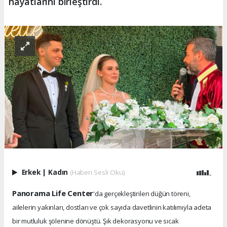
hayatlarını birleştirdi.
Erkek
|
Kadın
(Haberi Sesli Oku)
Panorama Life Center
'da gerçekleştirilen düğün töreni,
ailelerin yakınları, dostları ve çok sayıda davetlinin katılımıyla adeta
bir mutluluk şölenine dönüştü. Şık dekorasyonu ve sıcak