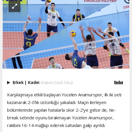
Erkek
|
Kadın
(Haberi Sesli Oku)
Karşılaşmaya etkili başlayan Yücelen Anamurspor, ilk iki seti
kazanarak 2-0’lık üstünlüğü yakaladı. Maçın ilerleyen
bölümlerinde yapılan hatalarla skor 2-2’ye gelse de, tie-
break setinde oyunu bırakmayan Yücelen Anamurspor,
rakibini 16-14 mağlup ederek sahadan galip ayrıldı.