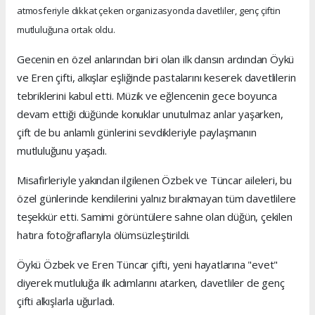
atmosferiyle dikkat çeken organizasyonda davetliler, genç çiftin
mutluluğuna ortak oldu.
Gecenin en özel anlarından biri olan ilk dansın ardından Öykü
ve Eren çifti, alkışlar eşliğinde pastalarını keserek davetlilerin
tebriklerini kabul etti. Müzik ve eğlencenin gece boyunca
devam ettiği düğünde konuklar unutulmaz anlar yaşarken,
çift de bu anlamlı günlerini sevdikleriyle paylaşmanın
mutluluğunu yaşadı.
Misafirleriyle yakından ilgilenen Özbek ve Tüncar aileleri, bu
özel günlerinde kendilerini yalnız bırakmayan tüm davetlilere
teşekkür etti. Samimi görüntülere sahne olan düğün, çekilen
hatıra fotoğraflarıyla ölümsüzleştirildi.
Öykü Özbek ve Eren Tüncar çifti, yeni hayatlarına "evet"
diyerek mutluluğa ilk adımlarını atarken, davetliler de genç
çifti alkışlarla uğurladı.