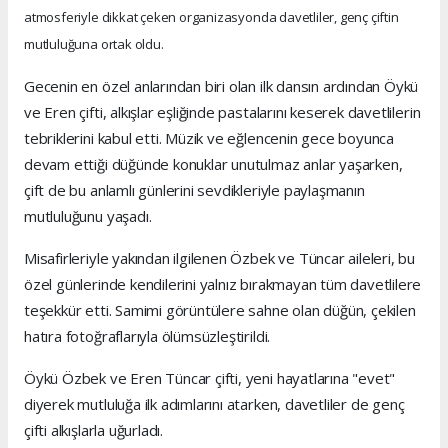
atmosferiyle dikkat çeken organizasyonda davetliler, genç çiftin
mutluluğuna ortak oldu.
Gecenin en özel anlarından biri olan ilk dansın ardından Öykü
ve Eren çifti, alkışlar eşliğinde pastalarını keserek davetlilerin
tebriklerini kabul etti. Müzik ve eğlencenin gece boyunca
devam ettiği düğünde konuklar unutulmaz anlar yaşarken,
çift de bu anlamlı günlerini sevdikleriyle paylaşmanın
mutluluğunu yaşadı.
Misafirleriyle yakından ilgilenen Özbek ve Tüncar aileleri, bu
özel günlerinde kendilerini yalnız bırakmayan tüm davetlilere
teşekkür etti. Samimi görüntülere sahne olan düğün, çekilen
hatıra fotoğraflarıyla ölümsüzleştirildi.
Öykü Özbek ve Eren Tüncar çifti, yeni hayatlarına "evet"
diyerek mutluluğa ilk adımlarını atarken, davetliler de genç
çifti alkışlarla uğurladı.