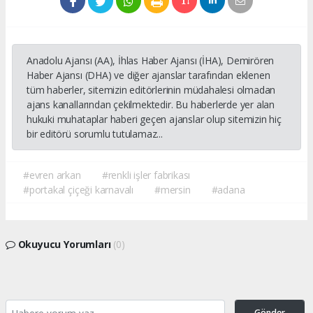
Anadolu Ajansı (AA), İhlas Haber Ajansı (İHA), Demirören
Haber Ajansı (DHA) ve diğer ajanslar tarafından eklenen
tüm haberler, sitemizin editörlerinin müdahalesi olmadan
ajans kanallarından çekilmektedir. Bu haberlerde yer alan
hukuki muhataplar haberi geçen ajanslar olup sitemizin hiç
bir editörü sorumlu tutulamaz...
#evren arkan
#renkli işler fabrikası
#portakal çiçeği karnavalı
#mersin
#adana
Okuyucu Yorumları
(0)
Gönder