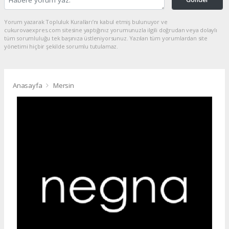
Yorum yazarak Topluluk Kuralları’nı kabul etmiş bulunuyor ve
cukurovaexpres.com sitesine yaptığınız yorumunuzla ilgili doğrudan veya dolaylı
tüm sorumluluğu tek başınıza üstleniyorsunuz. Yazılan tüm yorumlardan site
yönetimi hiçbir şekilde sorumlu tutulamaz.
Anasayfa
Mersin