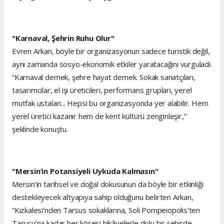
"Karnaval, Şehrin Ruhu Olur"
Evren Arkan, böyle bir organizasyonun sadece turistik değil,
aynı zamanda sosyo-ekonomik etkiler yaratacağını vurguladı.
“Karnaval demek, şehre hayat demek. Sokak sanatçıları,
tasarımcılar, el işi üreticileri, performans grupları, yerel
mutfak ustaları... Hepsi bu organizasyonda yer alabilir. Hem
yerel üretici kazanır hem de kent kültürü zenginleşir,”
şeklinde konuştu.
"Mersin’in Potansiyeli Uykuda Kalmasın"
Mersin’in tarihsel ve doğal dokusunun da böyle bir etkinliği
destekleyecek altyapıya sahip olduğunu belirten Arkan,
“Kızkalesi’nden Tarsus sokaklarına, Soli Pompeiopolis’ten
Taşucu’na kadar her köşesi hikâyelerle dolu bir şehirde