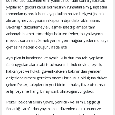
söz konusu düzenlemenin yalnızca bundan sonra yapılacak
yapılar için geçerli kabul edilmesinin; ruhsatını almış, inşaatını
tamamlamış ancak henüz yapı kullanma izin belgesi (iskan)
almamış mevcut yapıların kapsam dışında bırakılmasının,
Bakanlığın düzenlemeyle ulaşmak istediği amaca tam
anlamıyla hizmet etmediğini belirten Peker, bu yaklaşımın
mevcut sorunları çözmek yerine yeni mağduriyetlerin ortaya
çıkmasına neden olduğunu ifade etti.
Aynı plan hükümlerine ve aynı hukuki duruma tabi yapıların
farklı uygulamalara tabi tutulmasının hukuk devleti, eşitlik,
hakkaniyet ve hukuki güvenlik ilkeleri bakımından yeniden
değerlendirilmesi gereken önemli bir husus olduğuna dikkat
çeken Peker, taleplerinin yeni bir imar hakkı, ilave bir emsal
artışı veya herhangi bir ayrıcalık olmadığını vurguladı.
Peker, beklentilerinin Çevre, Şehircilik ve İklim Değişikliği
Bakanlığı tarafından yayımlanan düzenlemenin ruhuna ve