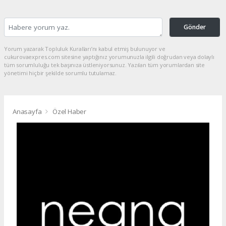
Gönder
Yorum yazarak Topluluk Kuralları’nı kabul etmiş bulunuyor ve
cukurovaexpres.com sitesine yaptığınız yorumunuzla ilgili doğrudan veya dolaylı
tüm sorumluluğu tek başınıza üstleniyorsunuz. Yazılan tüm yorumlardan site
yönetimi hiçbir şekilde sorumlu tutulamaz.
Anasayfa
Özel Haber