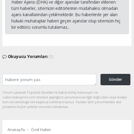
Haber Ajansı (DHA) ve diğer ajanslar tarafından eklenen
tüm haberler, sitemizin editörlerinin müdahalesi olmadan
ajans kanallarından çekilmektedir. Bu haberlerde yer alan
hukuki muhataplar haberi geçen ajanslar olup sitemizin hiç
bir editörü sorumlu tutulamaz...
Okuyucu Yorumları
(0)
Gönder
Yorum yazarak Topluluk Kuralları’nı kabul etmiş bulunuyor ve
cukurovaexpres.com sitesine yaptığınız yorumunuzla ilgili doğrudan veya dolaylı
tüm sorumluluğu tek başınıza üstleniyorsunuz. Yazılan tüm yorumlardan site
yönetimi hiçbir şekilde sorumlu tutulamaz.
Anasayfa
Özel Haber