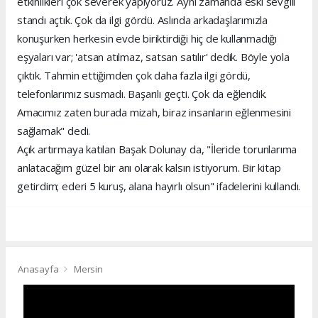
etkinlikleri çok severek yapıyoruz. Aynı zamanda eski sevgili
standı açtık. Çok da ilgi gördü. Aslında arkadaşlarımızla
konuşurken herkesin evde biriktirdiği hiç de kullanmadığı
eşyaları var; 'atsan atılmaz, satsan satılır' dedik. Böyle yola
çıktık. Tahmin ettiğimden çok daha fazla ilgi gördü,
telefonlarımız susmadı. Başarılı geçti. Çok da eğlendik.
Amacımız zaten burada mizah, biraz insanların eğlenmesini
sağlamak" dedi.
Açık artırmaya katılan Başak Dolunay da, "İleride torunlarıma
anlatacağım güzel bir anı olarak kalsın istiyorum. Bir kitap
getirdim; ederi 5 kuruş, alana hayırlı olsun" ifadelerini kullandı.
Anasayfa
Mersin