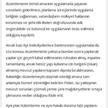
düzenlemenin temel amacının uygulamada yaşanan
sorunların giderilmesi, planlama süreçlerinde uygulama
birliğinin sağlanması, vatandaşların mülkiyet haklarının
korunması ve şehircilik ilkeleri doğrultusunda adil,
öngörülebilir ve bütüncül bir uygulamanın tesis edilmesi
olduğunu kaydetti.
Ancak bazı ilçe belediyelerince benimsenen uygulamalarda,
söz konusu düzenlemenin yalnızca bundan sonra yapılacak
yapılar için geçerli kabul edilmesinin; ruhsatını almış, inşaatını
tamamlamış ancak henüz yapı kullanma izin belgesi (iskan)
almamış mevcut yapıların kapsam dışında bırakılmasının,
Bakanlığın düzenlemeyle ulaşmak istediği amaca tam
anlamıyla hizmet etmediğini belirten Peker, bu yaklaşımın
mevcut sorunları çözmek yerine yeni mağduriyetlerin ortaya
çıkmasına neden olduğunu ifade etti.
Aynı plan hükümlerine ve aynı hukuki duruma tabi yapıların