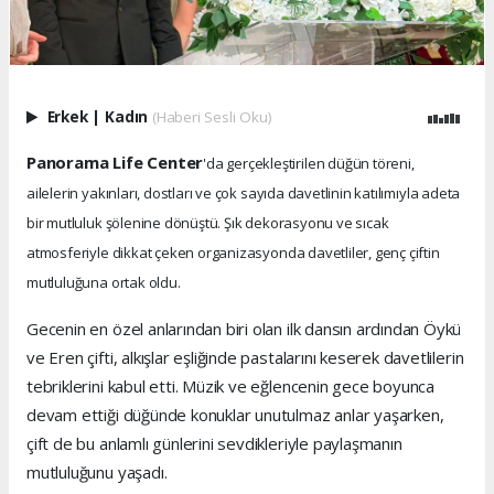
Erkek
|
Kadın
(Haberi Sesli Oku)
Panorama Life Center
'da gerçekleştirilen düğün töreni,
ailelerin yakınları, dostları ve çok sayıda davetlinin katılımıyla adeta
bir mutluluk şölenine dönüştü. Şık dekorasyonu ve sıcak
atmosferiyle dikkat çeken organizasyonda davetliler, genç çiftin
mutluluğuna ortak oldu.
Gecenin en özel anlarından biri olan ilk dansın ardından Öykü
ve Eren çifti, alkışlar eşliğinde pastalarını keserek davetlilerin
tebriklerini kabul etti. Müzik ve eğlencenin gece boyunca
devam ettiği düğünde konuklar unutulmaz anlar yaşarken,
çift de bu anlamlı günlerini sevdikleriyle paylaşmanın
mutluluğunu yaşadı.