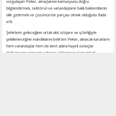
vurgulayan Peker, amaçlarının kamuoyunu doğru
bilgilendirmek, sektörün ve vatandaşların haklı beklentilerini
dile getirmek ve çözümün bir parçası olmak olduğunu ifade
etti.
Şehirlerin geleceğinin ortak akıl, istişare ve iş birliğiyle
şekilleneceğine inandıklarını belirten Peker, alınacak kararların
hem vatandaşlar hem de kent adına hayırlı sonuçlar
doğurmasını temenni ederek açıklamasını tamamladı.
Anadolu Ajansı (AA), İhlas Haber Ajansı (İHA), Demirören
Haber Ajansı (DHA) ve diğer ajanslar tarafından eklenen
tüm haberler, sitemizin editörlerinin müdahalesi olmadan
ajans kanallarından çekilmektedir. Bu haberlerde yer alan
hukuki muhataplar haberi geçen ajanslar olup sitemizin hiç