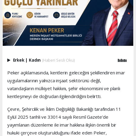
Erkek
|
Kadın
(Haberi Sesli Oku)
Peker açıklamasında, kentlerin geleceğini şekillendiren imar
uygulamalarının yalnızca inşaat sektörünü değil,
vatandaşların mülkiyet hakkını, şehir ekonomisini ve planlı
kentleşmeyi de doğrudan ilgilendirdiğini belirtti.
Çevre, Şehircilik ve İklim Değişikliği Bakanlığı tarafından 11
Eylül 2025 tarihli ve 33014 sayılı Resmî Gazete’de
yayımlanan düzenleme ile imar hakkına ilişkin önemli bir
hukuki çerçeve oluşturulduğunu ifade eden Peker,