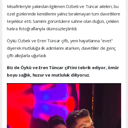
Misafirleriyle yakından ilgilenen Özbek ve Tüncar aileleri, bu
özel günlerinde kendilerini yalnız bırakmayan tüm davetlilere
teşekkür etti. Samimi görüntülere sahne olan düğün, çekilen
hatıra fotoğraflarıyla ölümsüzleştirildi.
Öykü Özbek ve Eren Tüncar çifti, yeni hayatlarına "evet"
diyerek mutluluğa ilk adımlarını atarken, davetliler de genç
çifti alkışlarla uğurladı.
Biz de Öykü ve Eren Tüncar çiftini tebrik ediyor, ömür
boyu sağlık, huzur ve mutluluk diliyoruz.