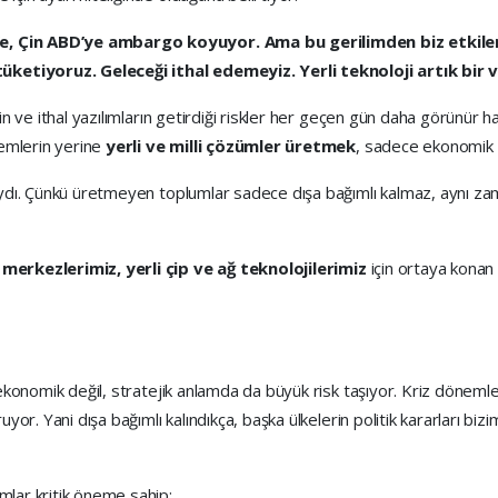
’e, Çin ABD’ye ambargo koyuyor. Ama bu gerilimden biz etkilen
ketiyoruz. Geleceği ithal edemeyiz. Yerli teknoloji artık bir v
in ve ithal yazılımların getirdiği riskler her geçen gün daha görünür h
temlerin yerine
yerli ve milli çözümler üretmek
, sadece ekonomik 
sıydı. Çünkü üretmeyen toplumlar sadece dışa bağımlı kalmaz, aynı za
i merkezlerimiz, yerli çip ve ağ teknolojilerimiz
için ortaya konan
 ekonomik değil, stratejik anlamda da büyük risk taşıyor. Kriz dönemle
uyor. Yani dışa bağımlı kalındıkça, başka ülkelerin politik kararları biz
mlar kritik öneme sahip: