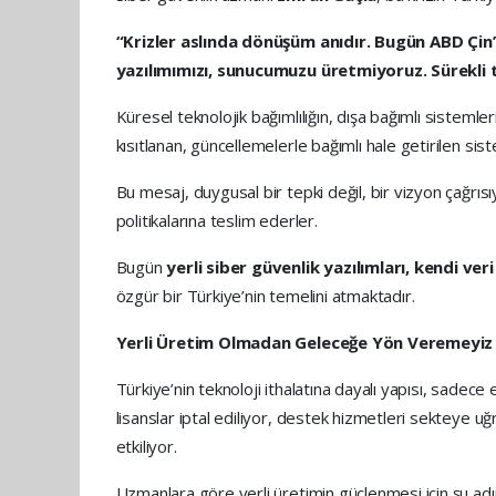
“Krizler aslında dönüşüm anıdır. Bugün ABD Çin
yazılımımızı, sunucumuzu üretmiyoruz. Sürekli tü
Küresel teknolojik bağımlılığın, dışa bağımlı sistemler
kısıtlanan, güncellemelerle bağımlı hale getirilen sis
Bu mesaj, duygusal bir tepki değil, bir vizyon çağrı
politikalarına teslim ederler.
Bugün
yerli siber güvenlik yazılımları, kendi ver
özgür bir Türkiye’nin temelini atmaktadır.
Yerli Üretim Olmadan Geleceğe Yön Veremeyiz
Türkiye’nin teknoloji ithalatına dayalı yapısı, sadece
lisanslar iptal ediliyor, destek hizmetleri sekteye uğr
etkiliyor.
Uzmanlara göre yerli üretimin güçlenmesi için şu adı