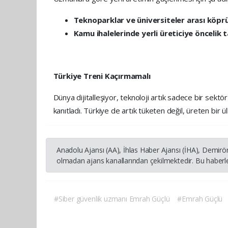
Teknoparklar ve üniversiteler arası köprü
Kamu ihalelerinde yerli üreticiye öncelik 
Türkiye Treni Kaçırmamalı
Dünya dijitalleşiyor, teknoloji artık sadece bir sektö
kanıtladı. Türkiye de artık tüketen değil, üreten bir 
Anadolu Ajansı (AA), İhlas Haber Ajansı (İHA), Demirö
olmadan ajans kanallarından çekilmektedir. Bu haberle
#Siber güvenlik uzmanı Emrah Güçlü
#Emrah Güçlü