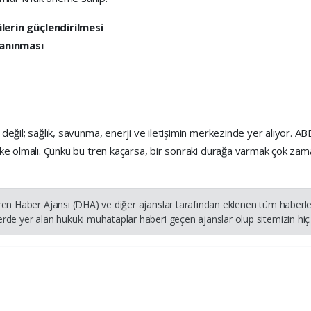
lerin güçlendirilmesi
tanınması
r değil; sağlık, savunma, enerji ve iletişimin merkezinde yer alıyor. A
ülke olmalı. Çünkü bu tren kaçarsa, bir sonraki durağa varmak çok zaman
ren Haber Ajansı (DHA) ve diğer ajanslar tarafından eklenen tüm haberler
rde yer alan hukuki muhataplar haberi geçen ajanslar olup sitemizin hiç 