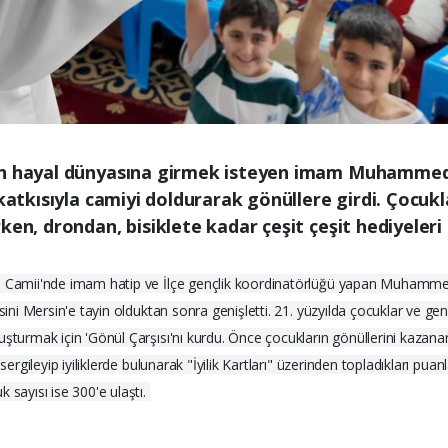
en hayal dünyasına girmek isteyen imam Muhammed 
 katkısıyla camiyi doldurarak gönüllere girdi. Çocuk
ken, drondan, bisiklete kadar çeşit çeşit hediyeler
in Camii'nde imam hatip ve İlçe gençlik koordinatörlüğü yapan Muhamme
esini Mersin'e tayin olduktan sonra genişletti. 21. yüzyılda çocuklar ve 
uşturmak için 'Gönül Çarşısı'nı kurdu. Önce çocukların gönüllerini kazan
sergileyip iyiliklerde bulunarak "İyilik Kartları" üzerinden topladıkları puan
 sayısı ise 300'e ulaştı.