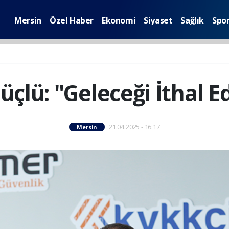
Mersin
Özel Haber
Ekonomi
Siyaset
Sağlık
Spo
çlü: "Geleceği İthal 
21.04.2025 - 16:17
Mersin