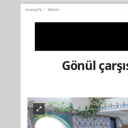
Anasayfa
Mersin
Gönül çarşı