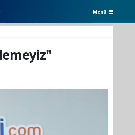
Menü
r
Edemeyiz"