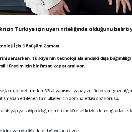
izin Türkiye için uyarı niteliğinde olduğunu belirti
eknoloji İçin Dönüşüm Zamanı
erini sarsarken, Türkiye'nin teknoloji alanındaki dışa bağımlılı
li üretim için bir fırsat kapısı aralıyor.
avaşları; çip üretiminden 5G altyapısına, yapay zekâdan veri güvenliğ
i çatışmadan etkilenen tüm ülkeler için domino etkisi söz konusu.
dayalı bir yapıya sahip olduğu için bu tür küresel krizlerden doğrudan e
e için uyarı niteliğinde olduğunu belirtiyor: