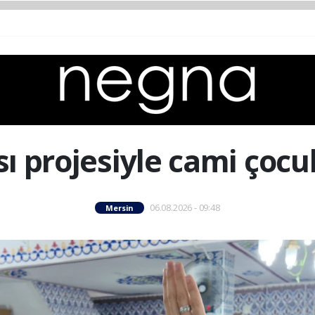
sı projesiyle cami çocu
06.08.2026 - 09:48
Mersin