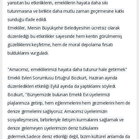
yansıtan bu etkinliklerin, emeklilerin hayata daha sıkı
tutunmasına ve birlikte daha mutlu zaman geçirmesine katkı
sunduğu ifade edildi.
Emekliler, Mersin Büyükşehir Belediyesi’nin ücretsiz olarak
düzenlediği bu etkinlikler sayesinde hem kentin görülmemiş
güzelliklerini keşfetme, hem de moral depolama fırsatı
bulduklarını vurguladı.
"Amacımız, emeklilerimizi hayata daha tutunur hale getirmek"
Emekli Evleri Sorumlusu Ertuğrul Bozkurt, Haziran ayında
düzenledikleri etkinliği Eylül ayında da yaptıklarını söyledi.
Bozkurt, "Bünyemizde bulunan Emekli Evi üyelerimizi
plajlarımıza getirip, hem eğlenmelerini hem gezmelerini hem de
denize girmelerini sağlıyoruz. Amacımız üyelerimizin
sosyalleşmesini, birbirleriyle iletişim kurmalarını sağlamak ve
denize gelemeyen üyelerimizin deniz tutkularını
gidermek.Sadece deniz etkinliği değil, bizim kültürel anlamda da