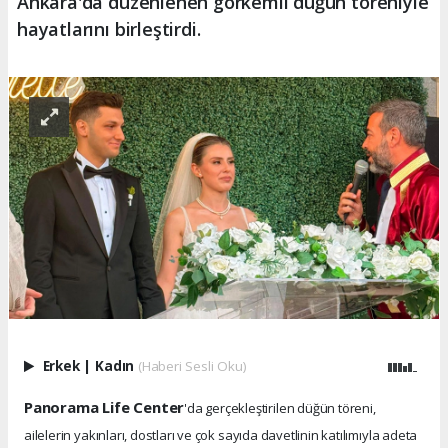
Ankara'da düzenlenen görkemli düğün töreniyle
hayatlarını birleştirdi.
Erkek
|
Kadın
(Haberi Sesli Oku)
Panorama Life Center
'da gerçekleştirilen düğün töreni,
ailelerin yakınları, dostları ve çok sayıda davetlinin katılımıyla adeta