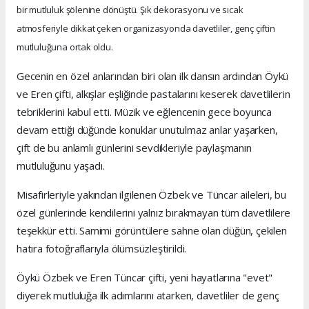
bir mutluluk şölenine dönüştü. Şık dekorasyonu ve sıcak
atmosferiyle dikkat çeken organizasyonda davetliler, genç çiftin
mutluluğuna ortak oldu.
Gecenin en özel anlarından biri olan ilk dansın ardından Öykü
ve Eren çifti, alkışlar eşliğinde pastalarını keserek davetlilerin
tebriklerini kabul etti. Müzik ve eğlencenin gece boyunca
devam ettiği düğünde konuklar unutulmaz anlar yaşarken,
çift de bu anlamlı günlerini sevdikleriyle paylaşmanın
mutluluğunu yaşadı.
Misafirleriyle yakından ilgilenen Özbek ve Tüncar aileleri, bu
özel günlerinde kendilerini yalnız bırakmayan tüm davetlilere
teşekkür etti. Samimi görüntülere sahne olan düğün, çekilen
hatıra fotoğraflarıyla ölümsüzleştirildi.
Öykü Özbek ve Eren Tüncar çifti, yeni hayatlarına "evet"
diyerek mutluluğa ilk adımlarını atarken, davetliler de genç