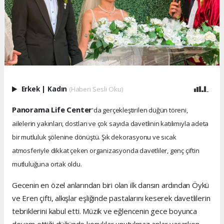
Erkek
|
Kadın
(Haberi Sesli Oku)
Panorama Life Center
'da gerçekleştirilen düğün töreni,
ailelerin yakınları, dostları ve çok sayıda davetlinin katılımıyla adeta
bir mutluluk şölenine dönüştü. Şık dekorasyonu ve sıcak
atmosferiyle dikkat çeken organizasyonda davetliler, genç çiftin
mutluluğuna ortak oldu.
Gecenin en özel anlarından biri olan ilk dansın ardından Öykü
ve Eren çifti, alkışlar eşliğinde pastalarını keserek davetlilerin
tebriklerini kabul etti. Müzik ve eğlencenin gece boyunca
devam ettiği düğünde konuklar unutulmaz anlar yaşarken,