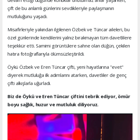
çift de bu anlamlı günlerini sevdikleriyle paylaşmanın
mutluluğunu yaşadı.
Misafirleriyle yakından ilgilenen Özbek ve Tüncar aileleri, bu
özel günlerinde kendilerini yalnız bırakmayan tüm davetlilere
teşekkür etti. Samimi görüntülere sahne olan düğün, çekilen
hatıra fotoğraflarıyla ölümsüzleştirildi.
Öykü Özbek ve Eren Tüncar çifti, yeni hayatlarına "evet"
diyerek mutluluğa ilk adımlarını atarken, davetliler de genç
çifti alkışlarla uğurladı.
Biz de Öykü ve Eren Tüncar çiftini tebrik ediyor, ömür
boyu sağlık, huzur ve mutluluk diliyoruz.