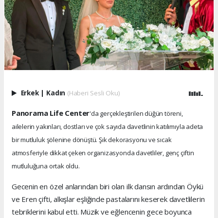
Erkek
|
Kadın
(Haberi Sesli Oku)
Panorama Life Center
'da gerçekleştirilen düğün töreni,
ailelerin yakınları, dostları ve çok sayıda davetlinin katılımıyla adeta
bir mutluluk şölenine dönüştü. Şık dekorasyonu ve sıcak
atmosferiyle dikkat çeken organizasyonda davetliler, genç çiftin
mutluluğuna ortak oldu.
Gecenin en özel anlarından biri olan ilk dansın ardından Öykü
ve Eren çifti, alkışlar eşliğinde pastalarını keserek davetlilerin
tebriklerini kabul etti. Müzik ve eğlencenin gece boyunca