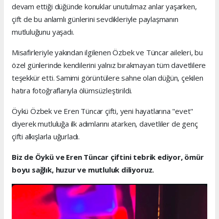
devam ettiği düğünde konuklar unutulmaz anlar yaşarken,
çift de bu anlamlı günlerini sevdikleriyle paylaşmanın
mutluluğunu yaşadı.
Misafirleriyle yakından ilgilenen Özbek ve Tüncar aileleri, bu
özel günlerinde kendilerini yalnız bırakmayan tüm davetlilere
teşekkür etti. Samimi görüntülere sahne olan düğün, çekilen
hatıra fotoğraflarıyla ölümsüzleştirildi.
Öykü Özbek ve Eren Tüncar çifti, yeni hayatlarına "evet"
diyerek mutluluğa ilk adımlarını atarken, davetliler de genç
çifti alkışlarla uğurladı.
Biz de Öykü ve Eren Tüncar çiftini tebrik ediyor, ömür
boyu sağlık, huzur ve mutluluk diliyoruz.