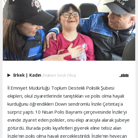
Erkek
|
Kadın
(Haberi Sesli Oku)
İl Emniyet Müdürlüğü Toplum Destekli Polislik Şubesi
ekipleri, okul ziyaretlerinde tanıştıkları ve polis olma hayali
kurduğunu öğrendikleri Down sendromlu İnzile Çetintaş'a
sürpriz yaptı. 10 Nisan Polis Bayramı çerçevesinde İnzile'yi
evinde ziyaret eden polisler, onu ekip aracıyla alarak şubeye
götürdü. Burada polis kıyafetleri giyerek eline telsiz alan
İnzile'nin polis olma hayali gerçekleştirildi. İnzile'nin heyecan