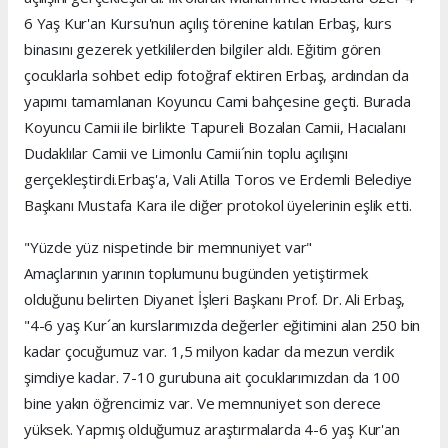
6 Yaş Kur'an Kursu'nun açılış törenine katılan Erbaş, kurs
binasını gezerek yetkililerden bilgiler aldı. Eğitim gören
çocuklarla sohbet edip fotoğraf ektiren Erbaş, ardından da
yapımı tamamlanan Koyuncu Cami bahçesine geçti. Burada
Koyuncu Camii ile birlikte Tapureli Bozalan Camii, Hacıalanı
Dudaklılar Camii ve Limonlu Camii´nin toplu açılışını
gerçekleştirdi.Erbaş'a, Vali Atilla Toros ve Erdemli Belediye
Başkanı Mustafa Kara ile diğer protokol üyelerinin eşlik etti.
"Yüzde yüz nispetinde bir memnuniyet var"
Amaçlarının yarının toplumunu bugünden yetiştirmek
olduğunu belirten Diyanet İşleri Başkanı Prof. Dr. Ali Erbaş,
"4-6 yaş Kur´an kurslarımızda değerler eğitimini alan 250 bin
kadar çocuğumuz var. 1,5 milyon kadar da mezun verdik
şimdiye kadar. 7-10 gurubuna ait çocuklarımızdan da 100
bine yakın öğrencimiz var. Ve memnuniyet son derece
yüksek. Yapmış olduğumuz araştırmalarda 4-6 yaş Kur'an