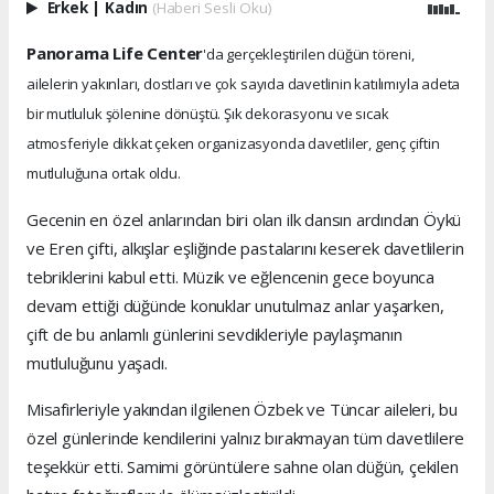
Erkek
|
Kadın
(Haberi Sesli Oku)
Panorama Life Center
'da gerçekleştirilen düğün töreni,
ailelerin yakınları, dostları ve çok sayıda davetlinin katılımıyla adeta
bir mutluluk şölenine dönüştü. Şık dekorasyonu ve sıcak
atmosferiyle dikkat çeken organizasyonda davetliler, genç çiftin
mutluluğuna ortak oldu.
Gecenin en özel anlarından biri olan ilk dansın ardından Öykü
ve Eren çifti, alkışlar eşliğinde pastalarını keserek davetlilerin
tebriklerini kabul etti. Müzik ve eğlencenin gece boyunca
devam ettiği düğünde konuklar unutulmaz anlar yaşarken,
çift de bu anlamlı günlerini sevdikleriyle paylaşmanın
mutluluğunu yaşadı.
Misafirleriyle yakından ilgilenen Özbek ve Tüncar aileleri, bu
özel günlerinde kendilerini yalnız bırakmayan tüm davetlilere
teşekkür etti. Samimi görüntülere sahne olan düğün, çekilen