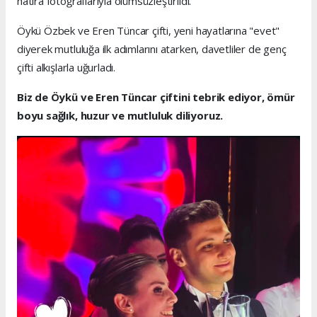
hatıra fotoğraflarıyla ölümsüzleştirildi.
Öykü Özbek ve Eren Tüncar çifti, yeni hayatlarına "evet"
diyerek mutluluğa ilk adımlarını atarken, davetliler de genç
çifti alkışlarla uğurladı.
Biz de Öykü ve Eren Tüncar çiftini tebrik ediyor, ömür
boyu sağlık, huzur ve mutluluk diliyoruz.