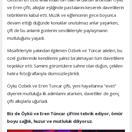
ve Eren çifti, alkışlar eşliğinde pastalarını keserek davetlilerin
tebriklerini kabul etti. Müzik ve eğlencenin gece boyunca
devam ettiği düğünde konuklar unutulmaz anlar yaşarken,
çift de bu anlamlı günlerini sevdikleriyle paylaşmanın
mutluluğunu yaşadı.
Misafirleriyle yakından ilgilenen Özbek ve Tüncar aileleri, bu
özel günlerinde kendilerini yalnız bırakmayan tüm davetlilere
teşekkür etti. Samimi görüntülere sahne olan düğün, çekilen
hatıra fotoğraflarıyla ölümsüzleştirildi.
Öykü Özbek ve Eren Tüncar çifti, yeni hayatlarına "evet"
diyerek mutluluğa ilk adımlarını atarken, davetliler de genç
çifti alkışlarla uğurladı.
Biz de Öykü ve Eren Tüncar çiftini tebrik ediyor, ömür
boyu sağlık, huzur ve mutluluk diliyoruz.