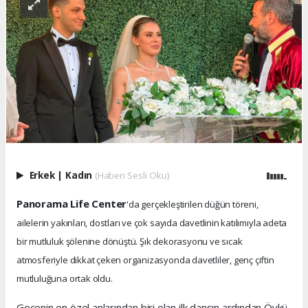
Erkek
|
Kadın
(Haberi Sesli Oku)
Panorama Life Center
'da gerçekleştirilen düğün töreni,
ailelerin yakınları, dostları ve çok sayıda davetlinin katılımıyla adeta
bir mutluluk şölenine dönüştü. Şık dekorasyonu ve sıcak
atmosferiyle dikkat çeken organizasyonda davetliler, genç çiftin
mutluluğuna ortak oldu.
Gecenin en özel anlarından biri olan ilk dansın ardından Öykü