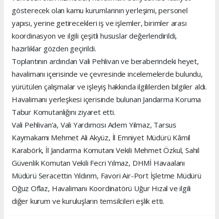
gösterecek olan kamu kurumlarının yerleşimi, personel
yapısı, yerine getirecekleri iş ve işlemler, birimler arası
koordinasyon ve ilgili çeşitli hususlar değerlendirildi,
hazırlıklar gözden geçirildi.
Toplantının ardından Vali Pehlivan ve beraberindeki heyet,
havalimanı içerisinde ve çevresinde incelemelerde bulundu,
yürütülen çalışmalar ve işleyiş hakkında ilgililerden bilgiler aldı.
Havalimanı yerleşkesi içerisinde bulunan Jandarma Koruma
Tabur Komutanlığını ziyaret etti.
Vali Pehlivan’a, Vali Yardımcısı Adem Yılmaz, Tarsus
Kaymakamı Mehmet Ali Akyüz, İl Emniyet Müdürü Kâmil
Karabörk, İl Jandarma Komutanı Vekili Mehmet Özkul, Sahil
Güvenlik Komutan Vekili Fecri Yılmaz, DHMİ Havaalanı
Müdürü Seracettin Yıldırım, Favori Air-Port İşletme Müdürü
Oğuz Oflaz, Havalimanı Koordinatörü Uğur Hızal ve ilgili
diğer kurum ve kuruluşların temsilcileri eşlik etti.